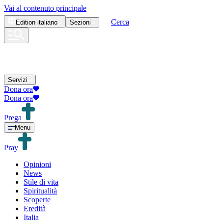
Vai al contenuto principale
Cerca
Edition
italiano
Sezioni
Servizi
Dona ora
Dona ora
Prega
Menu
Pray
Opinioni
News
Stile di vita
Spiritualità
Scoperte
Eredità
Italia