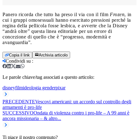
Panero ricorda che tutto ha preso il via con il film
Frozen
, in
cui i gruppi omosessuali hanno esercitato pressioni perché la
regina della pellicola fosse lesbica, e avverte che la Disney
“andrà oltre” questa linea editoriale per un errore di
concezione di quello che è “progresso, modernità e
avanguardia”.
Copia il link
Archivia articolo
Condividi su
:
Le parole chiave/tag associati a questo articolo:
disney
film
ideologia gender
pixar
PRECEDENTE
Vescovi americani: un accordo sul controllo degli
armamenti è pro-life
SUCCESSIVO
Ondata di violenza contro i pro-life – A 99 anni è
ancora missionaria – & altro...
Ti piace il nostro contenuto?