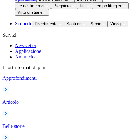
Le nostre croci
Preghiera
Riti
Tempo liturgico
Virtù cristiane
Scoperte
Divertimento
Santuari
Storia
Viaggi
Servizi
Newsletter
Applicazione
Annuncio
I nostri formati di punta
Approfondimenti
Articolo
Belle storie