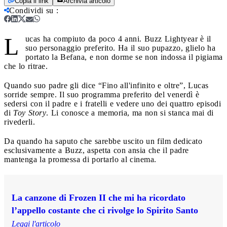
Copia il link
Archivia articolo
Condividi su
:
L
ucas ha compiuto da poco 4 anni. Buzz Lightyear è il
suo personaggio preferito. Ha il suo pupazzo, glielo ha
portato la Befana, e non dorme se non indossa il pigiama
che lo ritrae.
Quando suo padre gli dice “Fino all'infinito e oltre”, Lucas
sorride sempre. Il suo programma preferito del venerdì è
sedersi con il padre e i fratelli e vedere uno dei quattro episodi
di
Toy Story
. Li conosce a memoria, ma non si stanca mai di
rivederli.
Da quando ha saputo che sarebbe uscito un film dedicato
esclusivamente a Buzz, aspetta con ansia che il padre
mantenga la promessa di portarlo al cinema.
La canzone di Frozen II che mi ha ricordato
l’appello costante che ci rivolge lo Spirito Santo
Leggi l'articolo