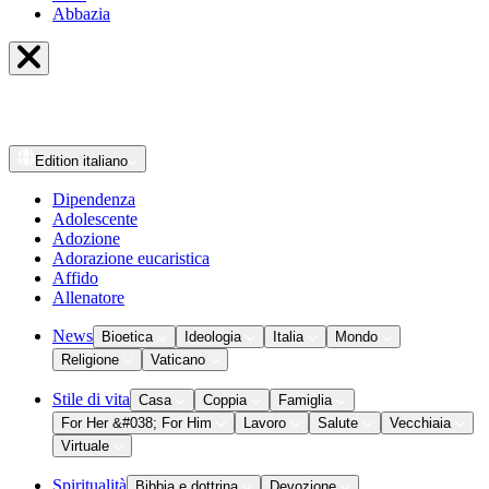
Abbazia
Edition
italiano
Dipendenza
Adolescente
Adozione
Adorazione eucaristica
Affido
Allenatore
News
Bioetica
Ideologia
Italia
Mondo
Religione
Vaticano
Stile di vita
Casa
Coppia
Famiglia
For Her &#038; For Him
Lavoro
Salute
Vecchiaia
Virtuale
Spiritualità
Bibbia e dottrina
Devozione