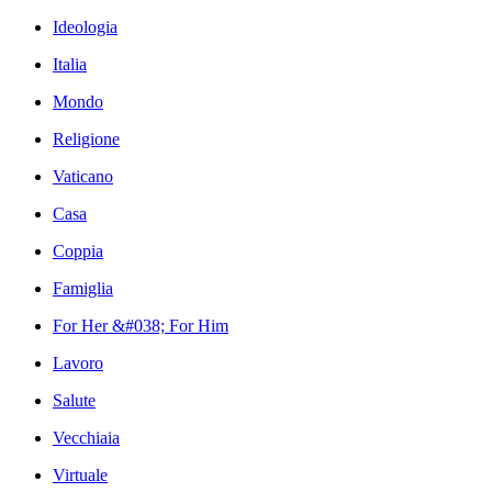
Ideologia
Italia
Mondo
Religione
Vaticano
Casa
Coppia
Famiglia
For Her &#038; For Him
Lavoro
Salute
Vecchiaia
Virtuale