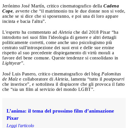
Jerónimo José Martín, critico cinematografico della
Cadena
Cope
, avverte che “il matrimonio tra le due donne non si vede,
anche se si dice che si sposeranno, e poi una di loro appare
incinta e bacia l'altra”.
L'esperto ha commentato ad
Aleteia
che dal 2018 Pixar “ha
introdotto nei suoi film l'ideologia di genere e altri dettagli
politicamente corretti, come anche uno psicologismo più
centrato sull'introspezione dei suoi eroi e delle sue eroine
rispetto al suo precedente dispiegamento di virtù morali a
favore del bene comune. Queste tendenze si consolidano in
Lightyear
”.
José Luis Panero, critico cinematografico del blog
Palomitas
de Maíz
e collaboratore di
Aleteia
, lamenta “tutto il
poutpourri
che inserisce”, e sottolinea il dispiacere che gli provoca il fatto
che “sia un film al servizio del mondo LGBT”.
L’anima: il tema del prossimo film d’animazione
Pixar
Leggi l'articolo