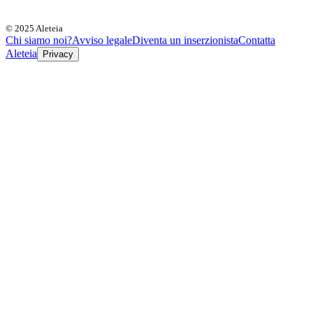
© 2025 Aleteia
Chi siamo noi?
Avviso legale
Diventa un inserzionista
Contatta
Aleteia
Privacy