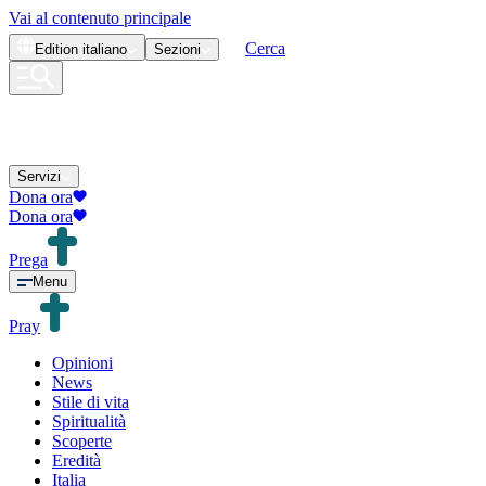
Vai al contenuto principale
Cerca
Edition
italiano
Sezioni
Servizi
Dona ora
Dona ora
Prega
Menu
Pray
Opinioni
News
Stile di vita
Spiritualità
Scoperte
Eredità
Italia