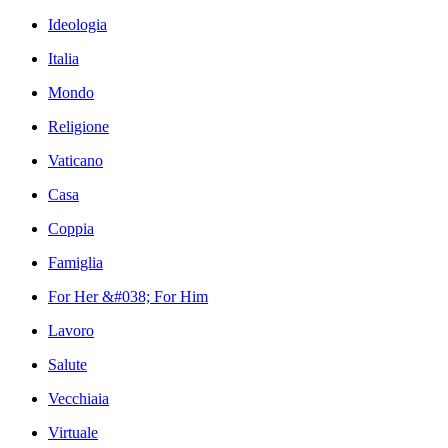
Ideologia
Italia
Mondo
Religione
Vaticano
Casa
Coppia
Famiglia
For Her &#038; For Him
Lavoro
Salute
Vecchiaia
Virtuale