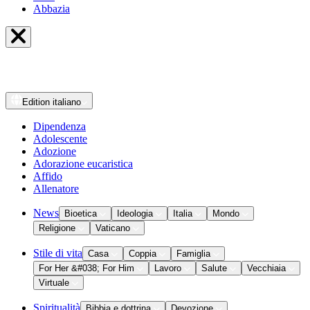
Abbazia
Edition
italiano
Dipendenza
Adolescente
Adozione
Adorazione eucaristica
Affido
Allenatore
News
Bioetica
Ideologia
Italia
Mondo
Religione
Vaticano
Stile di vita
Casa
Coppia
Famiglia
For Her &#038; For Him
Lavoro
Salute
Vecchiaia
Virtuale
Spiritualità
Bibbia e dottrina
Devozione