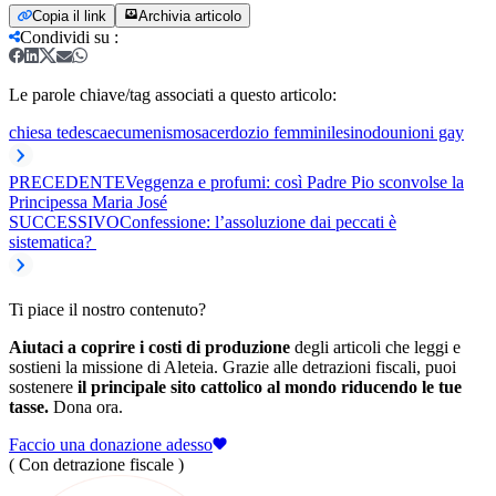
Copia il link
Archivia articolo
Condividi su
:
Le parole chiave/tag associati a questo articolo:
chiesa tedesca
ecumenismo
sacerdozio femminile
sinodo
unioni gay
PRECEDENTE
Veggenza e profumi: così Padre Pio sconvolse la
Principessa Maria José
SUCCESSIVO
Confessione: l’assoluzione dai peccati è
sistematica?
Ti piace il nostro contenuto?
Aiutaci a coprire i costi di produzione
degli articoli che leggi e
sostieni la missione di Aleteia. Grazie alle detrazioni fiscali, puoi
sostenere
il principale sito cattolico al mondo riducendo le tue
tasse.
Dona ora.
Faccio una donazione adesso
( Con detrazione fiscale )