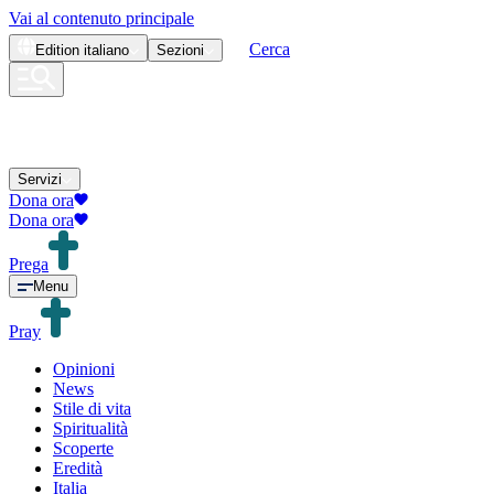
Vai al contenuto principale
Cerca
Edition
italiano
Sezioni
Servizi
Dona ora
Dona ora
Prega
Menu
Pray
Opinioni
News
Stile di vita
Spiritualità
Scoperte
Eredità
Italia