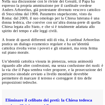
Nella sua discussione con le riviste dei Gesuiti, il Papa ha
espresso la propria ammirazione per il cardinale svedese
Anders Arborelius, già protestante divenuto vescovo cattolico
di Stoccolma dal 1998. Parametro stupefacente, visto da
Roma: dal 2009, il suo omologo per la Chiesa luterana è una
donna lesbica, che convive con un’altra donna-prete di quella
Chiesa legata allo Stato, e che si è totalmente adattata allo
spirito del tempo e alle leggi civili.
A fronte di questi differenti stili di vita, il cardinal Arborelius
pratica un dialogo ecumenico regolare e ha un’identità
cattolica rivolta verso i poveri e gli stranieri, ma resta ferma
sul piano morale.
Un’identità cattolica vissuta in pienezza, senza animosità
riguardo alle altre confessioni, ma senza confusione dei ruoli: è
la via che il Papa sembra voler proporre, e la prosecuzione del
percorso sinodale avviato a livello mondiale dovrebbe
permettere di marcare il terreno e correggere il tiro delle
proposizioni tedesche.
Eliminare il celibato dei preti: la Chiesa tedesca