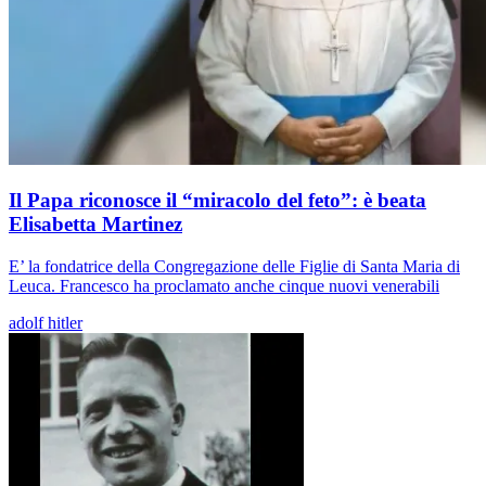
Il Papa riconosce il “miracolo del feto”: è beata
Elisabetta Martinez
E’ la fondatrice della Congregazione delle Figlie di Santa Maria di
Leuca. Francesco ha proclamato anche cinque nuovi venerabili
adolf hitler