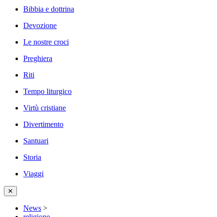
Bibbia e dottrina
Devozione
Le nostre croci
Preghiera
Riti
Tempo liturgico
Virtù cristiane
Divertimento
Santuari
Storia
Viaggi
✕
News
>
religione