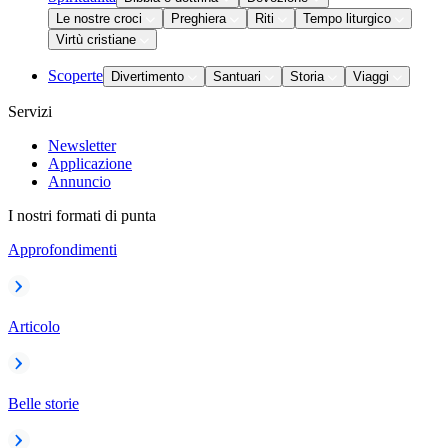
Le nostre croci
Preghiera
Riti
Tempo liturgico
Virtù cristiane
Scoperte
Divertimento
Santuari
Storia
Viaggi
Servizi
Newsletter
Applicazione
Annuncio
I nostri formati di punta
Approfondimenti
Articolo
Belle storie