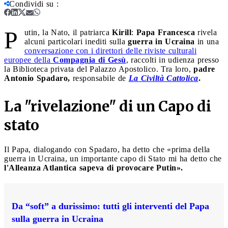
Condividi su
:
P
utin, la Nato, il patriarca
Kirill
:
Papa Francesca
rivela
alcuni particolari inediti sulla
guerra in Ucraina
in una
conversazione con i direttori delle riviste culturali
europee della
Compagnia di Gesù
, raccolti in udienza presso
la Biblioteca privata del Palazzo Apostolico. Tra loro,
padre
Antonio Spadaro,
responsabile de
La Civiltà Cattolica
.
La "rivelazione" di un Capo di
stato
Il Papa, dialogando con Spadaro, ha detto che «prima della
guerra in Ucraina, un importante capo di Stato mi ha detto che
l'Alleanza Atlantica sapeva di provocare Putin».
Da “soft” a durissimo: tutti gli interventi del Papa
sulla guerra in Ucraina