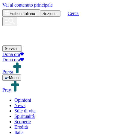
Vai al contenuto principale
Cerca
Edition
italiano
Sezioni
Servizi
Dona ora
Dona ora
Prega
Menu
Pray
Opinioni
News
Stile di vita
Spiritualità
Scoperte
Eredità
Italia