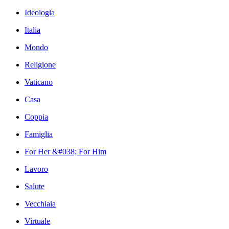
Ideologia
Italia
Mondo
Religione
Vaticano
Casa
Coppia
Famiglia
For Her &#038; For Him
Lavoro
Salute
Vecchiaia
Virtuale