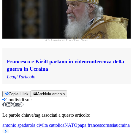
AP/Associated Press/East News
Francesco e Kirill parlano in videoconferenza della
guerra in Ucraina
Leggi l'articolo
Copia il link
Archivia articolo
Condividi su
:
Le parole chiave/tag associati a questo articolo:
antonio spadaro
la civilta cattolica
NATO
papa francesco
russia
ucraina