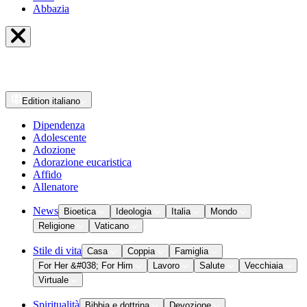
Abbazia
Edition
italiano
Dipendenza
Adolescente
Adozione
Adorazione eucaristica
Affido
Allenatore
News
Bioetica
Ideologia
Italia
Mondo
Religione
Vaticano
Stile di vita
Casa
Coppia
Famiglia
For Her &#038; For Him
Lavoro
Salute
Vecchiaia
Virtuale
Spiritualità
Bibbia e dottrina
Devozione