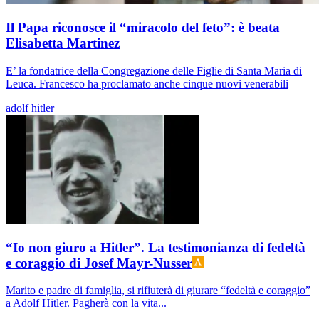
Il Papa riconosce il “miracolo del feto”: è beata
Elisabetta Martinez
E’ la fondatrice della Congregazione delle Figlie di Santa Maria di
Leuca. Francesco ha proclamato anche cinque nuovi venerabili
adolf hitler
“Io non giuro a Hitler”. La testimonianza di fedeltà
e coraggio di Josef Mayr-Nusser
Marito e padre di famiglia, si rifiuterà di giurare “fedeltà e coraggio”
a Adolf Hitler. Pagherà con la vita...