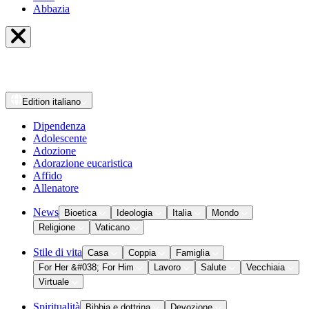
Abbazia
Edition
italiano
Dipendenza
Adolescente
Adozione
Adorazione eucaristica
Affido
Allenatore
News
Bioetica
Ideologia
Italia
Mondo
Religione
Vaticano
Stile di vita
Casa
Coppia
Famiglia
For Her &#038; For Him
Lavoro
Salute
Vecchiaia
Virtuale
Spiritualità
Bibbia e dottrina
Devozione