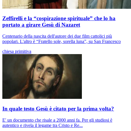
Zeffirelli e la “cospirazione spirituale” che lo ha
portato a girare Gesù di Nazaret
Centenario della nascita dell'autore dei due film cattolici più
popolari. L'altro è “Fratello sole, sorella luna”, su San Francesco
chiesa primitiva
In quale testo Gesù è citato per la prima volta?
E' un documento che risale a 2000 anni fa. Per gli studiosi è
autentico e rivela il legame tra Cristo e Re...