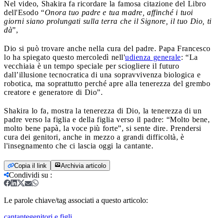
Nel video, Shakira fa ricordare la famosa citazione del Libro
dell'Esodo “
Onora tuo padre e tua madre, affinché i tuoi
giorni siano prolungati sulla terra che il Signore, il tuo Dio, ti
dà
”,
Dio si può trovare anche nella cura del padre. Papa Francesco
lo ha spiegato questo mercoledì nell'
udienza generale
: “La
vecchiaia è un tempo speciale per sciogliere il futuro
dall’illusione tecnocratica di una sopravvivenza biologica e
robotica, ma soprattutto perché apre alla tenerezza del grembo
creatore e generatore di Dio”.
Shakira lo fa, mostra la tenerezza di Dio, la tenerezza di un
padre verso la figlia e della figlia verso il padre: “Molto bene,
molto bene papà, la voce più forte”, si sente dire. Prendersi
cura dei genitori, anche in mezzo a grandi difficoltà, è
l'insegnamento che ci lascia oggi la cantante.
Copia il link
Archivia articolo
Condividi su
:
Le parole chiave/tag associati a questo articolo:
cantante
genitori e figli