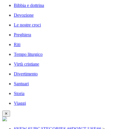
Bibbia e dottrina
Devozione
Le nostre croci
Preghiera
Riti
Tempo liturgico
Virtù cristiane
Divertimento
Santuari
Storia
Viaggi
✕
§NEW SUBCATEGORIES ##DON’T USE##
>