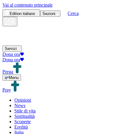
Vai al contenuto principale
Cerca
Edition
italiano
Sezioni
Servizi
Dona ora
Dona ora
Prega
Menu
Pray
Opinioni
News
Stile di vita
Spiritualità
Scoperte
Eredità
Italia