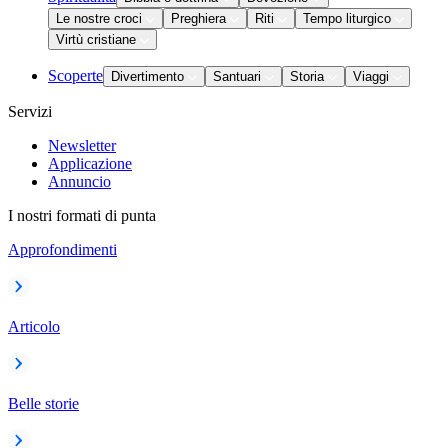
Le nostre croci
Preghiera
Riti
Tempo liturgico
Virtù cristiane
Scoperte
Divertimento
Santuari
Storia
Viaggi
Servizi
Newsletter
Applicazione
Annuncio
I nostri formati di punta
Approfondimenti
Articolo
Belle storie