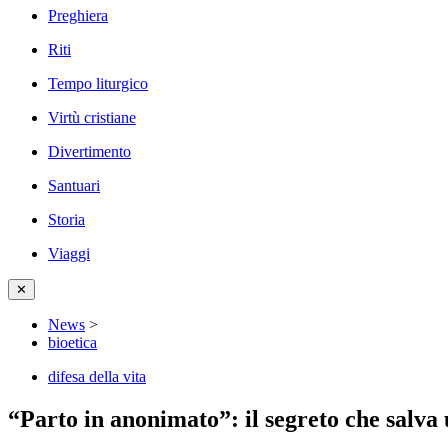
Preghiera
Riti
Tempo liturgico
Virtù cristiane
Divertimento
Santuari
Storia
Viaggi
✕
News
>
bioetica
difesa della vita
“Parto in anonimato”: il segreto che salva 