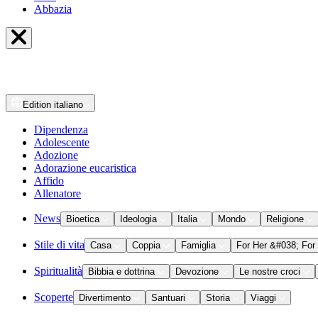
Abbazia
Edition
italiano
Dipendenza
Adolescente
Adozione
Adorazione eucaristica
Affido
Allenatore
News
Bioetica
Ideologia
Italia
Mondo
Religione
Stile di vita
Casa
Coppia
Famiglia
For Her &#038; For
Spiritualità
Bibbia e dottrina
Devozione
Le nostre croci
Scoperte
Divertimento
Santuari
Storia
Viaggi