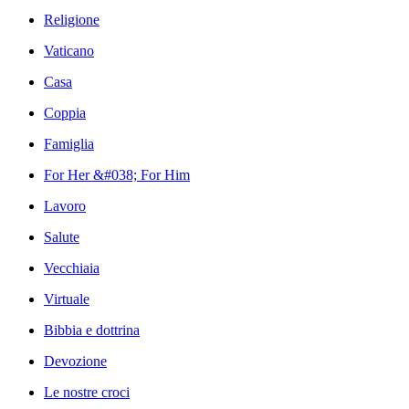
Religione
Vaticano
Casa
Coppia
Famiglia
For Her &#038; For Him
Lavoro
Salute
Vecchiaia
Virtuale
Bibbia e dottrina
Devozione
Le nostre croci