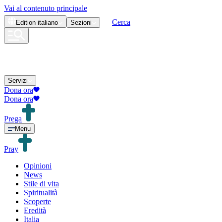
Vai al contenuto principale
Cerca
Edition
italiano
Sezioni
Servizi
Dona ora
Dona ora
Prega
Menu
Pray
Opinioni
News
Stile di vita
Spiritualità
Scoperte
Eredità
Italia