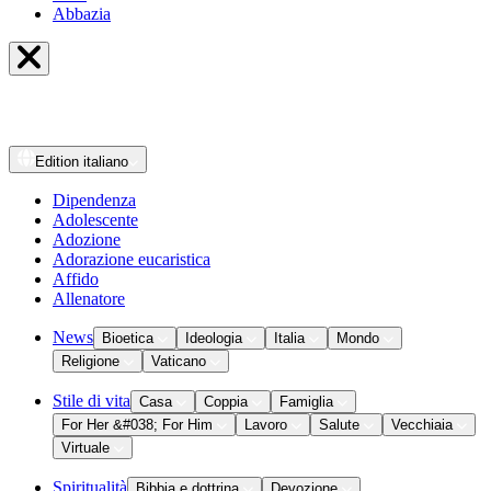
Abbazia
Edition
italiano
Dipendenza
Adolescente
Adozione
Adorazione eucaristica
Affido
Allenatore
News
Bioetica
Ideologia
Italia
Mondo
Religione
Vaticano
Stile di vita
Casa
Coppia
Famiglia
For Her &#038; For Him
Lavoro
Salute
Vecchiaia
Virtuale
Spiritualità
Bibbia e dottrina
Devozione