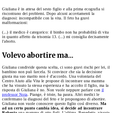
Giuliana è in attesa del sesto figlio e alla prima ecografia si
riscontrano dei problemi. Dopo alcuni accertamenti la
diagnosi: incompatibile con la vita. Il feto ha gravi
malformazioni:
(...) il medico è categorico: il bimbo non ha probabilità di vita
in quanto affetto da trisomia 13. (...) mi consiglia decisamente
l'aborto.
Volevo abortire ma...
Giuliana condivide questa scelta, ci sono gravi rischi per lei, il
bambino non può farcela. Si convince che sia la decisione
giusta ma suo marito non è d'accordo. Una volontaria del
Centro Aiuto alla Vita le propone di incontrare una mamma
che ha vissuto la stessa esperienza e ha accolto il figlio, ma la
risposta di Giuliana è no. Non vuole neppure parlare con
il
professor Noia
. Piange, è triste, ha paura. Altri medici le
confermano la diagnosi del feto e le propongono di abortire.
Giuliana non vuole conoscere questo figlio così diverso.
Ma
ad un certo punto cambia idea, si decide ad incontrare
Roberta
una mamma di otto figli. L'ultima, Benedetta, vissuta