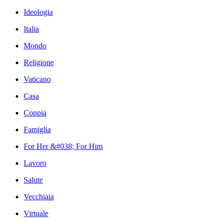
Ideologia
Italia
Mondo
Religione
Vaticano
Casa
Coppia
Famiglia
For Her &#038; For Him
Lavoro
Salute
Vecchiaia
Virtuale