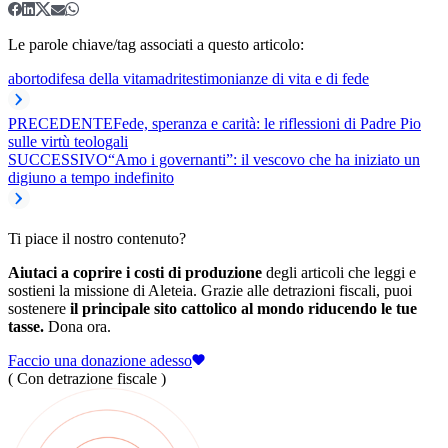
Le parole chiave/tag associati a questo articolo:
aborto
difesa della vita
madri
testimonianze di vita e di fede
PRECEDENTE
Fede, speranza e carità: le riflessioni di Padre Pio
sulle virtù teologali
SUCCESSIVO
“Amo i governanti”: il vescovo che ha iniziato un
digiuno a tempo indefinito
Ti piace il nostro contenuto?
Aiutaci a coprire i costi di produzione
degli articoli che leggi e
sostieni la missione di Aleteia. Grazie alle detrazioni fiscali, puoi
sostenere
il principale sito cattolico al mondo riducendo le tue
tasse.
Dona ora.
Faccio una donazione adesso
( Con detrazione fiscale )