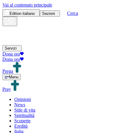
Vai al contenuto principale
Cerca
Edition
italiano
Sezioni
Servizi
Dona ora
Dona ora
Prega
Menu
Pray
Opinioni
News
Stile di vita
Spiritualità
Scoperte
Eredità
Italia