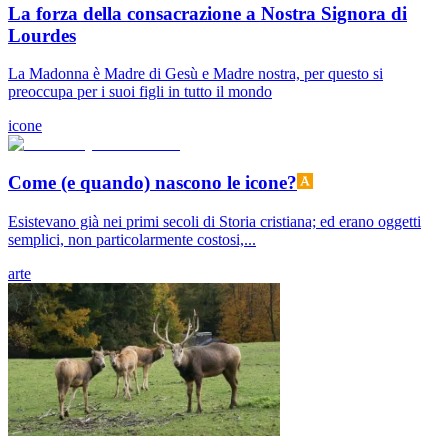
La forza della consacrazione a Nostra Signora di
Lourdes
La Madonna è Madre di Gesù e Madre nostra, per questo si
preoccupa per i suoi figli in tutto il mondo
icone
Come (e quando) nascono le icone?
Esistevano già nei primi secoli di Storia cristiana; ed erano oggetti
semplici, non particolarmente costosi,...
arte