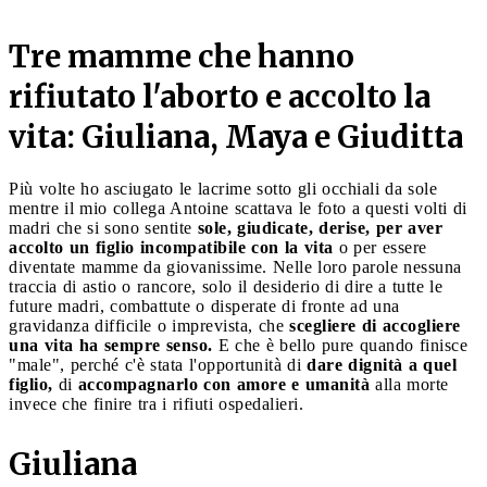
Tre mamme che hanno
rifiutato l'aborto e accolto la
vita: Giuliana, Maya e Giuditta
Più volte ho asciugato le lacrime sotto gli occhiali da sole
mentre il mio collega Antoine scattava le foto a questi volti di
madri che si sono sentite
sole, giudicate, derise, per aver
accolto un figlio incompatibile con la vita
o per essere
diventate mamme da giovanissime. Nelle loro parole nessuna
traccia di astio o rancore, solo il desiderio di dire a tutte le
future madri, combattute o disperate di fronte ad una
gravidanza difficile o imprevista, che
scegliere di accogliere
una vita ha sempre senso.
E che è bello pure quando finisce
"male", perché c'è stata l'opportunità di
dare dignità a quel
figlio,
di
accompagnarlo con amore e umanità
alla morte
invece che finire tra i rifiuti ospedalieri.
Giuliana