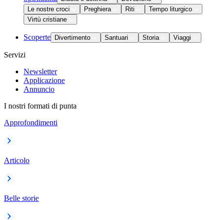
Le nostre croci
Preghiera
Riti
Tempo liturgico
Virtù cristiane
Scoperte
Divertimento
Santuari
Storia
Viaggi
Servizi
Newsletter
Applicazione
Annuncio
I nostri formati di punta
Approfondimenti
Articolo
Belle storie