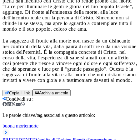
piena dall'incontro con Cristo che lo rende pronto alla morte.
“Luce per illuminare le genti e gloria del tuo popolo Israele”,
aggiunge. Di fronte all'eminenza della morte, alla luce
dell'incontro reale con la persona di Cristo, Simeone non si
chiude in se stesso, ma apre lo sguardo a contemplare tutto il
mondo e il suo popolo, coloro che ama.
La saggezza di fronte alla morte non nasce da un disincanto
nei confronti della vita, dalla paura di soffrire o da una visione
stoica dell'eternità. È la compagnia concreta di Cristo, nel
corso della vita, l'esperienza di sapersi amati con un affetto
così potente che riesce a vincere ogni dolore e ogni sofferenza,
che dà speranza e luce per il “grande passaggio”. Questa è la
saggezza di fronte alla vita e alla morte che noi cristiani siamo
invitati a vivere con gioia e a testimoniare davanti al mondo.
Copia il link
Archivia articolo
Condividi su
:
Le parole chiave/tag associati a questo articolo:
buona morte
morte
PRECEDENTE
Vendita di Twitter, libertà d'espressione e