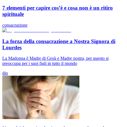
7 elementi per capire cos’è e cosa non è un ritiro
spirituale
consacrazione
La forza della consacrazione a Nostra Signora di
Lourdes
La Madonna è Madre di Gesù e Madre nostra, per questo si
preoccupa per i suoi figli in tutto il mondo
dio