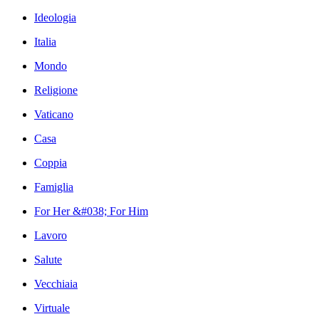
Ideologia
Italia
Mondo
Religione
Vaticano
Casa
Coppia
Famiglia
For Her &#038; For Him
Lavoro
Salute
Vecchiaia
Virtuale