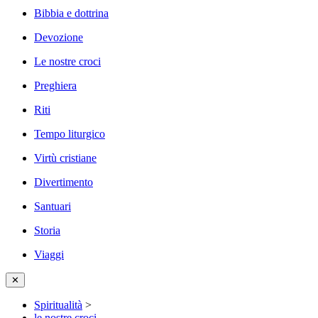
Bibbia e dottrina
Devozione
Le nostre croci
Preghiera
Riti
Tempo liturgico
Virtù cristiane
Divertimento
Santuari
Storia
Viaggi
✕
Spiritualità
>
le nostre croci