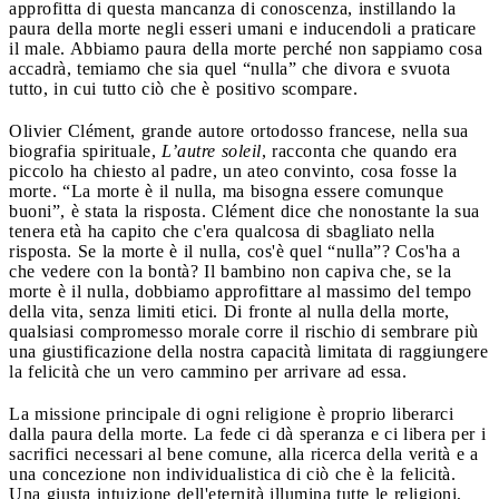
approfitta di questa mancanza di conoscenza, instillando la
paura della morte negli esseri umani e inducendoli a praticare
il male. Abbiamo paura della morte perché non sappiamo cosa
accadrà, temiamo che sia quel “nulla” che divora e svuota
tutto, in cui tutto ciò che è positivo scompare.
Olivier Clément, grande autore ortodosso francese, nella sua
biografia spirituale,
L’autre
soleil
, racconta che quando era
piccolo ha chiesto al padre, un ateo convinto, cosa fosse la
morte. “La morte è il nulla, ma bisogna essere comunque
buoni”, è stata la risposta. Clément dice che nonostante la sua
tenera età ha capito che c'era qualcosa di sbagliato nella
risposta. Se la morte è il nulla, cos'è quel “nulla”? Cos'ha a
che vedere con la bontà? Il bambino non capiva che, se la
morte è il nulla, dobbiamo approfittare al massimo del tempo
della vita, senza limiti etici. Di fronte al nulla della morte,
qualsiasi compromesso morale corre il rischio di sembrare più
una giustificazione della nostra capacità limitata di raggiungere
la felicità che un vero cammino per arrivare ad essa.
La missione principale di ogni religione è proprio liberarci
dalla paura della morte. La fede ci dà speranza e ci libera per i
sacrifici necessari al bene comune, alla ricerca della verità e a
una concezione non individualistica di ciò che è la felicità.
Una giusta intuizione dell'eternità illumina tutte le religioni,