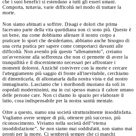
che i suoi benefici si estendano a tutti gli esseri umani.
Comporta, tuttavia, varie difficoltà nel modo di trattare la
morte.
Non siamo abituati a soffrire. Disagi e dolori che prima
facevano parte della vita quotidiana non ci sono più. Questo è
un bene, ma come dobbiamo allenare il nostro corpo a
praticare lo sport che desideriamo, abbiamo anche bisogno di
una certa pratica per sapere come comportarci davanti alle
difficoltà. Non avendo più questo “allenamento”, creiamo
un'avversione alla sofferenza che non ci permette di avere la
tranquillità e il discernimento necessari per affrontare i
momenti dolorosi. Anziché convivere con la morte e cercare
l'atteggiamento più saggio di fronte all'inevitabile, cerchiamo
di dimenticarla, di allontanarla dalla nostra vista e dal nostro
immaginario. Lasciamo che i moribondi muoiano da soli in
ospedali modernissimi, ma in cui spesso manca il calore umano
delle persone care. Non ci diamo lo spazio per elaborare il
lutto, cosa indispensabile per la nostra sanità mentale.
Oltre a questo, siamo una società strutturalmente insoddisfatta.
Vogliamo avere sempre di più, ottenere più successo, più
riconoscimento. Viviamo nella società dell'“eterna
insoddisfazione”. Se non siamo mai soddisfatti, non siamo mai
pronti per la morte. Ci sembrerà sempre che ci manchi