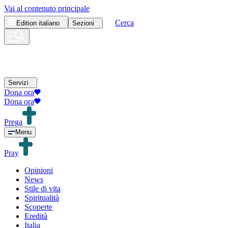
Vai al contenuto principale
Cerca
Edition
italiano
Sezioni
Servizi
Dona ora
Dona ora
Prega
Menu
Pray
Opinioni
News
Stile di vita
Spiritualità
Scoperte
Eredità
Italia