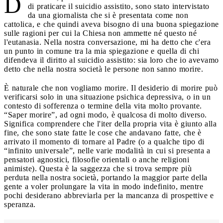
D
di praticare il suicidio assistito, sono stato intervistato
da una giornalista che si è presentata come non
cattolica, e che quindi aveva bisogno di una buona spiegazione
sulle ragioni per cui la Chiesa non ammette né questo né
l'eutanasia. Nella nostra conversazione, mi ha detto che c'era
un punto in comune tra la mia spiegazione e quella di chi
difendeva il diritto al suicidio assistito: sia loro che io avevamo
detto che nella nostra società le persone non sanno morire.
È naturale che non vogliamo morire. Il desiderio di morire può
verificarsi solo in una situazione psichica depressiva, o in un
contesto di sofferenza o termine della vita molto provante.
“Saper morire”, ad ogni modo, è qualcosa di molto diverso.
Significa comprendere che l'iter della propria vita è giunto alla
fine, che sono state fatte le cose che andavano fatte, che è
arrivato il momento di tornare al Padre (o a qualche tipo di
“infinito universale”, nelle varie modalità in cui si presenta a
pensatori agnostici, filosofie orientali o anche religioni
animiste). Questa è la saggezza che si trova sempre più
perduta nella nostra società, portando la maggior parte della
gente a voler prolungare la vita in modo indefinito, mentre
pochi desiderano abbreviarla per la mancanza di prospettive e
speranza.