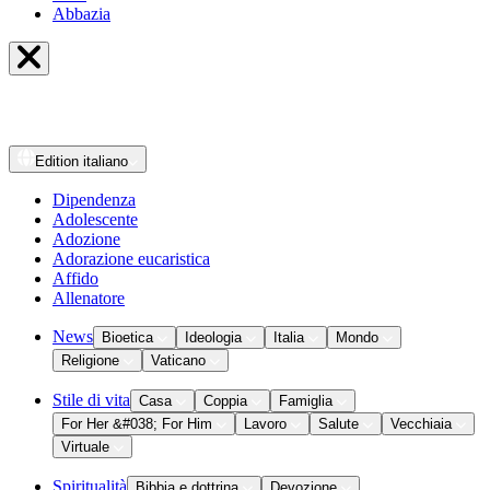
Abbazia
Edition
italiano
Dipendenza
Adolescente
Adozione
Adorazione eucaristica
Affido
Allenatore
News
Bioetica
Ideologia
Italia
Mondo
Religione
Vaticano
Stile di vita
Casa
Coppia
Famiglia
For Her &#038; For Him
Lavoro
Salute
Vecchiaia
Virtuale
Spiritualità
Bibbia e dottrina
Devozione