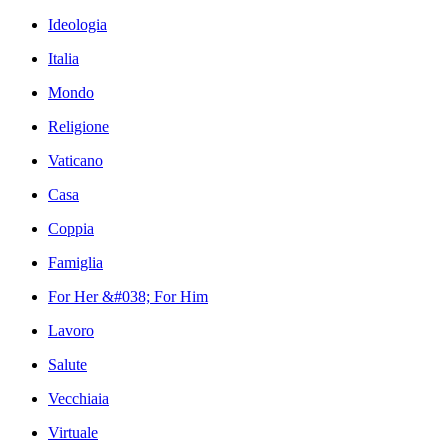
Ideologia
Italia
Mondo
Religione
Vaticano
Casa
Coppia
Famiglia
For Her &#038; For Him
Lavoro
Salute
Vecchiaia
Virtuale