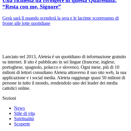
Una richiesta da rivolgere in questa Quaresima:
“Resta con me, Signore”
Gesù sarà lì quando scenderà la sera e le lacrime scorreranno di
fronte alle lotte quotidiane
Lanciato nel 2013, Aleteia è un quotidiano di informazione gratuito
su internet. Il sito è pubblicato in sei lingue (francese, inglese,
portoghese, spagnolo, polacco e sloveno). Ogni mese, più di 10
milioni di lettori consultano Aleteia attraverso il suo sito web, la sua
applicazione e i social media. Aleteia raggiunge quasi 50 milioni di
persone in tutto il mondo, rendendolo uno dei leader dei media
cattolici online.
Sezioni
News
Stile di vita
Spiritualità
Scoperte