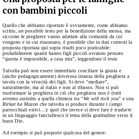
con bambini piccoli
Quello che abbiamo riportato è ovviamente, come abbiamo
scritto,
un possibile
testo per la benedizione della mensa, ma
siccome le preghiere vanno adattate alla comunità da cui
vengono e in cui risuonano, è possibile che in dati contesti la
proposta riportata qui sopra risulti poco praticabile:
probabilmente quanti hanno figli piccoli avranno pensato
“questa è impossibile, a casa mia”, leggendone il testo
Talvolta può non essere immediato conciliare la giusta e
(anche pedagogicamente) doverosa istanza della preghiera a
tavola con la vivacità dei figli. Si deve “mediare”,
naturalmente, ma al rialzo e non al ribasso. Non si può
trasformare la preghiera in ciò che preghiera non è (tutti
avremo assistito a quella chimera tra “
We will rock you
” e una
Birkat ha Mazon
che talvolta si produce durante i campi
parrocchiali estivi…): quel che invece si deve fare è
tradurre
in un linguaggio fanciullesco il tema della gratitudine verso il
buon Dio.
Ad esempio si può proporre qualcosa del genere: