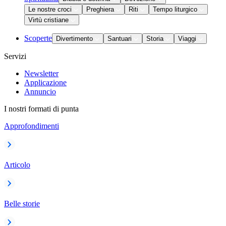
Le nostre croci
Preghiera
Riti
Tempo liturgico
Virtù cristiane
Scoperte
Divertimento
Santuari
Storia
Viaggi
Servizi
Newsletter
Applicazione
Annuncio
I nostri formati di punta
Approfondimenti
Articolo
Belle storie