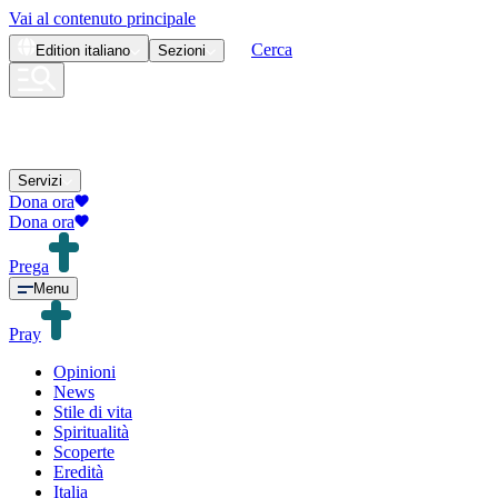
Vai al contenuto principale
Cerca
Edition
italiano
Sezioni
Servizi
Dona ora
Dona ora
Prega
Menu
Pray
Opinioni
News
Stile di vita
Spiritualità
Scoperte
Eredità
Italia