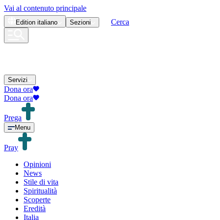
Vai al contenuto principale
Cerca
Edition
italiano
Sezioni
Servizi
Dona ora
Dona ora
Prega
Menu
Pray
Opinioni
News
Stile di vita
Spiritualità
Scoperte
Eredità
Italia