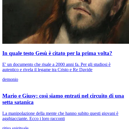
In quale testo Gesù è citato per la prima volta?
E' un documento che risale a 2000 anni fa. Per gli studiosi è
autentico e rivela il legame tra Cristo e Re Davide
demonio
Mario e Giusy: così siamo entrati nel circuito di una
setta satanica
La manipolazione della mente che hanno subito questi giovani è
agghiacciante. Ecco i loro racconti
ritiro spirituale