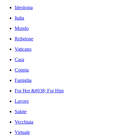
Ideologia
Italia
Mondo
Religione
Vaticano
Casa
Coppia
Famiglia
For Her &#038; For Him
Lavoro
Salute
Vecchiaia
Virtuale