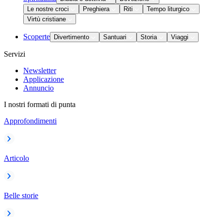
Le nostre croci
Preghiera
Riti
Tempo liturgico
Virtù cristiane
Scoperte
Divertimento
Santuari
Storia
Viaggi
Servizi
Newsletter
Applicazione
Annuncio
I nostri formati di punta
Approfondimenti
Articolo
Belle storie