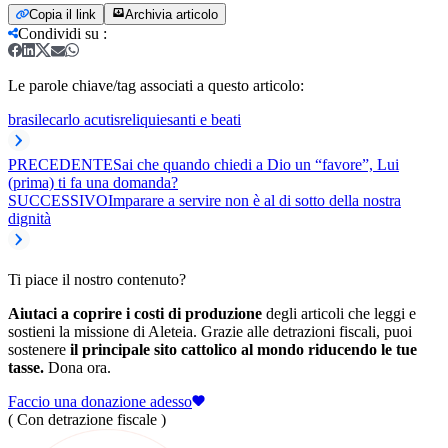
Copia il link
Archivia articolo
Condividi su
:
Le parole chiave/tag associati a questo articolo:
brasile
carlo acutis
reliquie
santi e beati
PRECEDENTE
Sai che quando chiedi a Dio un “favore”, Lui
(prima) ti fa una domanda?
SUCCESSIVO
Imparare a servire non è al di sotto della nostra
dignità
Ti piace il nostro contenuto?
Aiutaci a coprire i costi di produzione
degli articoli che leggi e
sostieni la missione di Aleteia. Grazie alle detrazioni fiscali, puoi
sostenere
il principale sito cattolico al mondo riducendo le tue
tasse.
Dona ora.
Faccio una donazione adesso
( Con detrazione fiscale )