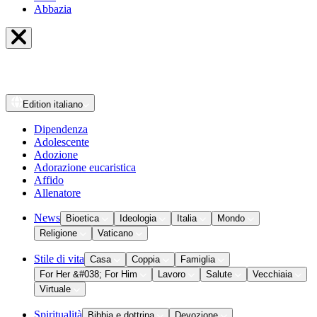
Abbazia
Edition
italiano
Dipendenza
Adolescente
Adozione
Adorazione eucaristica
Affido
Allenatore
News
Bioetica
Ideologia
Italia
Mondo
Religione
Vaticano
Stile di vita
Casa
Coppia
Famiglia
For Her &#038; For Him
Lavoro
Salute
Vecchiaia
Virtuale
Spiritualità
Bibbia e dottrina
Devozione