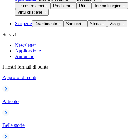
Le nostre croci
Preghiera
Riti
Tempo liturgico
Virtù cristiane
Scoperte
Divertimento
Santuari
Storia
Viaggi
Servizi
Newsletter
Applicazione
Annuncio
I nostri formati di punta
Approfondimenti
Articolo
Belle storie