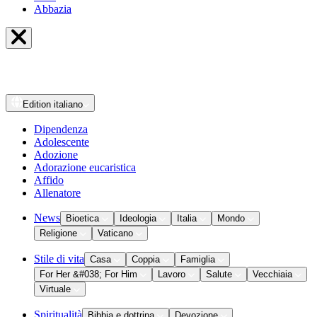
Abbazia
Edition
italiano
Dipendenza
Adolescente
Adozione
Adorazione eucaristica
Affido
Allenatore
News
Bioetica
Ideologia
Italia
Mondo
Religione
Vaticano
Stile di vita
Casa
Coppia
Famiglia
For Her &#038; For Him
Lavoro
Salute
Vecchiaia
Virtuale
Spiritualità
Bibbia e dottrina
Devozione