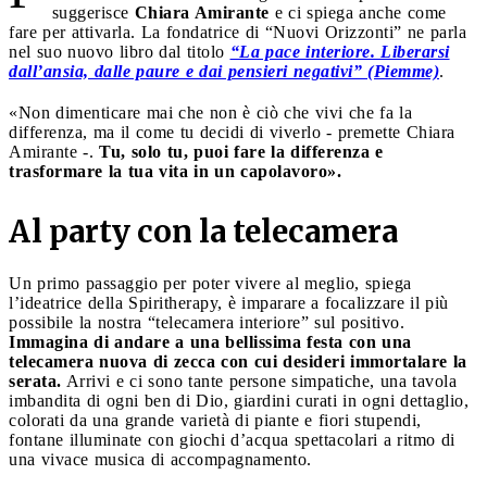
suggerisce
Chiara Amirante
e ci spiega anche come
fare per attivarla. La fondatrice di “Nuovi Orizzonti” ne parla
nel suo nuovo libro dal titolo
“La pace interiore. Liberarsi
dall’ansia, dalle paure e dai pensieri negativi” (Piemme)
.
«Non dimenticare mai che non è ciò che vivi che fa la
differenza, ma il come tu decidi di viverlo - premette Chiara
Amirante -.
Tu, solo tu, puoi fare la differenza e
trasformare la tua vita in un capolavoro».
Al party con la telecamera
Un primo passaggio per poter vivere al meglio, spiega
l’ideatrice della Spiritherapy, è imparare a focalizzare il più
possibile la nostra “telecamera interiore” sul positivo.
Immagina di andare a una bellissima festa con una
telecamera nuova di zecca con cui desideri immortalare la
serata.
Arrivi e ci sono tante persone simpatiche, una tavola
imbandita di ogni ben di Dio, giardini curati in ogni dettaglio,
colorati da una grande varietà di piante e fiori stupendi,
fontane illuminate con giochi d’acqua spettacolari a ritmo di
una vivace musica di accompagnamento.