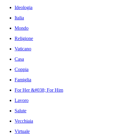
Ideologia
Italia
Mondo
Religione
Vaticano
Casa
Coppia
Famiglia
For Her &#038; For Him
Lavoro
Salute
Vecchiaia
Virtuale