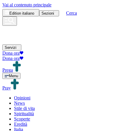
Vai al contenuto principale
Cerca
Edition
italiano
Sezioni
Servizi
Dona ora
Dona ora
Prega
Menu
Pray
Opinioni
News
Stile di vita
Spiritualità
Scoperte
Eredità
Italia