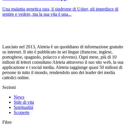
Una malattia genetica rara, il sindrome di Usher, gli impedisce di
sentire e vedere, ma la sua vita è una...
Lanciato nel 2013, Aleteia è un quotidiano di informazione gratuito
su internet. Il sito è pubblicato in sei lingue (francese, inglese,
portoghese, spagnolo, polacco e sloveno). Ogni mese, più di 10
milioni di lettori consultano Aleteia attraverso il suo sito web, la sua
applicazione e i social media. Aleteia raggiunge quasi 50 milioni di
persone in tutto il mondo, rendendolo uno dei leader dei media
cattolici online.
Sezioni
News
Stile di vita
Spiritualità
Scoperte
Fibre