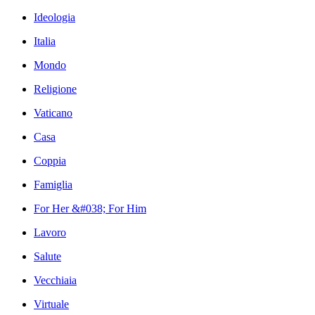
Ideologia
Italia
Mondo
Religione
Vaticano
Casa
Coppia
Famiglia
For Her &#038; For Him
Lavoro
Salute
Vecchiaia
Virtuale