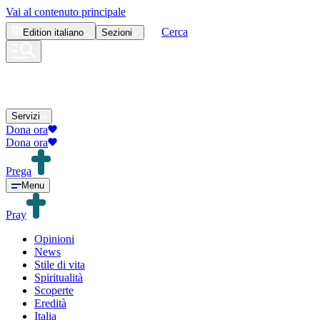
Vai al contenuto principale
Cerca
Edition
italiano
Sezioni
Servizi
Dona ora
Dona ora
Prega
Menu
Pray
Opinioni
News
Stile di vita
Spiritualità
Scoperte
Eredità
Italia