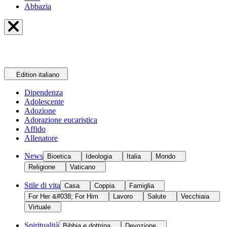
Abbazia
Edition
italiano
Dipendenza
Adolescente
Adozione
Adorazione eucaristica
Affido
Allenatore
News
Bioetica
Ideologia
Italia
Mondo
Religione
Vaticano
Stile di vita
Casa
Coppia
Famiglia
For Her &#038; For Him
Lavoro
Salute
Vecchiaia
Virtuale
Spiritualità
Bibbia e dottrina
Devozione