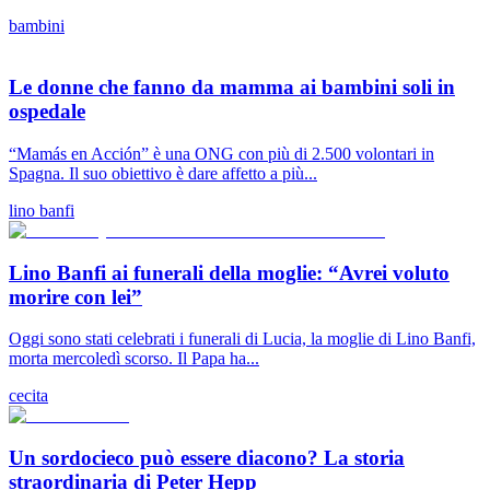
bambini
Le donne che fanno da mamma ai bambini soli in
ospedale
“Mamás en Acción” è una ONG con più di 2.500 volontari in
Spagna. Il suo obiettivo è dare affetto a più...
lino banfi
Lino Banfi ai funerali della moglie: “Avrei voluto
morire con lei”
Oggi sono stati celebrati i funerali di Lucia, la moglie di Lino Banfi,
morta mercoledì scorso. Il Papa ha...
cecita
Un sordocieco può essere diacono? La storia
straordinaria di Peter Hepp