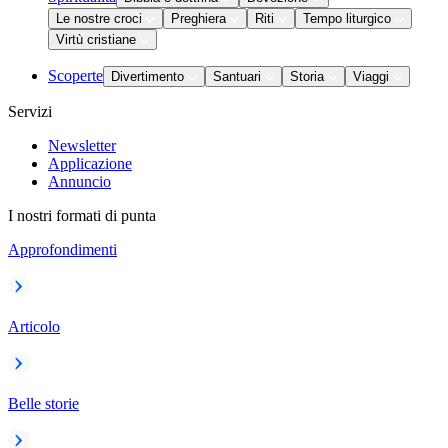
Le nostre croci
Preghiera
Riti
Tempo liturgico
Virtù cristiane
Scoperte
Divertimento
Santuari
Storia
Viaggi
Servizi
Newsletter
Applicazione
Annuncio
I nostri formati di punta
Approfondimenti
Articolo
Belle storie