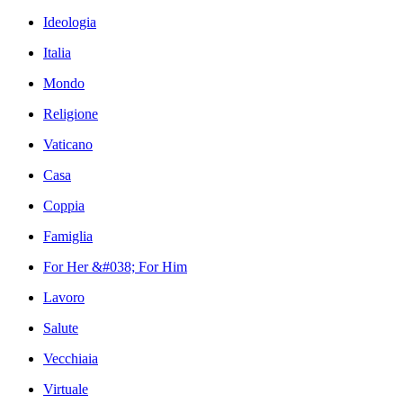
Ideologia
Italia
Mondo
Religione
Vaticano
Casa
Coppia
Famiglia
For Her &#038; For Him
Lavoro
Salute
Vecchiaia
Virtuale