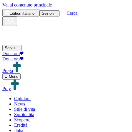
Vai al contenuto principale
Cerca
Edition
italiano
Sezioni
Servizi
Dona ora
Dona ora
Prega
Menu
Pray
Opinioni
News
Stile di vita
Spiritualità
Scoperte
Eredità
Italia