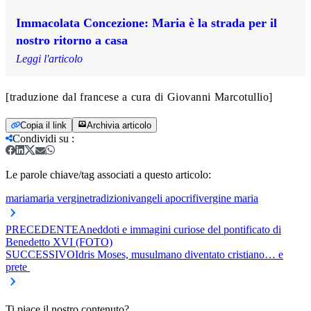
Immacolata Concezione: Maria è la strada per il
nostro ritorno a casa
Leggi l'articolo
[traduzione dal francese a cura di Giovanni Marcotullio]
Copia il link
Archivia articolo
Condividi su
:
Le parole chiave/tag associati a questo articolo:
maria
maria vergine
tradizioni
vangeli apocrifi
vergine maria
PRECEDENTE
Aneddoti e immagini curiose del pontificato di
Benedetto XVI (FOTO)
SUCCESSIVO
Idris Moses, musulmano diventato cristiano… e
prete
Ti piace il nostro contenuto?