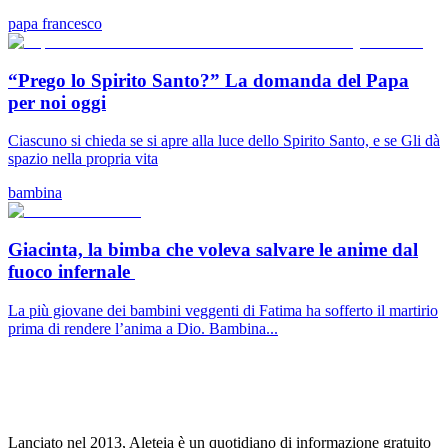
papa francesco
“Prego lo Spirito Santo?” La domanda del Papa
per noi oggi
Ciascuno si chieda se si apre alla luce dello Spirito Santo, e se Gli dà
spazio nella propria vita
bambina
Giacinta, la bimba che voleva salvare le anime dal
fuoco infernale
La più giovane dei bambini veggenti di Fatima ha sofferto il martirio
prima di rendere l’anima a Dio. Bambina...
Lanciato nel 2013, Aleteia è un quotidiano di informazione gratuito