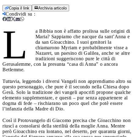
Copia il link
Archivia articolo
Condividi su
:
L
a Bibbia non è affatto prolissa sulle origini di
Maria? Sappiamo che nacque da sant’Anna e
da san Gioacchino. I suoi genitori la
chiamarono Myriam e probabilmente visse a
Nazaret, un paesino di Galilea, anche se altre
tradizioni suggeriscono pure le città di
Gerusalemme, con la presunta “casa di Anna” o ancora
Betlemme.
Tuttavia, leggendo i diversi Vangeli non apprendiamo altro su
questo personaggio, che pure è il secondo nella Chiesa dopo
Gesù. Solo la tradizione dei vangeli apocrifi propone qualche
elemento supplementare, e questi – pur senza appartenere al
dogma di fede – rischiarano un poco quel che potè essere
l’infanzia della Madre di Dio.
Così il Protovangelo di Giacomo precisa che Gioacchino non
riuscì a consolarsi della sterilità della moglie Anna. Mentre
però Gioacchino era lontano, nel deserto, per quaranta giorni,
l’angelo del Signore apparve alla sua sposa per annunciarle