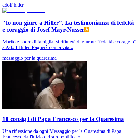
adolf hitler
“Io non giuro a Hitler”. La testimonianza di fedeltà
e coraggio di Josef Mayr-Nusser
Marito e padre di famiglia, si rifiuterà di giurare “fedeltà e coraggio”
a Adolf Hitler. Pagherà con la vita...
messaggio per la quaresima
10 consigli di Papa Francesco per la Quaresima
Una riflessione da ogni Messaggio per la Quaresima di Papa
Francesco dall'inizio del suo pontificato