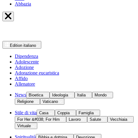
Abbazia
Edition
italiano
Dipendenza
Adolescente
Adozione
Adorazione eucaristica
Affido
Allenatore
News
Bioetica
Ideologia
Italia
Mondo
Religione
Vaticano
Stile di vita
Casa
Coppia
Famiglia
For Her &#038; For Him
Lavoro
Salute
Vecchiaia
Virtuale
Spiritualità
Bibbia e dottrina
Devozione