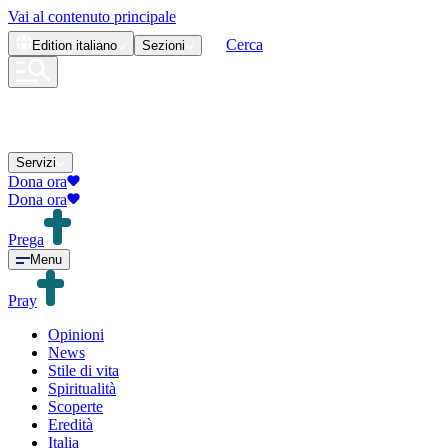
Vai al contenuto principale
Cerca
Edition
italiano
Sezioni
Servizi
Dona ora
Dona ora
Prega
Menu
Pray
Opinioni
News
Stile di vita
Spiritualità
Scoperte
Eredità
Italia