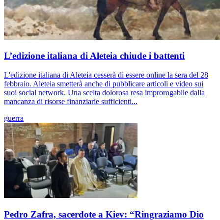
L’edizione italiana di Aleteia chiude i battenti
L'edizione italiana di Aleteia cesserà di essere online la sera del 28
febbraio. Aleteia smetterà anche di pubblicare articoli e video sui
suoi social network. Una scelta dolorosa resa improrogabile dalla
mancanza di risorse finanziarie sufficienti...
guerra
Pedro Zafra, sacerdote a Kiev: “Ringraziamo Dio