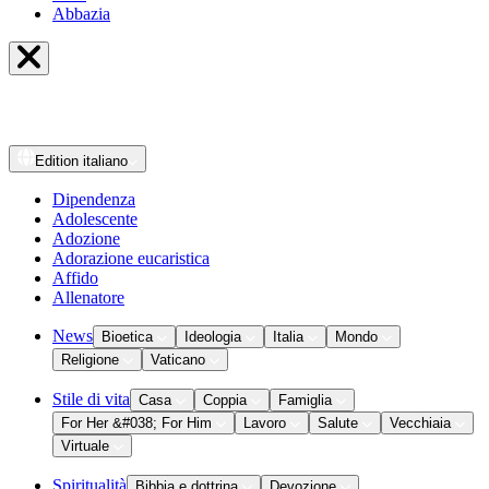
Abbazia
Edition
italiano
Dipendenza
Adolescente
Adozione
Adorazione eucaristica
Affido
Allenatore
News
Bioetica
Ideologia
Italia
Mondo
Religione
Vaticano
Stile di vita
Casa
Coppia
Famiglia
For Her &#038; For Him
Lavoro
Salute
Vecchiaia
Virtuale
Spiritualità
Bibbia e dottrina
Devozione