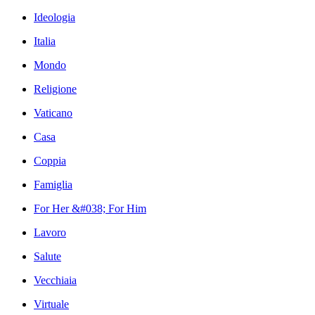
Ideologia
Italia
Mondo
Religione
Vaticano
Casa
Coppia
Famiglia
For Her &#038; For Him
Lavoro
Salute
Vecchiaia
Virtuale