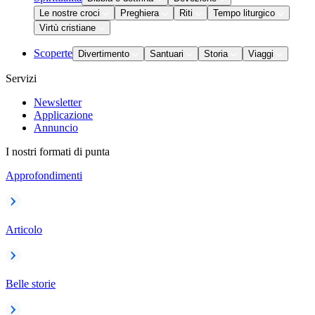
Le nostre croci
Preghiera
Riti
Tempo liturgico
Virtù cristiane
Scoperte
Divertimento
Santuari
Storia
Viaggi
Servizi
Newsletter
Applicazione
Annuncio
I nostri formati di punta
Approfondimenti
Articolo
Belle storie