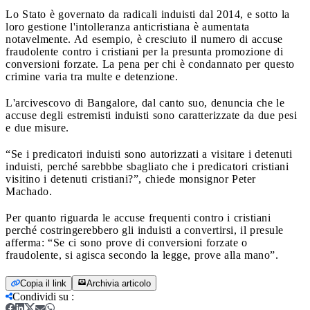
Lo Stato è governato da radicali induisti dal 2014, e sotto la
loro gestione l'intolleranza anticristiana è aumentata
notavelmente. Ad esempio, è cresciuto il numero di accuse
fraudolente contro i cristiani per la presunta promozione di
conversioni forzate. La pena per chi è condannato per questo
crimine varia tra multe e detenzione.
L'arcivescovo di Bangalore, dal canto suo, denuncia che le
accuse degli estremisti induisti sono caratterizzate da due pesi
e due misure.
“Se i predicatori induisti sono autorizzati a visitare i detenuti
induisti, perché sarebbbe sbagliato che i predicatori cristiani
visitino i detenuti cristiani?”, chiede monsignor Peter
Machado.
Per quanto riguarda le accuse frequenti contro i cristiani
perché costringerebbero gli induisti a convertirsi, il presule
afferma: “Se ci sono prove di conversioni forzate o
fraudolente, si agisca secondo la legge, prove alla mano”.
Copia il link
Archivia articolo
Condividi su
: