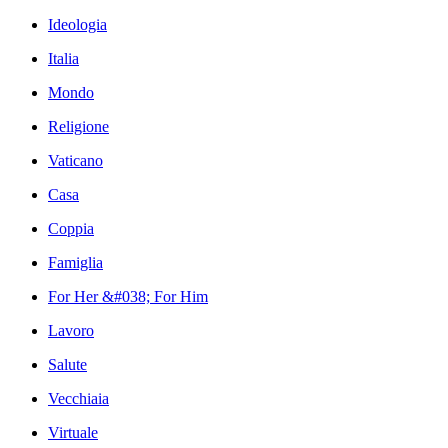
Ideologia
Italia
Mondo
Religione
Vaticano
Casa
Coppia
Famiglia
For Her &#038; For Him
Lavoro
Salute
Vecchiaia
Virtuale