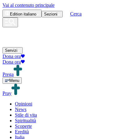
Vai al contenuto principale
Cerca
Edition
italiano
Sezioni
Servizi
Dona ora
Dona ora
Prega
Menu
Pray
Opinioni
News
Stile di vita
Spiritualità
Scoperte
Eredità
Italia