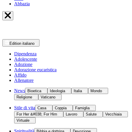
Abbazia
Edition
italiano
Dipendenza
Adolescente
Adozione
Adorazione eucaristica
Affido
Allenatore
News
Bioetica
Ideologia
Italia
Mondo
Religione
Vaticano
Stile di vita
Casa
Coppia
Famiglia
For Her &#038; For Him
Lavoro
Salute
Vecchiaia
Virtuale
Spiritualità
Bibbia e dottrina
Devozione