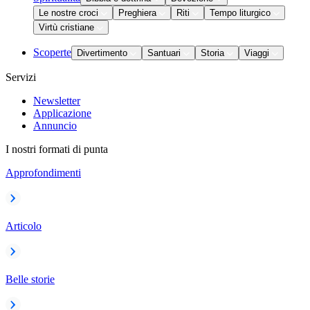
Le nostre croci
Preghiera
Riti
Tempo liturgico
Virtù cristiane
Scoperte
Divertimento
Santuari
Storia
Viaggi
Servizi
Newsletter
Applicazione
Annuncio
I nostri formati di punta
Approfondimenti
Articolo
Belle storie