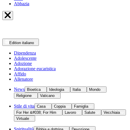
Abbazia
Edition
italiano
Dipendenza
Adolescente
Adozione
Adorazione eucaristica
Affido
Allenatore
News
Bioetica
Ideologia
Italia
Mondo
Religione
Vaticano
Stile di vita
Casa
Coppia
Famiglia
For Her &#038; For Him
Lavoro
Salute
Vecchiaia
Virtuale
Spiritualità
Bibbia e dottrina
Devozione