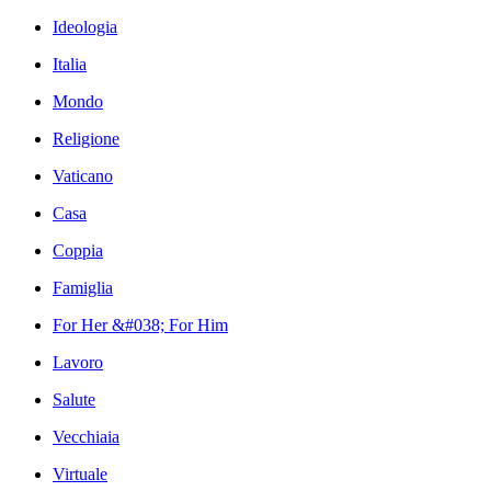
Ideologia
Italia
Mondo
Religione
Vaticano
Casa
Coppia
Famiglia
For Her &#038; For Him
Lavoro
Salute
Vecchiaia
Virtuale