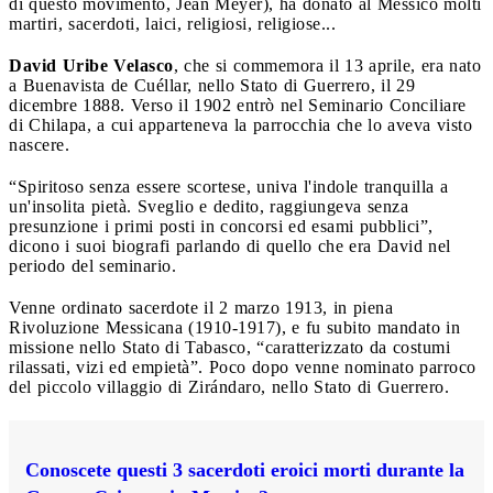
di questo movimento, Jean Meyer), ha donato al Messico molti
martiri, sacerdoti, laici, religiosi, religiose...
David Uribe Velasco
, che si commemora il 13 aprile, era nato
a Buenavista de Cuéllar, nello Stato di Guerrero, il 29
dicembre 1888. Verso il 1902 entrò nel Seminario Conciliare
di Chilapa, a cui apparteneva la parrocchia che lo aveva visto
nascere.
“Spiritoso senza essere scortese, univa l'indole tranquilla a
un'insolita pietà. Sveglio e dedito, raggiungeva senza
presunzione i primi posti in concorsi ed esami pubblici”,
dicono i suoi biografi parlando di quello che era David nel
periodo del seminario.
Venne ordinato sacerdote il 2 marzo 1913, in piena
Rivoluzione Messicana (1910-1917), e fu subito mandato in
missione nello Stato di Tabasco, “caratterizzato da costumi
rilassati, vizi ed empietà”. Poco dopo venne nominato parroco
del piccolo villaggio di Zirándaro, nello Stato di Guerrero.
Conoscete questi 3 sacerdoti eroici morti durante la