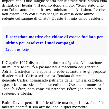
importa che il mio sangue scorra per le strade della storica città
di Iturbide (Iguala)”. Il giorno dopo annotò: “Sono stato unto
con l'olio santo che mi ha reso ministro dell'Altissimo. Perché
non essere unto con il mio sangue in difesa delle anime
redente col sangue di Cristo? Questo è il mio unico desiderio”.
Il sacerdote martire che chiese di essere fucilato per
ultimo per assolvere i suoi compagni
Leggi l'articolo
Il 7 aprile 1927 dispose il suo ritorno a Iguala. Alla stazione
un militare lo invitò a passare nella macchina del generale
Adrián Castrejón, che appena lo ebbe accanto a sé gli propose
di aderire alla Chiesa scismatica (fondata di recente dal
generale Calles, nominando patriarca della “Chiesa cattolica,
apostolica e messicana” un sacerdote di Oaxaca di nome José
Joaquín Pérez, noto come “Il patriarca Pérez”) in cambio di
sostegno e libertà.
Padre David, però, rifiutò le offerte una dopo l'altra, finché il
militare decretò il suo arresto, che in quel momento