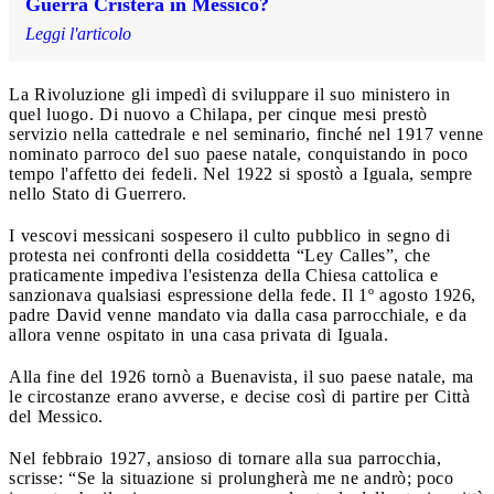
Guerra Cristera in Messico?
Leggi l'articolo
La Rivoluzione gli impedì di sviluppare il suo ministero in
quel luogo. Di nuovo a Chilapa, per cinque mesi prestò
servizio nella cattedrale e nel seminario, finché nel 1917 venne
nominato parroco del suo paese natale, conquistando in poco
tempo l'affetto dei fedeli. Nel 1922 si spostò a Iguala, sempre
nello Stato di Guerrero.
I vescovi messicani sospesero il culto pubblico in segno di
protesta nei confronti della cosiddetta “Ley Calles”, che
praticamente impediva l'esistenza della Chiesa cattolica e
sanzionava qualsiasi espressione della fede. Il 1º agosto 1926,
padre David venne mandato via dalla casa parrocchiale, e da
allora venne ospitato in una casa privata di Iguala.
Alla fine del 1926 tornò a Buenavista, il suo paese natale, ma
le circostanze erano avverse, e decise così di partire per Città
del Messico.
Nel febbraio 1927, ansioso di tornare alla sua parrocchia,
scrisse: “Se la situazione si prolungherà me ne andrò; poco