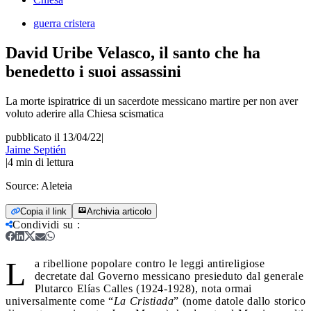
guerra cristera
David Uribe Velasco, il santo che ha
benedetto i suoi assassini
La morte ispiratrice di un sacerdote messicano martire per non aver
voluto aderire alla Chiesa scismatica
pubblicato il 13/04/22
|
Jaime Septién
|
4
min di lettura
Source:
Aleteia
Copia il link
Archivia articolo
Condividi su
:
L
a ribellione popolare contro le leggi antireligiose
decretate dal Governo messicano presieduto dal generale
Plutarco Elías Calles (1924-1928), nota ormai
universalmente come “
La Cristiada
” (nome datole dallo storico