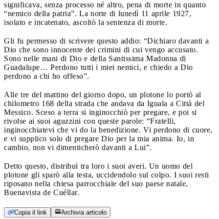
significava, senza processo né altro, pena di morte in quanto
“nemico della patria”. La notte di lunedì 11 aprile 1927,
isolato e incatenato, ascoltò la sentenza di morte.
Gli fu permesso di scrivere questo addio: “Dichiaro davanti a
Dio che sono innocente dei crimini di cui vengo accusato.
Sono nelle mani di Dio e della Santissima Madonna di
Guadalupe… Perdono tutti i miei nemici, e chiedo a Dio
perdono a chi ho offeso”.
Alle tre del mattino del giorno dopo, un plotone lo portò al
chilometro 168 della strada che andava da Iguala a Città del
Messico. Sceso a terra si inginocchiò per pregare, e poi si
rivolse ai suoi aguzzini con queste parole: “Fratelli,
inginocchiatevi che vi do la benedizione. Vi perdono di cuore,
e vi supplico solo di pregare Dio per la mia anima. Io, in
cambio, non vi dimenticherò davanti a Lui”.
Detto questo, distribuì tra loro i suoi averi. Un uomo del
plotone gli sparò alla testa, uccidendolo sul colpo. I suoi resti
riposano nella chiesa parrocchiale del suo paese natale,
Buenavista de Cuéllar.
Copia il link
Archivia articolo