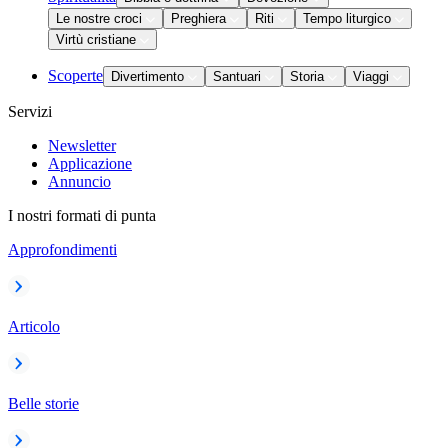
Le nostre croci
Preghiera
Riti
Tempo liturgico
Virtù cristiane
Scoperte
Divertimento
Santuari
Storia
Viaggi
Servizi
Newsletter
Applicazione
Annuncio
I nostri formati di punta
Approfondimenti
Articolo
Belle storie