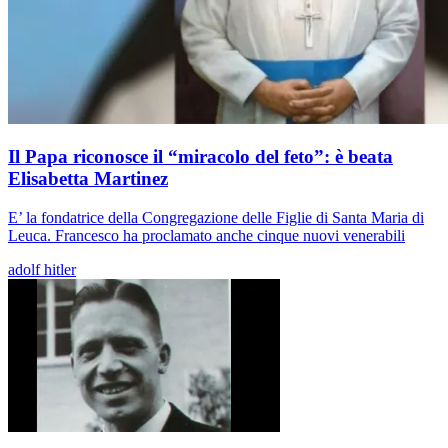
Il Papa riconosce il “miracolo del feto”: è beata
Elisabetta Martinez
E’ la fondatrice della Congregazione delle Figlie di Santa Maria di
Leuca. Francesco ha proclamato anche cinque nuovi venerabili
adolf hitler