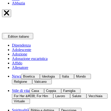
Abbazia
Edition
italiano
Dipendenza
Adolescente
Adozione
Adorazione eucaristica
Affido
Allenatore
News
Bioetica
Ideologia
Italia
Mondo
Religione
Vaticano
Stile di vita
Casa
Coppia
Famiglia
For Her &#038; For Him
Lavoro
Salute
Vecchiaia
Virtuale
Spiritualità
Bibbia e dottrina
Devozione