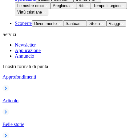
Le nostre croci
Preghiera
Riti
Tempo liturgico
Virtù cristiane
Scoperte
Divertimento
Santuari
Storia
Viaggi
Servizi
Newsletter
Applicazione
Annuncio
I nostri formati di punta
Approfondimenti
Articolo
Belle storie