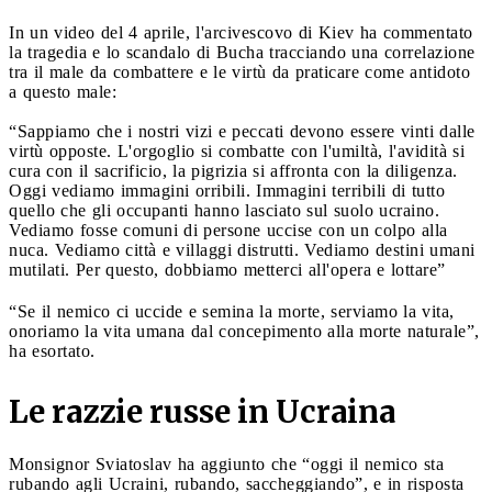
In un video del 4 aprile, l'arcivescovo di Kiev ha commentato
la tragedia e lo scandalo di Bucha tracciando una correlazione
tra il male da combattere e le virtù da praticare come antidoto
a questo male:
“Sappiamo che i nostri vizi e peccati devono essere vinti dalle
virtù opposte. L'orgoglio si combatte con l'umiltà, l'avidità si
cura con il sacrificio, la pigrizia si affronta con la diligenza.
Oggi vediamo immagini orribili. Immagini terribili di tutto
quello che gli occupanti hanno lasciato sul suolo ucraino.
Vediamo fosse comuni di persone uccise con un colpo alla
nuca. Vediamo città e villaggi distrutti. Vediamo destini umani
mutilati. Per questo, dobbiamo metterci all'opera e lottare”
“Se il nemico ci uccide e semina la morte, serviamo la vita,
onoriamo la vita umana dal concepimento alla morte naturale”,
ha esortato.
Le razzie russe in Ucraina
Monsignor Sviatoslav ha aggiunto che “oggi il nemico sta
rubando agli Ucraini, rubando, saccheggiando”, e in risposta