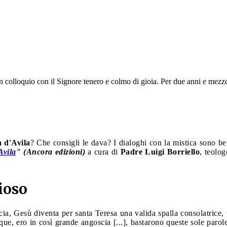
o un colloquio con il Signore tenero e colmo di gioia. Per due anni e mez
 d'Avila
? Che consigli le dava? I dialoghi con la mistica sono be
Avila
" (Ancora edizioni)
a cura di
Padre Luigi Borriello
, teolog
ioso
a, Gesù diventa per santa Teresa una valida spalla consolatrice, 
ue, ero in così grande angoscia [...], bastarono queste sole parole 