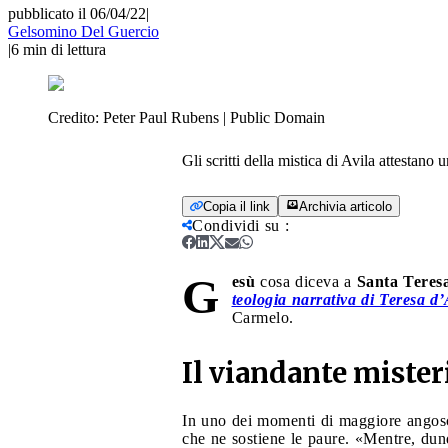
pubblicato il 06/04/22
|
Gelsomino Del Guercio
|
6
min di lettura
Credito:
Peter Paul Rubens | Public Domain
Gli scritti della mistica di Avila attestan
Copia il link
Archivia articolo
Condividi su
:
G
esù
cosa diceva a
Santa Teresa
teologia narrativa di Teresa d’
Carmelo.
Il viandante mister
In uno dei momenti di maggiore angosci
che ne sostiene le paure. «Mentre, dunq