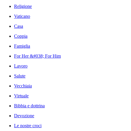
Religione
Vaticano
Casa
Coppia
Famiglia
For Her &#038; For Him
Lavoro
Salute
Vecchiaia
Virtuale
Bibbia e dottrina
Devozione
Le nostre croci