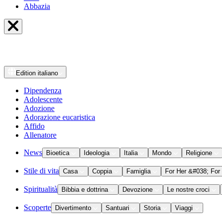
Abbazia
Edition
italiano
Dipendenza
Adolescente
Adozione
Adorazione eucaristica
Affido
Allenatore
News
Bioetica
Ideologia
Italia
Mondo
Religione
Stile di vita
Casa
Coppia
Famiglia
For Her &#038; For
Spiritualità
Bibbia e dottrina
Devozione
Le nostre croci
Scoperte
Divertimento
Santuari
Storia
Viaggi