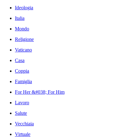
Ideologia
Italia
Mondo
Religione
Vaticano
Casa
Coppia
Famiglia
For Her &#038; For Him
Lavoro
Salute
Vecchiaia
Virtuale