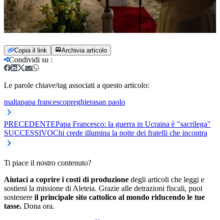
Copia il link
Archivia articolo
Condividi su
:
Le parole chiave/tag associati a questo articolo:
malta
papa francesco
preghiera
san paolo
PRECEDENTE
Papa Francesco: la guerra in Ucraina è "sacrilega"
SUCCESSIVO
Chi crede illumina la notte dei fratelli che incontra
Ti piace il nostro contenuto?
Aiutaci a coprire i costi di produzione
degli articoli che leggi e
sostieni la missione di Aleteia. Grazie alle detrazioni fiscali, puoi
sostenere
il principale sito cattolico al mondo riducendo le tue
tasse.
Dona ora.