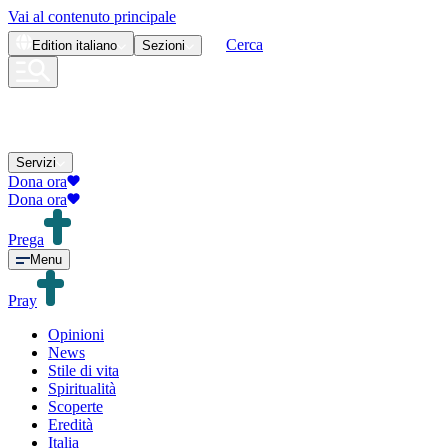
Vai al contenuto principale
Cerca
Edition
italiano
Sezioni
Servizi
Dona ora
Dona ora
Prega
Menu
Pray
Opinioni
News
Stile di vita
Spiritualità
Scoperte
Eredità
Italia