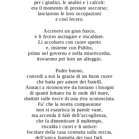
per i giudizi, le analisi e i calcoli:
era il momento di prestare soccorso;
lasciarono le loro occupazioni
e così fecero.
Accesero un gran fuoco,
e li fecero asciugare e riscaldare.
Li accolsero con cuore aperto
e, insieme con Publio,
primo nel governo e nella misericordia,
trovarono per loro un alloggio.
Padre buono,
concedi a noi la grazia di un buon cuore
che batta per amore dei fratelli.
Aiutaci a riconoscere da lontano i bisogni
di quanti lottano tra le onde del mare,
sbattuti sulle rocce di una riva sconosciuta.
Fa’ che la nostra compassione
non si esaurisca in parole vane,
ma accenda il falò dell’accoglienza,
che fa dimenticare il maltempo,
riscalda i cuori e li unisce:
focolare della casa costruita sulla roccia,
dell’unica famiglia dei tuoi figli,