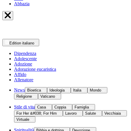
Abbazia
Edition
italiano
Dipendenza
Adolescente
Adozione
Adorazione eucaristica
Affido
Allenatore
News
Bioetica
Ideologia
Italia
Mondo
Religione
Vaticano
Stile di vita
Casa
Coppia
Famiglia
For Her &#038; For Him
Lavoro
Salute
Vecchiaia
Virtuale
Spiritualità
Bibbia e dottrina
Devozione