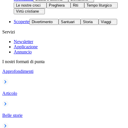
Le nostre croci
Preghiera
Riti
Tempo liturgico
Virtù cristiane
Scoperte
Divertimento
Santuari
Storia
Viaggi
Servizi
Newsletter
Applicazione
Annuncio
I nostri formati di punta
Approfondimenti
Articolo
Belle storie