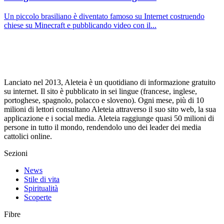
Un piccolo brasiliano è diventato famoso su Internet costruendo
chiese su Minecraft e pubblicando video con il...
Lanciato nel 2013, Aleteia è un quotidiano di informazione gratuito
su internet. Il sito è pubblicato in sei lingue (francese, inglese,
portoghese, spagnolo, polacco e sloveno). Ogni mese, più di 10
milioni di lettori consultano Aleteia attraverso il suo sito web, la sua
applicazione e i social media. Aleteia raggiunge quasi 50 milioni di
persone in tutto il mondo, rendendolo uno dei leader dei media
cattolici online.
Sezioni
News
Stile di vita
Spiritualità
Scoperte
Fibre