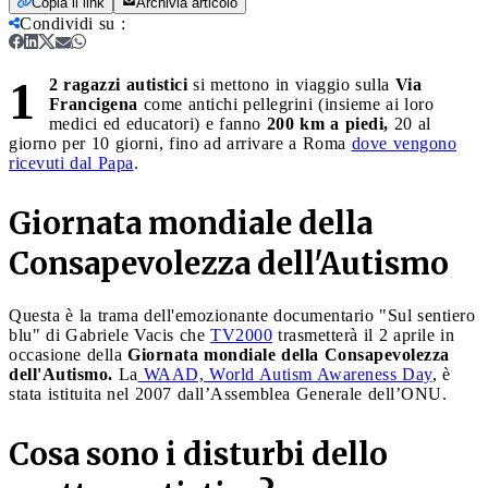
Copia il link
Archivia articolo
Condividi su
:
1
2 ragazzi autistici
si mettono in viaggio sulla
Via
Francigena
come antichi pellegrini (insieme ai loro
medici ed educatori) e fanno
200 km a piedi,
20 al
giorno per 10 giorni, fino ad arrivare a Roma
dove vengono
ricevuti dal Papa
.
Giornata mondiale della
Consapevolezza dell'Autismo
Questa è la trama dell'emozionante documentario "Sul sentiero
blu" di Gabriele Vacis che
TV2000
trasmetterà il 2 aprile in
occasione della
Giornata mondiale della Consapevolezza
dell'Autismo.
La
WAAD, World Autism Awareness Day
, è
stata istituita nel 2007 dall’Assemblea Generale dell’ONU.
Cosa sono i disturbi dello