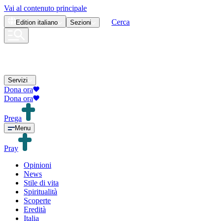
Vai al contenuto principale
Cerca
Edition
italiano
Sezioni
Servizi
Dona ora
Dona ora
Prega
Menu
Pray
Opinioni
News
Stile di vita
Spiritualità
Scoperte
Eredità
Italia