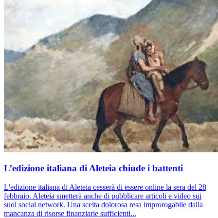
L’edizione italiana di Aleteia chiude i battenti
L'edizione italiana di Aleteia cesserà di essere online la sera del 28
febbraio. Aleteia smetterà anche di pubblicare articoli e video sui
suoi social network. Una scelta dolorosa resa improrogabile dalla
mancanza di risorse finanziarie sufficienti...