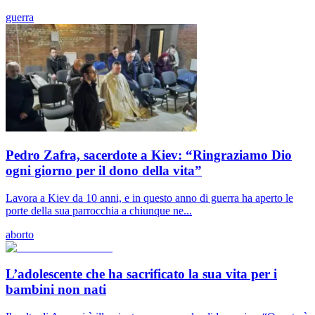
guerra
Pedro Zafra, sacerdote a Kiev: “Ringraziamo Dio
ogni giorno per il dono della vita”
Lavora a Kiev da 10 anni, e in questo anno di guerra ha aperto le
porte della sua parrocchia a chiunque ne...
aborto
L’adolescente che ha sacrificato la sua vita per i
bambini non nati