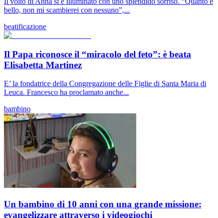
Il volto di Anna si è illuminato con uno splendido sorriso. “Quanto è
bello, non mi scambierei con nessuno”,...
beatificazione
Il Papa riconosce il “miracolo del feto”: è beata
Elisabetta Martinez
E’ la fondatrice della Congregazione delle Figlie di Santa Maria di
Leuca. Francesco ha proclamato anche...
bambino
Un bambino di 10 anni con una grande missione:
evangelizzare attraverso i videogiochi