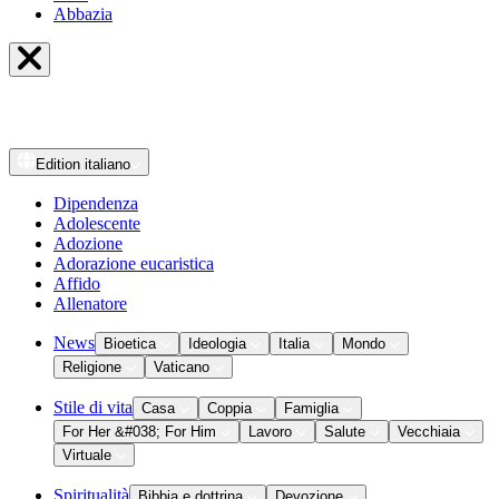
Abbazia
Edition
italiano
Dipendenza
Adolescente
Adozione
Adorazione eucaristica
Affido
Allenatore
News
Bioetica
Ideologia
Italia
Mondo
Religione
Vaticano
Stile di vita
Casa
Coppia
Famiglia
For Her &#038; For Him
Lavoro
Salute
Vecchiaia
Virtuale
Spiritualità
Bibbia e dottrina
Devozione