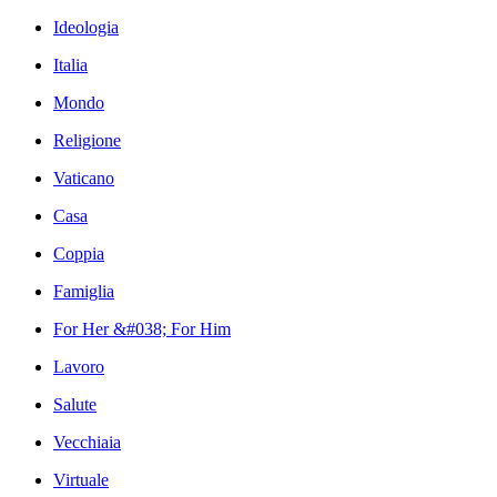
Ideologia
Italia
Mondo
Religione
Vaticano
Casa
Coppia
Famiglia
For Her &#038; For Him
Lavoro
Salute
Vecchiaia
Virtuale