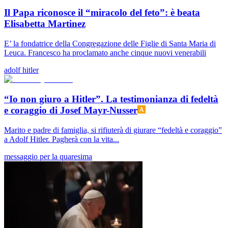
Il Papa riconosce il “miracolo del feto”: è beata
Elisabetta Martinez
E’ la fondatrice della Congregazione delle Figlie di Santa Maria di
Leuca. Francesco ha proclamato anche cinque nuovi venerabili
adolf hitler
“Io non giuro a Hitler”. La testimonianza di fedeltà
e coraggio di Josef Mayr-Nusser
Marito e padre di famiglia, si rifiuterà di giurare “fedeltà e coraggio”
a Adolf Hitler. Pagherà con la vita...
messaggio per la quaresima