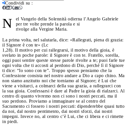
Condividi su
:
N
el Vangelo della Solennità odierna l’Angelo Gabriele
per tre volte prende la parola e si
rivolge alla Vergine Maria.
La prima volta, nel salutarla, dice: «Rallegrati, piena di grazia:
il Signore è con te» (Lc
1,28). Il motivo per cui rallegrarsi, il motivo della gioia, è
svelato in poche parole: il Signore è con te. Fratello, sorella,
oggi puoi sentire queste stesse parole rivolte a te; puoi farle tue
ogni volta che ti accosti al perdono di Dio, perché lì il Signore
ti dice: “Io sono con te”. Troppo spesso pensiamo che la
Confessione consista nel nostro andare a Dio a capo chino. Ma
non siamo anzitutto noi che torniamo al Signore; è Lui che
viene a visitarci, a colmarci della sua grazia, a rallegrarci con
la sua gioia. Confessarsi è dare al Padre la gioia di rialzarci. Al
centro di quanto vivremo non ci sono i nostri peccati, ma il
suo perdono. Proviamo a immaginare se al centro del
Sacramento ci fossero i nostri peccati: dipenderebbe quasi tutto
da noi, dal nostro pentimento, dai nostri sforzi, dai nostri
impegni. Invece no, al centro c’è Lui, che ci libera e ci rimette
in piedi.