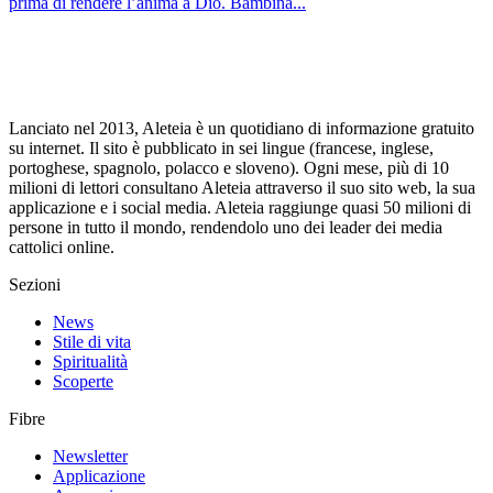
prima di rendere l’anima a Dio. Bambina...
Lanciato nel 2013, Aleteia è un quotidiano di informazione gratuito
su internet. Il sito è pubblicato in sei lingue (francese, inglese,
portoghese, spagnolo, polacco e sloveno). Ogni mese, più di 10
milioni di lettori consultano Aleteia attraverso il suo sito web, la sua
applicazione e i social media. Aleteia raggiunge quasi 50 milioni di
persone in tutto il mondo, rendendolo uno dei leader dei media
cattolici online.
Sezioni
News
Stile di vita
Spiritualità
Scoperte
Fibre
Newsletter
Applicazione