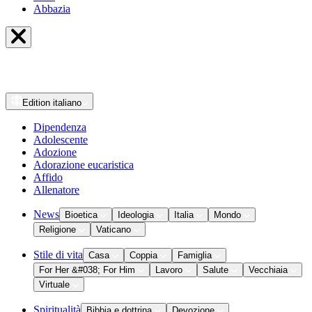
Abbazia
Edition
italiano
Dipendenza
Adolescente
Adozione
Adorazione eucaristica
Affido
Allenatore
News
Bioetica
Ideologia
Italia
Mondo
Religione
Vaticano
Stile di vita
Casa
Coppia
Famiglia
For Her &#038; For Him
Lavoro
Salute
Vecchiaia
Virtuale
Spiritualità
Bibbia e dottrina
Devozione