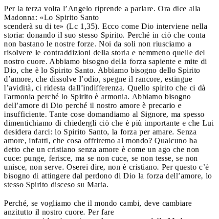
Per la terza volta l’Angelo riprende a parlare. Ora dice alla
Madonna: «Lo Spirito Santo
scenderà su di te» (Lc 1,35). Ecco come Dio interviene nella
storia: donando il suo stesso Spirito. Perché in ciò che conta
non bastano le nostre forze. Noi da soli non riusciamo a
risolvere le contraddizioni della storia e nemmeno quelle del
nostro cuore. Abbiamo bisogno della forza sapiente e mite di
Dio, che è lo Spirito Santo. Abbiamo bisogno dello Spirito
d’amore, che dissolve l’odio, spegne il rancore, estingue
l’avidità, ci ridesta dall’indifferenza. Quello spirito che ci dà
l'armonia perché lo Spirito è armonia. Abbiamo bisogno
dell’amore di Dio perché il nostro amore è precario e
insufficiente. Tante cose domandiamo al Signore, ma spesso
dimentichiamo di chiedergli ciò che è più importante e che Lui
desidera darci: lo Spirito Santo, la forza per amare. Senza
amore, infatti, che cosa offriremo al mondo? Qualcuno ha
detto che un cristiano senza amore è come un ago che non
cuce: punge, ferisce, ma se non cuce, se non tesse, se non
unisce, non serve. Oserei dire, non è cristiano. Per questo c’è
bisogno di attingere dal perdono di Dio la forza dell’amore, lo
stesso Spirito disceso su Maria.
Perché, se vogliamo che il mondo cambi, deve cambiare
anzitutto il nostro cuore. Per fare