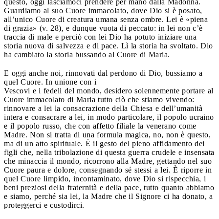
questo, oggi lasciamoci prendere per mano dalla Madonna.
Guardiamo al suo Cuore immacolato, dove Dio si è posato,
all’unico Cuore di creatura umana senza ombre. Lei è «piena
di grazia» (v. 28), e dunque vuota di peccato: in lei non c’è
traccia di male e perciò con lei Dio ha potuto iniziare una
storia nuova di salvezza e di pace. Lì la storia ha svoltato. Dio
ha cambiato la storia bussando al Cuore di Maria.
E oggi anche noi, rinnovati dal perdono di Dio, bussiamo a
quel Cuore. In unione con i
Vescovi e i fedeli del mondo, desidero solennemente portare al
Cuore immacolato di Maria tutto ciò che stiamo vivendo:
rinnovare a lei la consacrazione della Chiesa e dell’umanità
intera e consacrare a lei, in modo particolare, il popolo ucraino
e il popolo russo, che con affetto filiale la venerano come
Madre. Non si tratta di una formula magica, no, non è questo,
ma di un atto spirituale. È il gesto del pieno affidamento dei
figli che, nella tribolazione di questa guerra crudele e insensata
che minaccia il mondo, ricorrono alla Madre, gettando nel suo
Cuore paura e dolore, consegnando sé stessi a lei. È riporre in
quel Cuore limpido, incontaminato, dove Dio si rispecchia, i
beni preziosi della fraternità e della pace, tutto quanto abbiamo
e siamo, perché sia lei, la Madre che il Signore ci ha donato, a
proteggerci e custodirci.