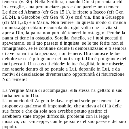
temere» (v. 30). Nella Scrittura, quando Dio si presenta a chi
lo accoglie, ama pronunciare queste due parole: non temere.
Le dice ad Abramo (cfr Gen 15,1), le ripete a Isacco (cfr Gen
26,24), a Giacobbe (cfr Gen 46,3) e così via, fino a Giuseppe
(cfr Mt 1,20) e a Maria. Non temere. In questo modo ci manda
un messaggio chiaro e consolante: ogni volta che la vita si
apre a Dio, la paura non può più tenerci in ostaggio. Perché la
paura ci tiene in ostaggio. Sorella, fratello, se i tuoi peccati ti
spaventano, se il tuo passato ti inquieta, se le tue ferite non si
rimarginano, se le continue cadute ti demoralizzano e ti sembra
di aver smarrito la speranza, non temere. Dio conosce le tue
debolezze ed è più grande dei tuoi sbagli. Dio è più grande dei
tuoi peccati. Una cosa ti chiede: le tue fragilità, le tue miserie,
non tenerle dentro di te; portale a Lui, deponile in Lui, e da
motivi di desolazione diventeranno opportunità di risurrezione.
Non temere!
La Vergine Maria ci accompagna: ella stessa ha gettato il suo
turbamento in Dio.
L’annuncio dell’Angelo le dava ragioni serie per temere. Le
proponeva qualcosa di impensabile, che andava al di là delle
sue forze e che da sola non avrebbe potuto gestire: ci
sarebbero state troppe difficoltà, problemi con la legge
mosaica, con Giuseppe, con le persone del suo paese e del suo
popolo.