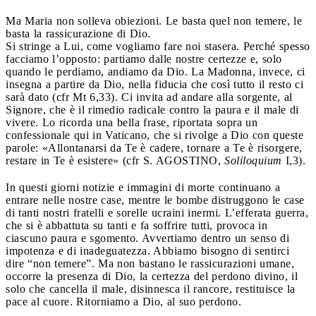
Ma Maria non solleva obiezioni. Le basta quel non temere, le
basta la rassicurazione di Dio.
Si stringe a Lui, come vogliamo fare noi stasera. Perché spesso
facciamo l’opposto: partiamo dalle nostre certezze e, solo
quando le perdiamo, andiamo da Dio. La Madonna, invece, ci
insegna a partire da Dio, nella fiducia che così tutto il resto ci
sarà dato (cfr Mt 6,33). Ci invita ad andare alla sorgente, al
Signore, che è il rimedio radicale contro la paura e il male di
vivere. Lo ricorda una bella frase, riportata sopra un
confessionale qui in Vaticano, che si rivolge a Dio con queste
parole: «Allontanarsi da Te è cadere, tornare a Te è risorgere,
restare in Te è esistere» (cfr S. AGOSTINO,
Soliloquium
I,3).
In questi giorni notizie e immagini di morte continuano a
entrare nelle nostre case, mentre le bombe distruggono le case
di tanti nostri fratelli e sorelle ucraini inermi. L’efferata guerra,
che si è abbattuta su tanti e fa soffrire tutti, provoca in
ciascuno paura e sgomento. Avvertiamo dentro un senso di
impotenza e di inadeguatezza. Abbiamo bisogno di sentirci
dire “non temere”. Ma non bastano le rassicurazioni umane,
occorre la presenza di Dio, la certezza del perdono divino, il
solo che cancella il male, disinnesca il rancore, restituisce la
pace al cuore. Ritorniamo a Dio, al suo perdono.