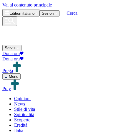
Vai al contenuto principale
Cerca
Edition
italiano
Sezioni
Servizi
Dona ora
Dona ora
Prega
Menu
Pray
Opinioni
News
Stile di vita
Spiritualità
Scoperte
Eredità
Italia