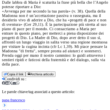
Dalle labbra di Maria è scaturita la frase più bella che l’Angelo
potesse riportare a Dio:
«Avvenga per me secondo la tua parola» (v. 38). Quella della
Madonna non è un’accettazione passiva o rassegnata, ma il
desiderio vivo di aderire a Dio, che ha «progetti di pace e non
di sventura» (Ger 29,11). È la partecipazione più stretta al suo
piano di pace per il mondo. Ci consacriamo a Maria per
entrare in questo piano, per metterci a piena disposizione dei
progetti di Dio. La Madre di Dio, dopo aver detto il suo sì,
affrontò un lungo viaggio in salita verso una regione montuosa
per visitare la cugina incinta (cfr Lc 1,39). Mi piace pensare la
Madonna "di fretta", sempre pronta ad aiutarci e sostenerci.
Prenda oggi per mano il nostro cammino: lo guidi attraverso i
sentieri ripidi e faticosi della fraternità e del dialogo, sulla via
della pace.
Copia il link
Archivia articolo
Condividi su
:
Le parole chiave/tag associati a questo articolo:
papa francesco