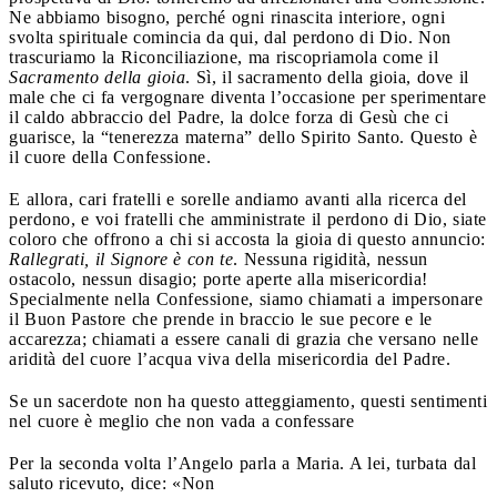
Ne abbiamo bisogno, perché ogni rinascita interiore, ogni
svolta spirituale comincia da qui, dal perdono di Dio. Non
trascuriamo la Riconciliazione, ma riscopriamola come il
Sacramento della gioia
. Sì, il sacramento della gioia, dove il
male che ci fa vergognare diventa l’occasione per sperimentare
il caldo abbraccio del Padre, la dolce forza di Gesù che ci
guarisce, la “tenerezza materna” dello Spirito Santo. Questo è
il cuore della Confessione.
E allora, cari fratelli e sorelle andiamo avanti alla ricerca del
perdono, e voi fratelli che amministrate il perdono di Dio, siate
coloro che offrono a chi si accosta la gioia di questo annuncio:
Rallegrati, il Signore è con te
. Nessuna rigidità, nessun
ostacolo, nessun disagio; porte aperte alla misericordia!
Specialmente nella Confessione, siamo chiamati a impersonare
il Buon Pastore che prende in braccio le sue pecore e le
accarezza; chiamati a essere canali di grazia che versano nelle
aridità del cuore l’acqua viva della misericordia del Padre.
Se un sacerdote non ha questo atteggiamento, questi sentimenti
nel cuore è meglio che non vada a confessare
Per la seconda volta l’Angelo parla a Maria. A lei, turbata dal
saluto ricevuto, dice: «Non