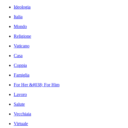
Ideologia
Italia
Mondo
Religione
Vaticano
Casa
Coppia
Famiglia
For Her &#038; For Him
Lavoro
Salute
Vecchiaia
Virtuale