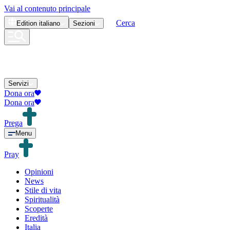
Vai al contenuto principale
Cerca
Edition
italiano
Sezioni
Servizi
Dona ora
Dona ora
Prega
Menu
Pray
Opinioni
News
Stile di vita
Spiritualità
Scoperte
Eredità
Italia