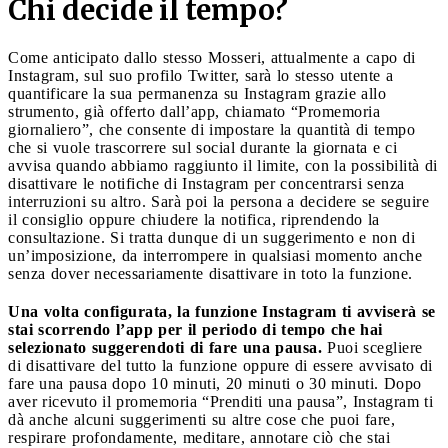
Chi decide il tempo?
Come anticipato dallo stesso Mosseri, attualmente a capo di
Instagram, sul suo profilo Twitter, sarà lo stesso utente a
quantificare la sua permanenza su Instagram grazie allo
strumento, già offerto dall’app, chiamato “Promemoria
giornaliero”, che consente di impostare la quantità di tempo
che si vuole trascorrere sul social durante la giornata e ci
avvisa quando abbiamo raggiunto il limite, con la possibilità di
disattivare le notifiche di Instagram per concentrarsi senza
interruzioni su altro. Sarà poi la persona a decidere se seguire
il consiglio oppure chiudere la notifica, riprendendo la
consultazione. Si tratta dunque di un suggerimento e non di
un’imposizione, da interrompere in qualsiasi momento anche
senza dover necessariamente disattivare in toto la funzione.
Una volta configurata, la funzione Instagram ti avviserà se
stai scorrendo l’app per il periodo di tempo che hai
selezionato suggerendoti di fare una pausa.
Puoi scegliere
di disattivare del tutto la funzione oppure di essere avvisato di
fare una pausa dopo 10 minuti, 20 minuti o 30 minuti. Dopo
aver ricevuto il promemoria “Prenditi una pausa”, Instagram ti
dà anche alcuni suggerimenti su altre cose che puoi fare,
respirare profondamente, meditare, annotare ciò che stai