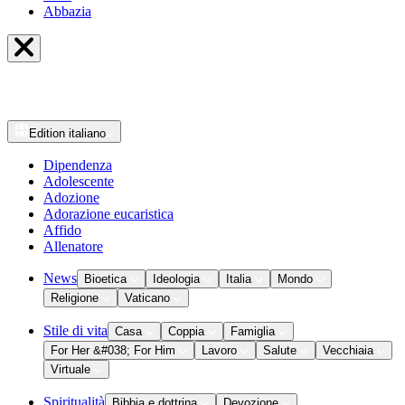
Abbazia
Edition
italiano
Dipendenza
Adolescente
Adozione
Adorazione eucaristica
Affido
Allenatore
News
Bioetica
Ideologia
Italia
Mondo
Religione
Vaticano
Stile di vita
Casa
Coppia
Famiglia
For Her &#038; For Him
Lavoro
Salute
Vecchiaia
Virtuale
Spiritualità
Bibbia e dottrina
Devozione