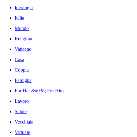
Ideologia
Italia
Mondo
Religione
Vaticano
Casa
Coppia
Famiglia
For Her &#038; For Him
Lavoro
Salute
Vecchiaia
Virtuale