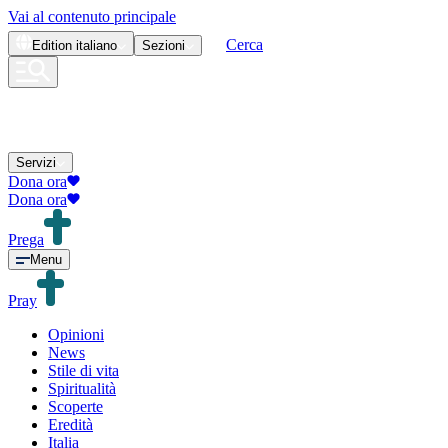
Vai al contenuto principale
Cerca
Edition
italiano
Sezioni
Servizi
Dona ora
Dona ora
Prega
Menu
Pray
Opinioni
News
Stile di vita
Spiritualità
Scoperte
Eredità
Italia