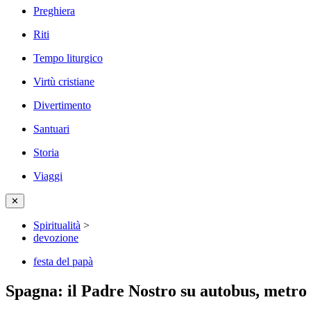
Preghiera
Riti
Tempo liturgico
Virtù cristiane
Divertimento
Santuari
Storia
Viaggi
✕
Spiritualità
>
devozione
festa del papà
Spagna: il Padre Nostro su autobus, metro 