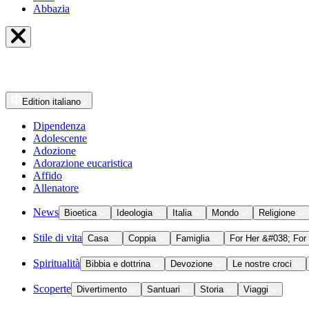
Abbazia
Edition
italiano
Dipendenza
Adolescente
Adozione
Adorazione eucaristica
Affido
Allenatore
News
Bioetica
Ideologia
Italia
Mondo
Religione
Stile di vita
Casa
Coppia
Famiglia
For Her &#038; For
Spiritualità
Bibbia e dottrina
Devozione
Le nostre croci
Scoperte
Divertimento
Santuari
Storia
Viaggi