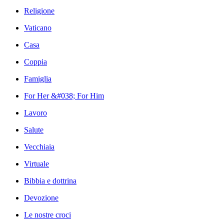
Religione
Vaticano
Casa
Coppia
Famiglia
For Her &#038; For Him
Lavoro
Salute
Vecchiaia
Virtuale
Bibbia e dottrina
Devozione
Le nostre croci