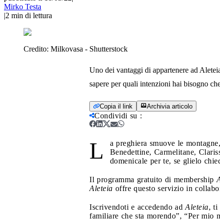
Mirko Testa
|
2
min di lettura
Credito:
Milkovasa - Shutterstock
Uno dei vantaggi di appartenere ad Aleteia
sapere per quali intenzioni hai bisogno che
Copia il link
Archivia articolo
Condividi su
:
L
a preghiera smuove le montagne, 
Benedettine, Carmelitane, Clariss
domenicale per te, se glielo chie
Il programma gratuito di membership
A
Aleteia
offre questo servizio in collab
Iscrivendoti e accedendo ad
Aleteia
, t
familiare che sta morendo”, “Per mio m