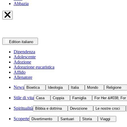
Abbazia
Edition
italiano
Dipendenza
Adolescente
Adozione
Adorazione eucaristica
Affido
Allenatore
News
Bioetica
Ideologia
Italia
Mondo
Religione
Stile di vita
Casa
Coppia
Famiglia
For Her &#038; For
Spiritualità
Bibbia e dottrina
Devozione
Le nostre croci
Scoperte
Divertimento
Santuari
Storia
Viaggi