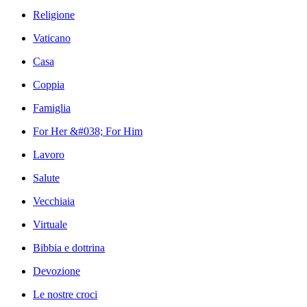
Religione
Vaticano
Casa
Coppia
Famiglia
For Her &#038; For Him
Lavoro
Salute
Vecchiaia
Virtuale
Bibbia e dottrina
Devozione
Le nostre croci