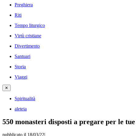
Preghiera
Riti
Tempo liturgico
Virtù cristiane
Divertimento
Santuari
Storia
Viaggi
✕
Spiritualità
aleteia
550 monasteri disposti a pregare per le tue
pubblicato il 18/03/22
|