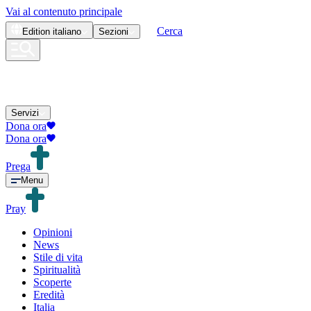
Vai al contenuto principale
Cerca
Edition
italiano
Sezioni
Servizi
Dona ora
Dona ora
Prega
Menu
Pray
Opinioni
News
Stile di vita
Spiritualità
Scoperte
Eredità
Italia