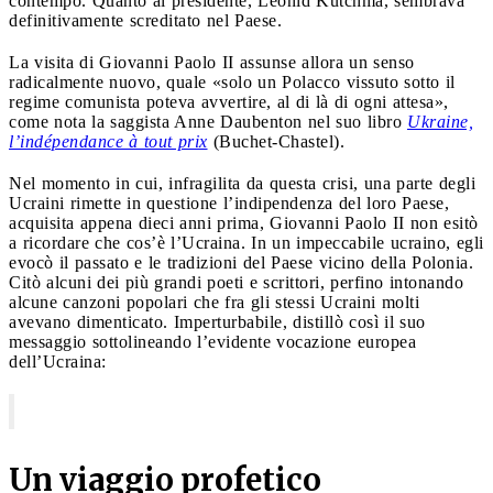
contempo. Quanto al presidente, Leonid Kutchma, sembrava
definitivamente screditato nel Paese.
La visita di Giovanni Paolo II assunse allora un senso
radicalmente nuovo, quale «solo un Polacco vissuto sotto il
regime comunista poteva avvertire, al di là di ogni attesa»,
come nota la saggista Anne Daubenton nel suo libro
Ukraine,
l’indépendance à tout prix
(Buchet-Chastel).
Nel momento in cui, infragilita da questa crisi, una parte degli
Ucraini rimette in questione l’indipendenza del loro Paese,
acquisita appena dieci anni prima, Giovanni Paolo II non esitò
a ricordare che cos’è l’Ucraina. In un impeccabile ucraino, egli
evocò il passato e le tradizioni del Paese vicino della Polonia.
Citò alcuni dei più grandi poeti e scrittori, perfino intonando
alcune canzoni popolari che fra gli stessi Ucraini molti
avevano dimenticato. Imperturbabile, distillò così il suo
messaggio sottolineando l’evidente vocazione europea
dell’Ucraina:
Un viaggio profetico