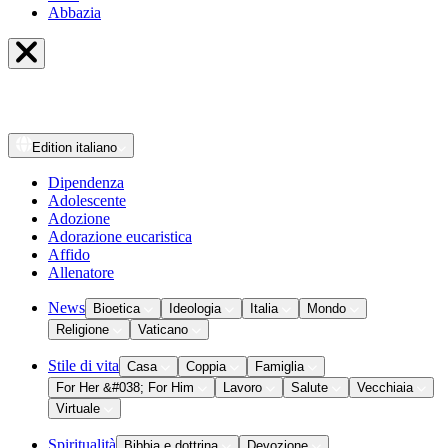
Abbazia
Edition
italiano
Dipendenza
Adolescente
Adozione
Adorazione eucaristica
Affido
Allenatore
News
Bioetica
Ideologia
Italia
Mondo
Religione
Vaticano
Stile di vita
Casa
Coppia
Famiglia
For Her &#038; For Him
Lavoro
Salute
Vecchiaia
Virtuale
Spiritualità
Bibbia e dottrina
Devozione