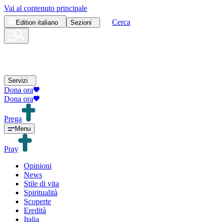
Vai al contenuto principale
Cerca
Edition
italiano
Sezioni
Servizi
Dona ora
Dona ora
Prega
Menu
Pray
Opinioni
News
Stile di vita
Spiritualità
Scoperte
Eredità
Italia