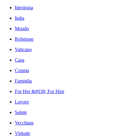
Ideologia
Italia
Mondo
Religione
Vaticano
Casa
Coppia
Famiglia
For Her &#038; For Him
Lavoro
Salute
Vecchiaia
Virtuale