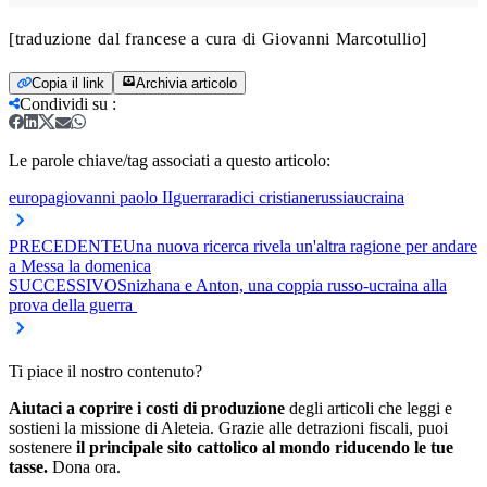
[traduzione dal francese a cura di Giovanni Marcotullio]
Copia il link
Archivia articolo
Condividi su
:
Le parole chiave/tag associati a questo articolo:
europa
giovanni paolo II
guerra
radici cristiane
russia
ucraina
PRECEDENTE
Una nuova ricerca rivela un'altra ragione per andare
a Messa la domenica
SUCCESSIVO
Snizhana e Anton, una coppia russo-ucraina alla
prova della guerra
Ti piace il nostro contenuto?
Aiutaci a coprire i costi di produzione
degli articoli che leggi e
sostieni la missione di Aleteia. Grazie alle detrazioni fiscali, puoi
sostenere
il principale sito cattolico al mondo riducendo le tue
tasse.
Dona ora.