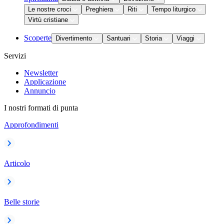
Le nostre croci
Preghiera
Riti
Tempo liturgico
Virtù cristiane
Scoperte
Divertimento
Santuari
Storia
Viaggi
Servizi
Newsletter
Applicazione
Annuncio
I nostri formati di punta
Approfondimenti
Articolo
Belle storie