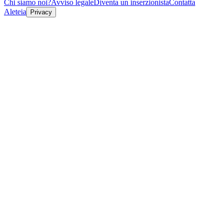
Chi siamo noi?
Avviso legale
Diventa un inserzionista
Contatta
Aleteia
Privacy