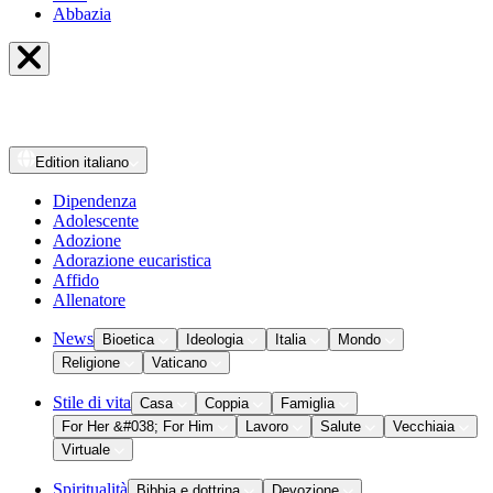
Abbazia
Edition
italiano
Dipendenza
Adolescente
Adozione
Adorazione eucaristica
Affido
Allenatore
News
Bioetica
Ideologia
Italia
Mondo
Religione
Vaticano
Stile di vita
Casa
Coppia
Famiglia
For Her &#038; For Him
Lavoro
Salute
Vecchiaia
Virtuale
Spiritualità
Bibbia e dottrina
Devozione