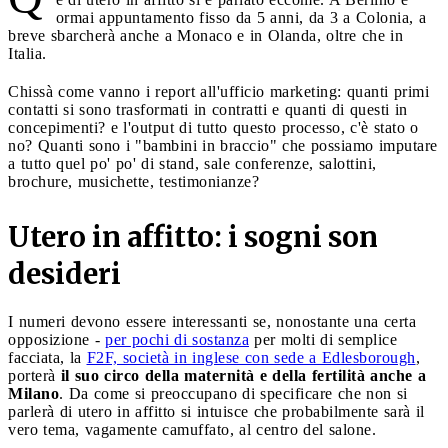
ormai appuntamento fisso da 5 anni, da 3 a Colonia, a
breve sbarcherà anche a Monaco e in Olanda, oltre che in
Italia.
Chissà come vanno i report all'ufficio marketing: quanti primi
contatti si sono trasformati in contratti e quanti di questi in
concepimenti? e l'output di tutto questo processo, c'è stato o
no? Quanti sono i "bambini in braccio" che possiamo imputare
a tutto quel po' po' di stand, sale conferenze, salottini,
brochure, musichette, testimonianze?
Utero in affitto: i sogni son
desideri
I numeri devono essere interessanti se, nonostante una certa
opposizione -
per pochi di sostanza
per molti di semplice
facciata, la
F2F, società in inglese con sede a Edlesborough
,
porterà
il suo circo della maternità e della fertilità anche a
Milano
. Da come si preoccupano di specificare che non si
parlerà di utero in affitto si intuisce che probabilmente sarà il
vero tema, vagamente camuffato, al centro del salone.