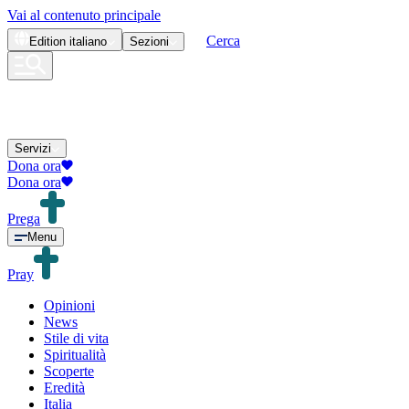
Vai al contenuto principale
Cerca
Edition
italiano
Sezioni
Servizi
Dona ora
Dona ora
Prega
Menu
Pray
Opinioni
News
Stile di vita
Spiritualità
Scoperte
Eredità
Italia