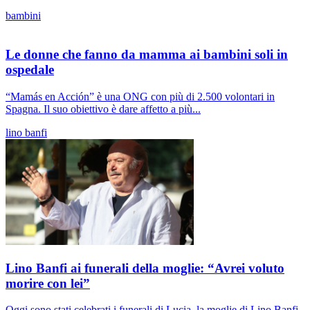
bambini
Le donne che fanno da mamma ai bambini soli in
ospedale
“Mamás en Acción” è una ONG con più di 2.500 volontari in
Spagna. Il suo obiettivo è dare affetto a più...
lino banfi
Lino Banfi ai funerali della moglie: “Avrei voluto
morire con lei”
Oggi sono stati celebrati i funerali di Lucia, la moglie di Lino Banfi,