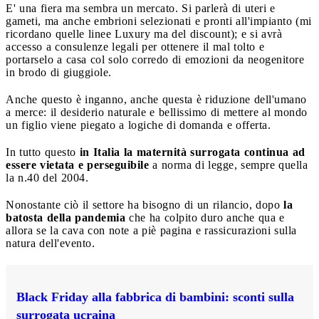
E' una fiera ma sembra un mercato. Si parlerà di uteri e
gameti, ma anche embrioni selezionati e pronti all'impianto (mi
ricordano quelle linee Luxury ma del discount); e si avrà
accesso a consulenze legali per ottenere il mal tolto e
portarselo a casa col solo corredo di emozioni da neogenitore
in brodo di giuggiole.
Anche questo è inganno, anche questa è riduzione dell'umano
a merce: il desiderio naturale e bellissimo di mettere al mondo
un figlio viene piegato a logiche di domanda e offerta.
In tutto questo
in Italia la maternità surrogata continua ad
essere vietata e perseguibile
a norma di legge, sempre quella
la n.40 del 2004.
Nonostante ciò il settore ha bisogno di un rilancio, dopo
la
batosta della pandemia
che ha colpito duro anche qua e
allora se la cava con note a piè pagina e rassicurazioni sulla
natura dell'evento.
Black Friday alla fabbrica di bambini: sconti sulla
surrogata ucraina