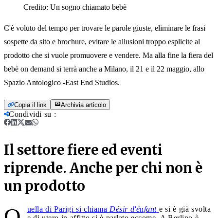
Credito:
Un sogno chiamato bebè
C'è voluto del tempo per trovare le parole giuste, eliminare le frasi
sospette da sito e brochure, evitare le allusioni troppo esplicite al
prodotto che si vuole promuovere e vendere. Ma alla fine la fiera del
bebè on demand si terrà anche a Milano, il 21 e il 22 maggio, allo
Spazio Antologico -East End Studios.
Copia il link
Archivia articolo
Condividi su
:
Il settore fiere ed eventi
riprende. Anche per chi non è
un prodotto
Q
uella di Parigi si chiama
Désir d'é
n
fant
e si è già svolta
e di utero in affitto si è parlato eccome. A Berlino è