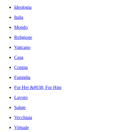
Ideologia
Italia
Mondo
Religione
Vaticano
Casa
Coppia
Famiglia
For Her &#038; For Him
Lavoro
Salute
Vecchiaia
Virtuale