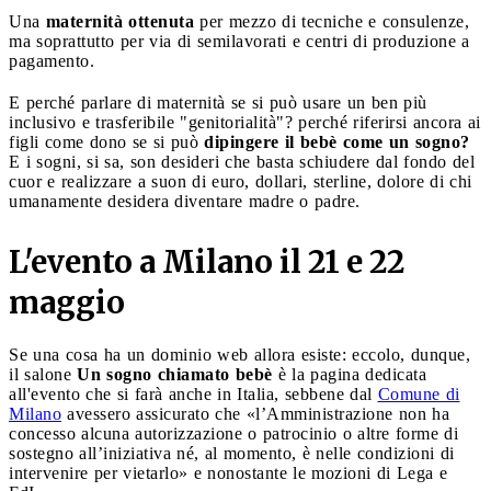
Una
maternità ottenuta
per mezzo di tecniche e consulenze,
ma soprattutto per via di semilavorati e centri di produzione a
pagamento.
E perché parlare di maternità se si può usare un ben più
inclusivo e trasferibile "genitorialità"? perché riferirsi ancora ai
figli come dono se si può
dipingere il bebè come un sogno?
E i sogni, si sa, son desideri che basta schiudere dal fondo del
cuor e realizzare a suon di euro, dollari, sterline, dolore di chi
umanamente desidera diventare madre o padre.
L'evento a Milano il 21 e 22
maggio
Se una cosa ha un dominio web allora esiste: eccolo, dunque,
il salone
Un sogno chiamato bebè
è la pagina dedicata
all'evento che si farà anche in Italia, sebbene dal
Comune di
Milano
avessero assicurato che «l’Amministrazione non ha
concesso alcuna autorizzazione o patrocinio o altre forme di
sostegno all’iniziativa né, al momento, è nelle condizioni di
intervenire per vietarlo» e nonostante le mozioni di Lega e