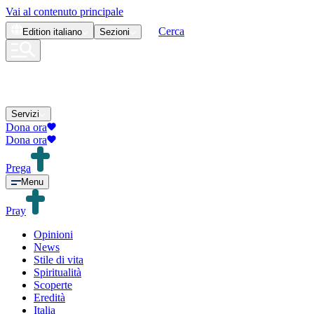
Vai al contenuto principale
Cerca
Edition
italiano
Sezioni
Servizi
Dona ora
Dona ora
Prega
Menu
Pray
Opinioni
News
Stile di vita
Spiritualità
Scoperte
Eredità
Italia