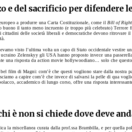
zo e del sacrificio per difendere le
e europeo a produrre una Carta Costituzionale, come il
Bill of Right
 buono il tanto meno incruento (e troppo più celebrato) Terrore fra
 cittadini delle società liberali e democratiche devono ritrovare il 
ltà.
vamo visto l’ultima volta un capo di Stato occidentale vestire un
 ucraino Zelenskyy gli USA hanno proposto invece una passerella 
nte una risposta da action movie hollywoodiano… solo che quest
bel film di Magni: com’è che questi vogliono stare dalla nostra pa
ciamo a capire com’è che invece di salvarsi la pelle di qua vogli
polacco, accademico di lungo corso, offre una risposta interessant
hi è non si chiede dove deve and
dica la miscellanea curata dalla prof.ssa Brambilla, e per quella pol