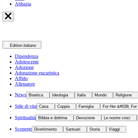
Abbazia
Edition
italiano
Dipendenza
Adolescente
Adozione
Adorazione eucaristica
Affido
Allenatore
News
Bioetica
Ideologia
Italia
Mondo
Religione
Stile di vita
Casa
Coppia
Famiglia
For Her &#038; For
Spiritualità
Bibbia e dottrina
Devozione
Le nostre croci
Scoperte
Divertimento
Santuari
Storia
Viaggi