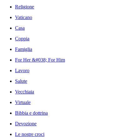
Religione
Vaticano
Casa
Coppia
Famiglia
For Her &#038; For Him
Lavoro
Salute
Vecchiaia
Virtuale
Bibbia e dottrina
Devozione
Le nostre croci