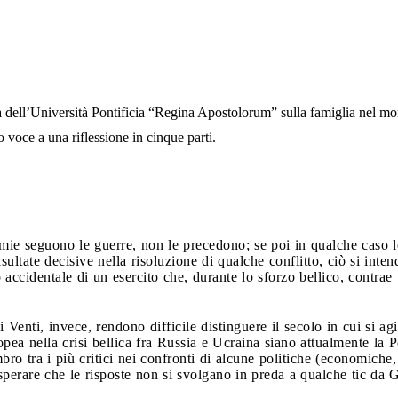
a dell’Università Pontificia “Regina Apostolorum” sulla famiglia nel mo
o voce a una riflessione in cinque parti.
ie seguono le guerre, non le precedono; se poi in qualche caso 
isultate decisive nella risoluzione di qualche conflitto, ciò si int
o accidentale di un esercito che, durante lo sforzo bellico, contra
i Venti, invece, rendono difficile distinguere il secolo in cui si a
pea nella crisi bellica fra Russia e Ucraina siano attualmente la 
tra i più critici nei confronti di alcune politiche (economiche, s
 sperare che le risposte non si svolgano in preda a qualche tic d