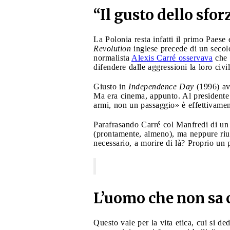
“Il gusto dello sfor
La Polonia resta infatti il primo Paes
Revolution
inglese precede di un secolo
normalista
Alexis Carré osservava
che i
difendere dalle aggressioni la loro civi
Giusto in
Independence Day
(1996) ave
Ma era cinema, appunto. Al presidente
armi, non un passaggio» è effettivame
Parafrasando Carré col Manfredi di un 
(prontamente, almeno), ma neppure rius
necessario, a morire di là? Proprio un 
L’uomo che non sa c
Questo vale per la vita etica, cui si de