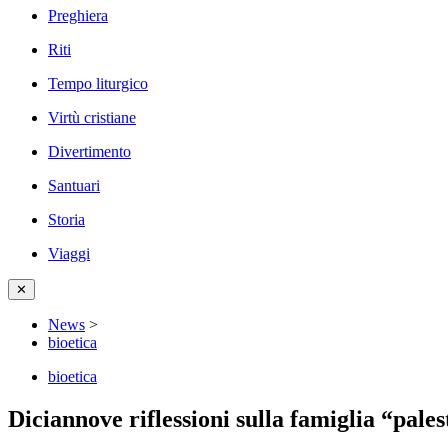
Preghiera
Riti
Tempo liturgico
Virtù cristiane
Divertimento
Santuari
Storia
Viaggi
✕
News
>
bioetica
bioetica
Diciannove riflessioni sulla famiglia “pal