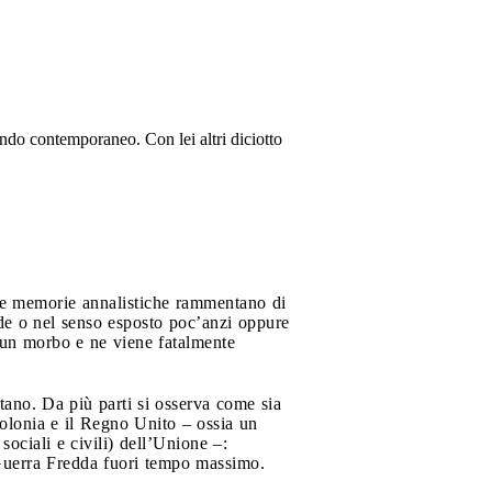
ndo contemporaneo. Con lei altri diciotto
le memorie annalistiche rammentano di
ende o nel senso esposto poc’anzi oppure
e un morbo e ne viene fatalmente
gitano. Da più parti si osserva come sia
Polonia e il Regno Unito – ossia un
ociali e civili) dell’Unione –:
a Guerra Fredda fuori tempo massimo.