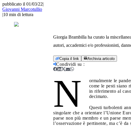
pubblicato il 01/03/22
|
Giovanni Marcotullio
|
10
min di lettura
Giorgia Brambilla ha curato la miscellane
autori, accademici e/o professionisti, dann
Copia il link
Archivia articolo
Condividi su
:
N
ormalmente le pandem
come le pesti siano r
in riferimento al cas
decimato.
Questi turbolenti ann
singolare che a orientare l’Unione Euro
paese non più membro e un paese membro 
l’osservazione è pertinente, ma c’è da