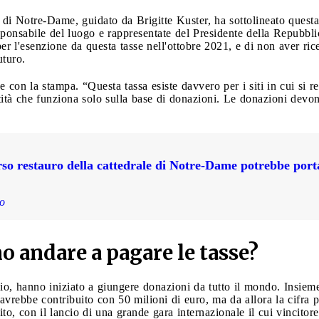
o di Notre-Dame, guidato da Brigitte Kuster, ha sottolineato questa 
ponsabile del luogo e rappresentate del Presidente della Repubblic
per l'esenzione da questa tasse nell'ottobre 2021, e di non aver ric
uturo.
con la stampa. “Questa tassa esiste davvero per i siti in cui si re
 che funziona solo sulla base di donazioni. Le donazioni devono 
rso restauro della cattedrale di Notre-Dame potrebbe port
lo
 andare a pagare le tasse?
, hanno iniziato a giungere donazioni da tutto il mondo. Insieme 
rebbe contribuito con 50 milioni di euro, ma da allora la cifra p
to, con il lancio di una grande gara internazionale il cui vincitore 