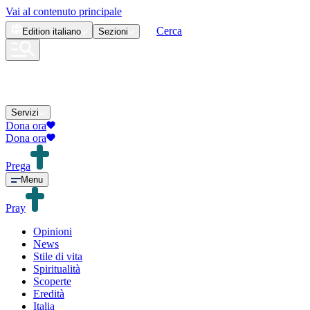
Vai al contenuto principale
Cerca
Edition
italiano
Sezioni
Servizi
Dona ora
Dona ora
Prega
Menu
Pray
Opinioni
News
Stile di vita
Spiritualità
Scoperte
Eredità
Italia