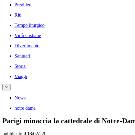
Preghiera
Riti
Tempo liturgico
Virtù cristiane
Divertimento
Santuari
Storia
Viaggi
✕
News
notre dame
Parigi minaccia la cattedrale di Notre-Dam
pubblicato il 18/02/22
|