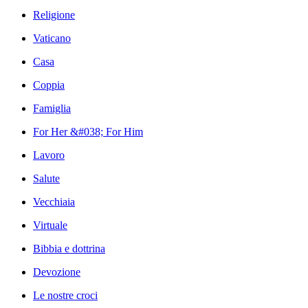
Religione
Vaticano
Casa
Coppia
Famiglia
For Her &#038; For Him
Lavoro
Salute
Vecchiaia
Virtuale
Bibbia e dottrina
Devozione
Le nostre croci