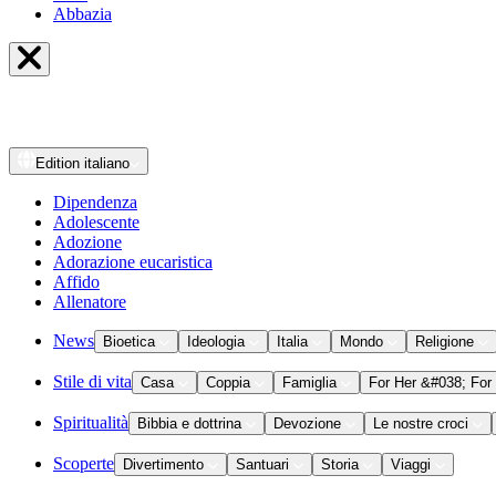
Abbazia
Edition
italiano
Dipendenza
Adolescente
Adozione
Adorazione eucaristica
Affido
Allenatore
News
Bioetica
Ideologia
Italia
Mondo
Religione
Stile di vita
Casa
Coppia
Famiglia
For Her &#038; For
Spiritualità
Bibbia e dottrina
Devozione
Le nostre croci
Scoperte
Divertimento
Santuari
Storia
Viaggi