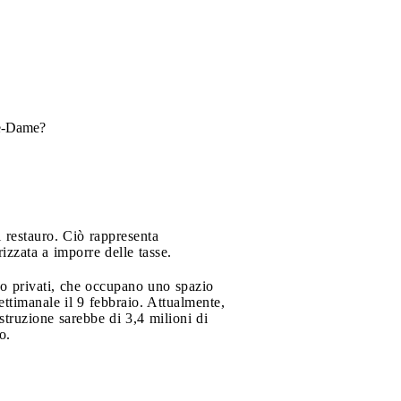
tre-Dame?
i restauro. Ciò rappresenta
rizzata a imporre delle tasse.
ci o privati, che occupano uno spazio
ttimanale il 9 febbraio. Attualmente,
ostruzione sarebbe di 3,4 milioni di
o.