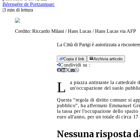
Bérengère de Portzamparc
|
3
min di lettura
Credito:
Riccardo Milani / Hans Lucas / Hans Lucas via AFP
La Città di Parigi è autorizzata a riscuote
Copia il link
Archivia articolo
Condividi su
:
L
a piazza antistante la cattedrale
un'occupazione del suolo pubblico,
Questa “regola di diritto comune si appl
pubblico”, ha affermato Emmanuel Grégo
la tassa per l'occupazione dello spazio 
euro all'anno, per un totale di circa 17
Nessuna risposta da