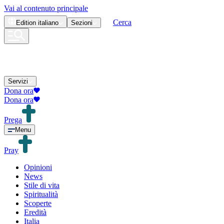
Vai al contenuto principale
Cerca
Edition
italiano
Sezioni
Servizi
Dona ora
Dona ora
Prega
Menu
Pray
Opinioni
News
Stile di vita
Spiritualità
Scoperte
Eredità
Italia