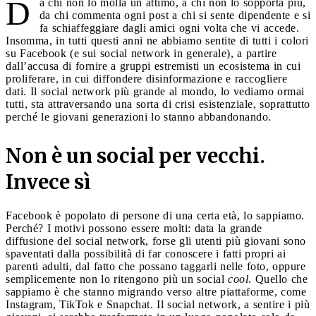
D
a chi non lo molla un attimo, a chi non lo sopporta più,
da chi commenta ogni post a chi si sente dipendente e si
fa schiaffeggiare dagli amici ogni volta che vi accede.
Insomma, in tutti questi anni ne abbiamo sentite di tutti i colori
su Facebook (e sui social network in generale), a partire
dall’accusa di fornire a gruppi estremisti un ecosistema in cui
proliferare, in cui diffondere disinformazione e raccogliere
dati. Il social network più grande al mondo, lo vediamo ormai
tutti, sta attraversando una sorta di crisi esistenziale, soprattutto
perché le giovani generazioni lo stanno abbandonando.
Non è un social per vecchi.
Invece sì
Facebook è popolato di persone di una certa età, lo sappiamo.
Perché? I motivi possono essere molti: data la grande
diffusione del social network, forse gli utenti più giovani sono
spaventati dalla possibilità di far conoscere i fatti propri ai
parenti adulti, dal fatto che possano taggarli nelle foto, oppure
semplicemente non lo ritengono più un social
cool
. Quello che
sappiamo è che stanno migrando verso altre piattaforme, come
Instagram, TikTok e Snapchat. Il social network, a sentire i più