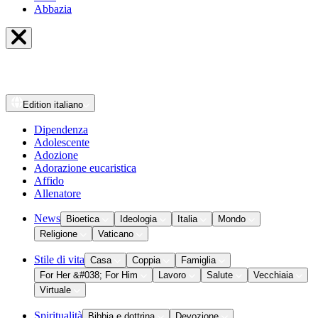
Abbazia
Edition
italiano
Dipendenza
Adolescente
Adozione
Adorazione eucaristica
Affido
Allenatore
News
Bioetica
Ideologia
Italia
Mondo
Religione
Vaticano
Stile di vita
Casa
Coppia
Famiglia
For Her &#038; For Him
Lavoro
Salute
Vecchiaia
Virtuale
Spiritualità
Bibbia e dottrina
Devozione