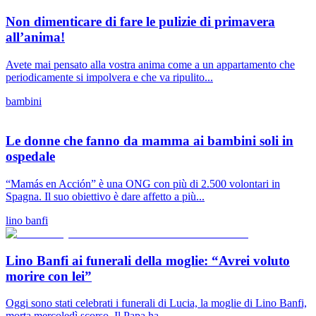
Non dimenticare di fare le pulizie di primavera
all’anima!
Avete mai pensato alla vostra anima come a un appartamento che
periodicamente si impolvera e che va ripulito...
bambini
Le donne che fanno da mamma ai bambini soli in
ospedale
“Mamás en Acción” è una ONG con più di 2.500 volontari in
Spagna. Il suo obiettivo è dare affetto a più...
lino banfi
Lino Banfi ai funerali della moglie: “Avrei voluto
morire con lei”
Oggi sono stati celebrati i funerali di Lucia, la moglie di Lino Banfi,
morta mercoledì scorso. Il Papa ha...