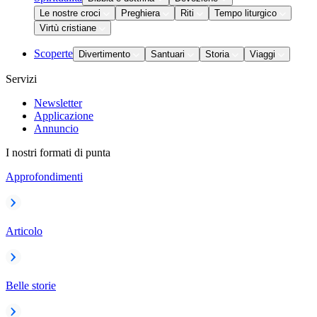
Le nostre croci
Preghiera
Riti
Tempo liturgico
Virtù cristiane
Scoperte
Divertimento
Santuari
Storia
Viaggi
Servizi
Newsletter
Applicazione
Annuncio
I nostri formati di punta
Approfondimenti
Articolo
Belle storie