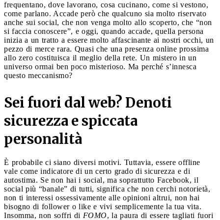
frequentano, dove lavorano, cosa cucinano, come si vestono,
come parlano. Accade però che qualcuno sia molto riservato
anche sui social, che non venga molto allo scoperto, che “non
si faccia conoscere”, e oggi, quando accade, quella persona
inizia a un tratto a essere molto affascinante ai nostri occhi, un
pezzo di merce rara. Quasi che una presenza online prossima
allo zero costituisca il meglio della rete. Un mistero in un
universo ormai ben poco misterioso. Ma perché s’innesca
questo meccanismo?
Sei fuori dal web?
Denoti
sicurezza e spiccata
personalità
È probabile ci siano diversi motivi. Tuttavia, essere offline
vale come indicatore di un certo grado di sicurezza e di
autostima. Se non hai i social, ma soprattutto Facebook, il
social più “banale” di tutti, significa che non cerchi notorietà,
non ti interessi ossessivamente alle opinioni altrui, non hai
bisogno di follower o like e vivi semplicemente la tua vita.
Insomma, non soffri di
FOMO
, la paura di essere tagliati fuori