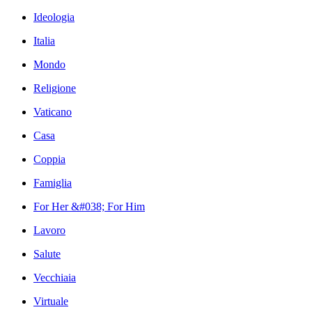
Ideologia
Italia
Mondo
Religione
Vaticano
Casa
Coppia
Famiglia
For Her &#038; For Him
Lavoro
Salute
Vecchiaia
Virtuale