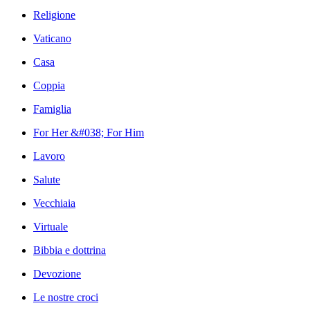
Religione
Vaticano
Casa
Coppia
Famiglia
For Her &#038; For Him
Lavoro
Salute
Vecchiaia
Virtuale
Bibbia e dottrina
Devozione
Le nostre croci