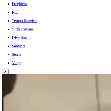
Preghiera
Riti
Tempo liturgico
Virtù cristiane
Divertimento
Santuari
Storia
Viaggi
✕