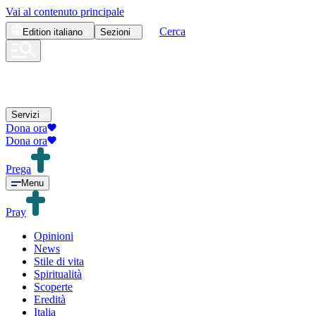
Vai al contenuto principale
Cerca
Edition
italiano
Sezioni
Servizi
Dona ora
Dona ora
Prega
Menu
Pray
Opinioni
News
Stile di vita
Spiritualità
Scoperte
Eredità
Italia