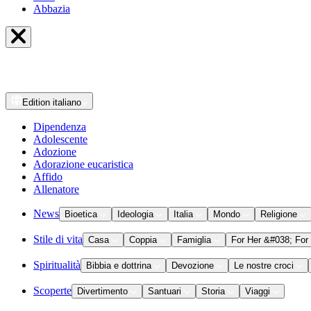
Abbazia
Edition
italiano
Dipendenza
Adolescente
Adozione
Adorazione eucaristica
Affido
Allenatore
News
Bioetica
Ideologia
Italia
Mondo
Religione
Stile di vita
Casa
Coppia
Famiglia
For Her &#038; For
Spiritualità
Bibbia e dottrina
Devozione
Le nostre croci
Scoperte
Divertimento
Santuari
Storia
Viaggi