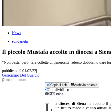
News
solidarieta
Il piccolo Mustafà accolto in diocesi a Sien
“Non basta, però, fare collette di generosità: adesso dobbiamo dare lor
pubblicato il 01/02/22
|
Gelsomino Del Guercio
|
2
min di lettura
Copia il link
Archivia articolo
Condividi su
:
L
a
diocesi di Siena
ha accolto il 
un futuro roseo e vanno aiutati 