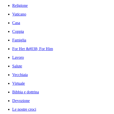
Religione
Vaticano
Casa
Coppia
Famiglia
For Her &#038; For Him
Lavoro
Salute
Vecchiaia
Virtuale
Bibbia e dottrina
Devozione
Le nostre croci