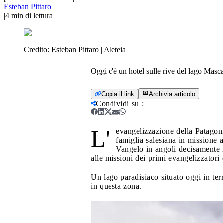
Esteban Pittaro
|
4
min di lettura
Credito:
Esteban Pittaro | Aleteia
Oggi c'è un hotel sulle rive del lago Masca
Copia il link
Archivia articolo
Condividi su
:
L'
evangelizzazione della Patagoni
famiglia salesiana in missione a
Vangelo in angoli decisamente i
alle missioni dei primi evangelizzatori 
Un lago paradisiaco situato oggi in ter
in questa zona.