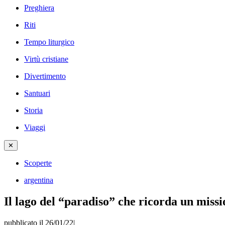
Preghiera
Riti
Tempo liturgico
Virtù cristiane
Divertimento
Santuari
Storia
Viaggi
✕
Scoperte
argentina
Il lago del “paradiso” che ricorda un miss
pubblicato il 26/01/22
|