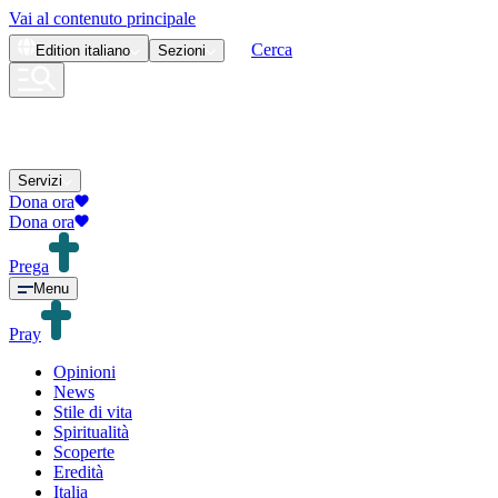
Vai al contenuto principale
Cerca
Edition
italiano
Sezioni
Servizi
Dona ora
Dona ora
Prega
Menu
Pray
Opinioni
News
Stile di vita
Spiritualità
Scoperte
Eredità
Italia