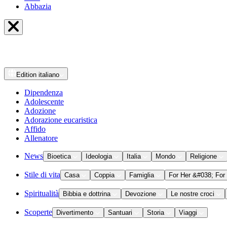
Abbazia
Edition
italiano
Dipendenza
Adolescente
Adozione
Adorazione eucaristica
Affido
Allenatore
News
Bioetica
Ideologia
Italia
Mondo
Religione
Stile di vita
Casa
Coppia
Famiglia
For Her &#038; For
Spiritualità
Bibbia e dottrina
Devozione
Le nostre croci
Scoperte
Divertimento
Santuari
Storia
Viaggi