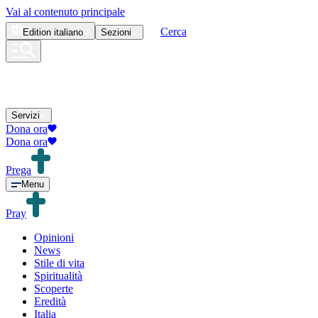
Vai al contenuto principale
Cerca
Edition
italiano
Sezioni
Servizi
Dona ora
Dona ora
Prega
Menu
Pray
Opinioni
News
Stile di vita
Spiritualità
Scoperte
Eredità
Italia