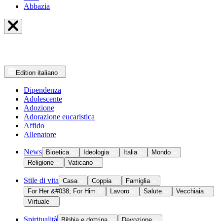
Abbazia
Edition
italiano
Dipendenza
Adolescente
Adozione
Adorazione eucaristica
Affido
Allenatore
News
Bioetica
Ideologia
Italia
Mondo
Religione
Vaticano
Stile di vita
Casa
Coppia
Famiglia
For Her &#038; For Him
Lavoro
Salute
Vecchiaia
Virtuale
Spiritualità
Bibbia e dottrina
Devozione