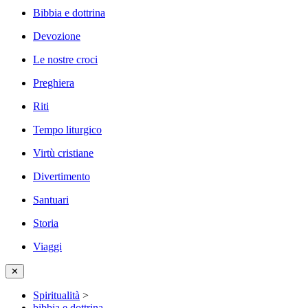
Bibbia e dottrina
Devozione
Le nostre croci
Preghiera
Riti
Tempo liturgico
Virtù cristiane
Divertimento
Santuari
Storia
Viaggi
✕
Spiritualità
>
bibbia e dottrina