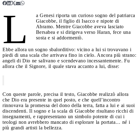
L
a Genesi riporta un curioso sogno del patriarca
Giacobbe, il figlio di Isacco e nipote di
Abramo. Mentre Giacobbe aveva lasciato
Bersabea e si dirigeva verso Haran, fece una
sosta e si addormentò.
Ebbe allora un sogno sbalorditivo: vicino a lui si trovavano i
piedi di una scala che arrivava fino in cielo. Ancora più strano:
angeli di Dio ne salivano e scendevano incessantemente. Fu
allora che il Signore, il quale stava accanto a lui, disse:
Con queste parole, precisa il testo, Giacobbe realizzò allora
che Dio era presente in quel posto, e che quell’incontro
rinnovava la promessa del dono della terra, fatta a lui e ai suoi
discendenti. Il sogno e la scala di Giacobbe risultano ricchi di
insegnamenti, e rappresentano un simbolo potente di cui i
teologi non avrebbero mancato di esplorare la portata… né i
più grandi artisti la bellezza.