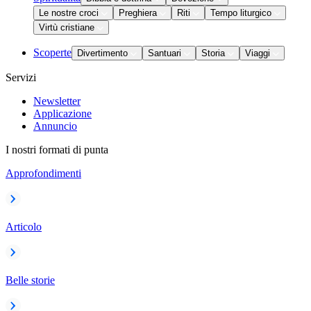
Le nostre croci
Preghiera
Riti
Tempo liturgico
Virtù cristiane
Scoperte
Divertimento
Santuari
Storia
Viaggi
Servizi
Newsletter
Applicazione
Annuncio
I nostri formati di punta
Approfondimenti
Articolo
Belle storie