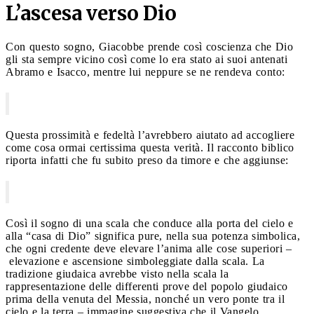
L’ascesa verso Dio
Con questo sogno, Giacobbe prende così coscienza che Dio
gli sta sempre vicino così come lo era stato ai suoi antenati
Abramo e Isacco, mentre lui neppure se ne rendeva conto:
Questa prossimità e fedeltà l’avrebbero aiutato ad accogliere
come cosa ormai certissima questa verità. Il racconto biblico
riporta infatti che fu subito preso da timore e che aggiunse:
Così il sogno di una scala che conduce alla porta del cielo e
alla “casa di Dio” significa pure, nella sua potenza simbolica,
che ogni credente deve elevare l’anima alle cose superiori –
elevazione e ascensione simboleggiate dalla scala. La
tradizione giudaica avrebbe visto nella scala la
rappresentazione delle differenti prove del popolo giudaico
prima della venuta del Messia, nonché un vero ponte tra il
cielo e la terra – immagine suggestiva che il Vangelo