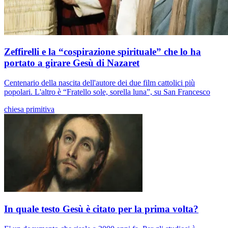
Zeffirelli e la “cospirazione spirituale” che lo ha
portato a girare Gesù di Nazaret
Centenario della nascita dell'autore dei due film cattolici più
popolari. L'altro è “Fratello sole, sorella luna”, su San Francesco
chiesa primitiva
In quale testo Gesù è citato per la prima volta?