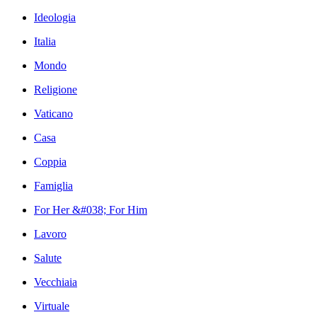
Ideologia
Italia
Mondo
Religione
Vaticano
Casa
Coppia
Famiglia
For Her &#038; For Him
Lavoro
Salute
Vecchiaia
Virtuale