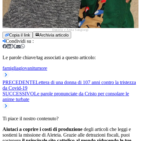
Daniela e Anna Sangiorgi
Copia il link
Archivia articolo
Condividi su
:
Le parole chiave/tag associati a questo articolo:
famiglia
giovani
tumore
PRECEDENTE
Lettera di una donna di 107 anni contro la tristezza
da Covid-19
SUCCESSIVO
Le parole pronunciate da Cristo per consolare le
anime turbate
Ti piace il nostro contenuto?
Aiutaci a coprire i costi di produzione
degli articoli che leggi e
sostieni la missione di Aleteia. Grazie alle detrazioni fiscali, puoi
sostenere
il principale sito cattolico al mondo riducendo le tue