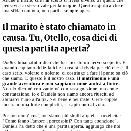
Anche il marito che hai scelto si rivela diverso da quello che
pensavi. Lo stesso vale per la moglie. Questo significa che è
una sfida continua, una partita sempre aperta.
Il marito è stato chiamato in
causa. Tu, Otello, cosa dici di
questa partita aperta?
Otello
: Innanzitutto dico che hai toccato un nervo scoperto. E
quando capitano delle fatiche la realtà si rivela per ciò che è. Il
caso serio, volente o nolente, ci costringe a fare il punto su ciò
che siamo. E questo è il nostro caso.
Il matrimonio è una
grande avventura e non sappiamo come andrà a finire.
Non lo dico né con vanto né con rassegnazione, ma come
constatazione, io e Daniela non siamo ancora riusciti ad
abituarci l'uno all'altra. Nel bene e nel male. Certe coppie
mostrano una forte complicità, si capiscono al volo.
Per noi non è così, noi siamo più simili a quella barzelletta:
"Come fanno l'amore i porcospini? Con tanta attenzione".
Daniela ha detto che è una partita aperta, aggiungo che noi