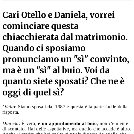
Cari Otello e Daniela, vorrei
cominciare questa
chiacchierata dal matrimonio.
Quando ci sposiamo
pronunciamo un "sì" convinto,
ma è un "sì" al buio. Voi da
quanto siete sposati? Che ne è
oggi di quel sì?
Otello
: Siamo sposati dal 1987 e questa è la parte facile della
risposta.
Daniela
: È vero,
è un appuntamento al buio
, non c'è niente
di scontato. Hai delle aspettative, ma quello che accade è altro.