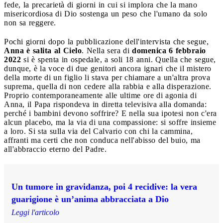
fede, la precarietà di giorni in cui si implora che la mano
misericordiosa di Dio sostenga un peso che l'umano da solo
non sa reggere.
Pochi giorni dopo la pubblicazione dell'intervista che segue,
Anna è salita al Cielo
. Nella sera di
domenica 6 febbraio
2022
si è spenta in ospedale, a soli 18 anni. Quella che segue,
dunque, è la voce di due genitori ancora ignari che il mistero
della morte di un figlio li stava per chiamare a un'altra prova
suprema, quella di non cedere alla rabbia e alla disperazione.
Proprio contemporaneamente alle ultime ore di agonia di
Anna, il Papa rispondeva in diretta televisiva alla domanda:
perché i bambini devono soffrire? E nella sua ipotesi non c'era
alcun placebo, ma la via di una compassione: si soffre insieme
a loro. Si sta sulla via del Calvario con chi la cammina,
affranti ma certi che non conduca nell'abisso del buio, ma
all'abbraccio eterno del Padre.
Un tumore in gravidanza, poi 4 recidive: la vera
guarigione è un’anima abbracciata a Dio
Leggi l'articolo