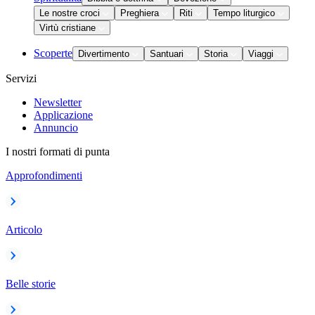
Le nostre croci
Preghiera
Riti
Tempo liturgico
Virtù cristiane
Scoperte
Divertimento
Santuari
Storia
Viaggi
Servizi
Newsletter
Applicazione
Annuncio
I nostri formati di punta
Approfondimenti
Articolo
Belle storie