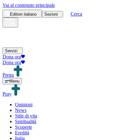
Vai al contenuto principale
Cerca
Edition
italiano
Sezioni
Servizi
Dona ora
Dona ora
Prega
Menu
Pray
Opinioni
News
Stile di vita
Spiritualità
Scoperte
Eredità
Italia