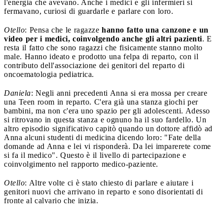
l'energia che avevano. Anche i medici e gli infermieri si
fermavano, curiosi di guardarle e parlare con loro.
Otello
: Pensa che le ragazze
hanno fatto una canzone e un
video per i medici, coinvolgendo anche gli altri pazienti
. E
resta il fatto che sono ragazzi che fisicamente stanno molto
male. Hanno ideato e prodotto una felpa di reparto, con il
contributo dell'associazione dei genitori del reparto di
oncoematologia pediatrica.
Daniela
: Negli anni precedenti Anna si era mossa per creare
una Teen room in reparto. C'era già una stanza giochi per
bambini, ma non c'era uno spazio per gli adolescenti. Adesso
si ritrovano in questa stanza e ognuno ha il suo fardello. Un
altro episodio significativo capitò quando un dottore affidò ad
Anna alcuni studenti di medicina dicendo loro: "Fate della
domande ad Anna e lei vi risponderà. Da lei imparerete come
si fa il medico". Questo è il livello di partecipazione e
coinvolgimento nel rapporto medico-paziente.
Otello
: Altre volte ci è stato chiesto di parlare e aiutare i
genitori nuovi che arrivano in reparto e sono disorientati di
fronte al calvario che inizia.