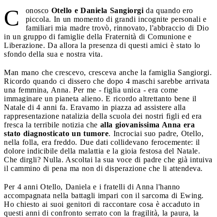
C
onosco
Otello e Daniela Sangiorgi
da quando ero
piccola. In un momento di grandi incognite personali e
familiari mia madre trovò, rinnovato, l'abbraccio di Dio
in un gruppo di famiglie della Fraternità di Comunione e
Liberazione. Da allora la presenza di questi amici è stato lo
sfondo della sua e nostra vita.
Man mano che crescevo, cresceva anche la famiglia Sangiorgi.
Ricordo quando ci dissero che dopo 4 maschi sarebbe arrivata
una femmina, Anna. Per me - figlia unica - era come
immaginare un pianeta alieno. E ricordo altrettanto bene il
Natale di 4 anni fa. Eravamo in piazza ad assistere alla
rappresentazione natalizia della scuola dei nostri figli ed era
fresca la terribile notizia che
alla giovanissima Anna era
stato diagnosticato un tumore
. Incrociai suo padre, Otello,
nella folla, era freddo. Due dati collidevano ferocemente: il
dolore indicibile della malattia e la gioia festosa del Natale.
Che dirgli? Nulla. Ascoltai la sua voce di padre che già intuiva
il cammino di pena ma non di disperazione che li attendeva.
Per 4 anni Otello, Daniela e i fratelli di Anna l'hanno
accompagnata nella battagli impari con il sarcoma di Ewing.
Ho chiesto ai suoi genitori di raccontare cosa è accaduto in
questi anni di confronto serrato con la fragilità, la paura, la