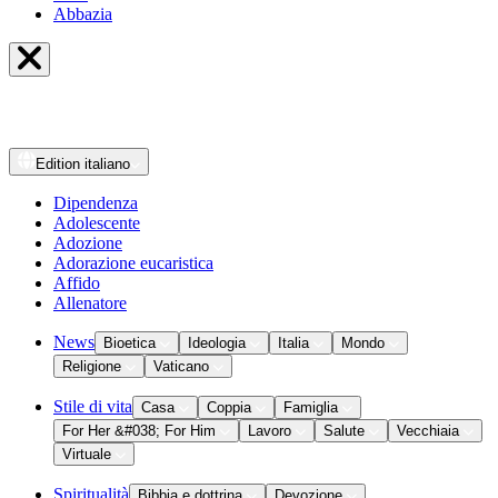
Abbazia
Edition
italiano
Dipendenza
Adolescente
Adozione
Adorazione eucaristica
Affido
Allenatore
News
Bioetica
Ideologia
Italia
Mondo
Religione
Vaticano
Stile di vita
Casa
Coppia
Famiglia
For Her &#038; For Him
Lavoro
Salute
Vecchiaia
Virtuale
Spiritualità
Bibbia e dottrina
Devozione