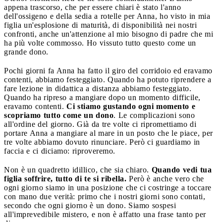
appena trascorso, che per essere chiari è stato l'anno
dell'ossigeno e della sedia a rotelle per Anna, ho visto in mia
figlia un'esplosione di maturità, di disponibilità nei nostri
confronti, anche un'attenzione al mio bisogno di padre che mi
ha più volte commosso. Ho vissuto tutto questo come un
grande dono.
Pochi giorni fa Anna ha fatto il giro del corridoio ed eravamo
contenti, abbiamo festeggiato. Quando ha potuto riprendere a
fare lezione in didattica a distanza abbiamo festeggiato.
Quando ha ripreso a mangiare dopo un momento difficile,
eravamo contenti.
Ci stiamo gustando ogni momento e
scopriamo tutto come un dono
. Le complicazioni sono
all'ordine del giorno. Già da tre volte ci ripromettiamo di
portare Anna a mangiare al mare in un posto che le piace, per
tre volte abbiamo dovuto rinunciare. Però ci guardiamo in
faccia e ci diciamo: riproveremo.
Non è un quadretto idillico, che sia chiaro.
Quando vedi tua
figlia soffrire, tutto di te si ribella.
Però è anche vero che
ogni giorno siamo in una posizione che ci costringe a toccare
con mano due verità: primo che i nostri giorni sono contati,
secondo che ogni giorno è un dono. Siamo sospesi
all'imprevedibile mistero, e non è affatto una frase tanto per