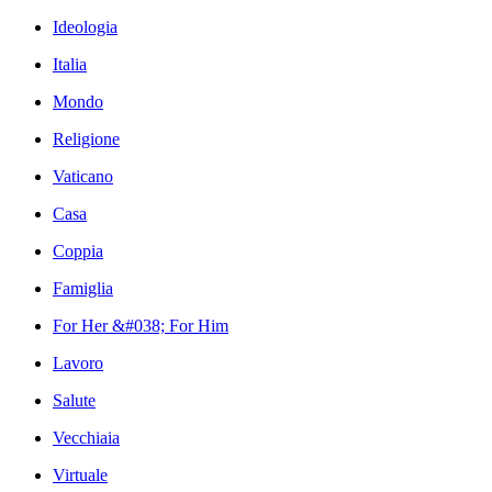
Ideologia
Italia
Mondo
Religione
Vaticano
Casa
Coppia
Famiglia
For Her &#038; For Him
Lavoro
Salute
Vecchiaia
Virtuale