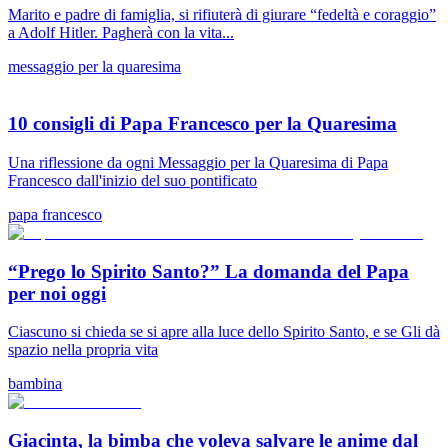
Marito e padre di famiglia, si rifiuterà di giurare “fedeltà e coraggio”
a Adolf Hitler. Pagherà con la vita...
messaggio per la quaresima
10 consigli di Papa Francesco per la Quaresima
Una riflessione da ogni Messaggio per la Quaresima di Papa
Francesco dall'inizio del suo pontificato
papa francesco
“Prego lo Spirito Santo?” La domanda del Papa
per noi oggi
Ciascuno si chieda se si apre alla luce dello Spirito Santo, e se Gli dà
spazio nella propria vita
bambina
Giacinta, la bimba che voleva salvare le anime dal