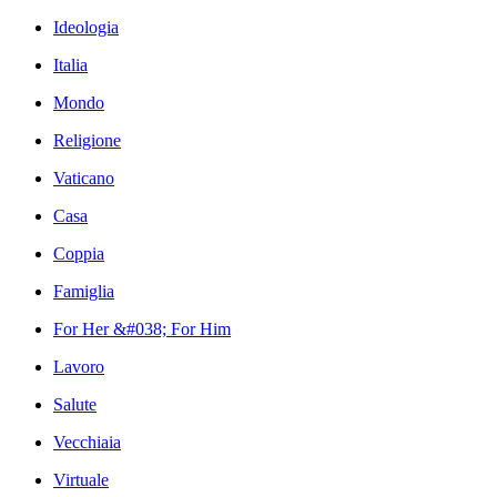
Ideologia
Italia
Mondo
Religione
Vaticano
Casa
Coppia
Famiglia
For Her &#038; For Him
Lavoro
Salute
Vecchiaia
Virtuale