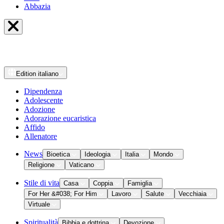
Abbazia
Edition
italiano
Dipendenza
Adolescente
Adozione
Adorazione eucaristica
Affido
Allenatore
News
Bioetica
Ideologia
Italia
Mondo
Religione
Vaticano
Stile di vita
Casa
Coppia
Famiglia
For Her &#038; For Him
Lavoro
Salute
Vecchiaia
Virtuale
Spiritualità
Bibbia e dottrina
Devozione