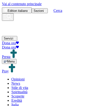
Vai al contenuto principale
Cerca
Edition
italiano
Sezioni
Servizi
Dona ora
Dona ora
Prega
Menu
Pray
Opinioni
News
Stile di vita
Spiritualità
Scoperte
Eredità
Italia