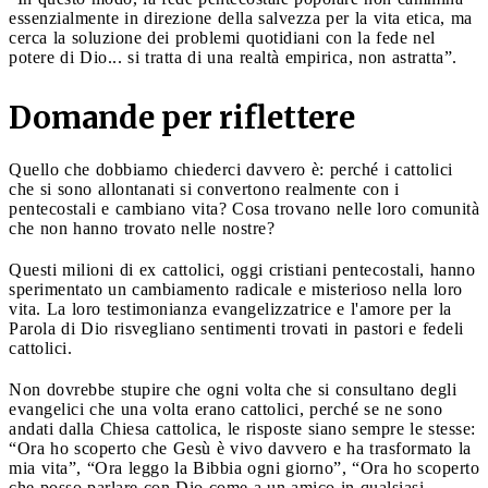
essenzialmente in direzione della salvezza per la vita etica, ma
cerca la soluzione dei problemi quotidiani con la fede nel
potere di Dio... si tratta di una realtà empirica, non astratta”.
Domande per riflettere
Quello che dobbiamo chiederci davvero è: perché i cattolici
che si sono allontanati si convertono realmente con i
pentecostali e cambiano vita? Cosa trovano nelle loro comunità
che non hanno trovato nelle nostre?
Questi milioni di ex cattolici, oggi cristiani pentecostali, hanno
sperimentato un cambiamento radicale e misterioso nella loro
vita. La loro testimonianza evangelizzatrice e l'amore per la
Parola di Dio risvegliano sentimenti trovati in pastori e fedeli
cattolici.
Non dovrebbe stupire che ogni volta che si consultano degli
evangelici che una volta erano cattolici, perché se ne sono
andati dalla Chiesa cattolica, le risposte siano sempre le stesse:
“Ora ho scoperto che Gesù è vivo davvero e ha trasformato la
mia vita”, “Ora leggo la Bibbia ogni giorno”, “Ora ho scoperto
che posso parlare con Dio come a un amico in qualsiasi