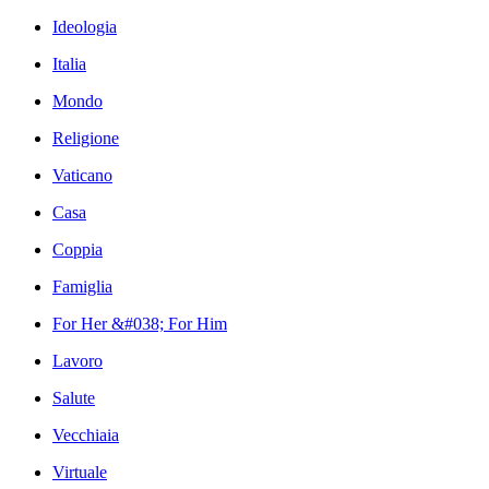
Ideologia
Italia
Mondo
Religione
Vaticano
Casa
Coppia
Famiglia
For Her &#038; For Him
Lavoro
Salute
Vecchiaia
Virtuale