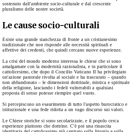
sostenuto dall'ambiente socio-culturale e dal crescente
pluralismo delle nostre società.
Le cause socio-culturali
Esiste una grande stanchezza di fronte a un cristianesimo
tradizionale che non risponde alle necessità spirituali e
affettive dei credenti, che quindi cercano nuove esperienze.
La crisi del mondo moderno interessa le chiese che si sono
amalgamate con la modernità razionalista, e in particolare il
cattolicesimo, che dopo il Concilio Vaticano II ha privilegiato
un'azione pastorale rivolta al sociale e ha trascurato – quando
non abbandonato – le dimensioni dottrinale, mistica e spirituale
della religione, lasciando i fedeli vulnerabili a qualsiasi
proposta di senso potesse riempire quel vuoto.
Si percepiscono un esaurimento di tutto l'aspetto burocratico e
istituzionale e una fede ridotta a un vago discorso sui valori.
Le Chiese storiche si sono secolarizzate, e il popolo cerca
esperienze piuttosto che dottrine. C'è poi una rinascita
identitaria del cattolicesimo più centrato sulla liturgia e sulla