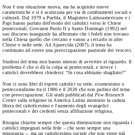
Non è una situazione nuova, ma ha acquisito nuove
caratteristiche e si è acutizzata per via di cambiamenti sociali e
culturali. Dal 1979 a Puebla, il Magistero Latinoamericano e i
Papi hanno parlato dell'esodo dei cattolici verso le Chiese
pentecostali. Giovanni Paolo II a Santo Domingo (1992) nel
suo discorso inaugurale ha affermato che i fedeli non trovano
nella Chiesa quello che cercano e vanno a cercarlo in altre
Chiese o nelle sette. Ad Aparecida (2007), il tema ha
continuato ad essere una preoccupazione pastorale dei vescovi.
Studiosi del tema non hanno smesso di avvertire al riguardo. Il
problema è che si dà la colpa ai pentecostali, e invece i
cattolici dovrebbero chiedersi: “In cosa abbiamo sbagliato?”
Non ci sono libri di esperti cattolici su sette, ecumenismo o
pentecostalismo tra il 1986 e il 2020 che non parlino del tema
con preoccupazione. Gli studi pubblicati dal
Pew Research
Center
sulla religione in America Latina mostrano la caduta
libera del cattolicesimo e l'aumento degli evangelici
pentecostali e dei credenti senza affiliazione religiosa.
Bisogna chiarire sempre che questa diminuzione non riguarda i
cattolici impegnati nella fede – che sono sempre una
minoranza –, ma un cattolicesimo sociale che non viene più