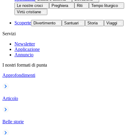
Le nostre croci
Preghiera
Riti
Tempo liturgico
Virtù cristiane
Scoperte
Divertimento
Santuari
Storia
Viaggi
Servizi
Newsletter
Applicazione
Annuncio
I nostri formati di punta
Approfondimenti
Articolo
Belle storie