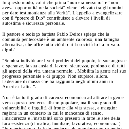
In questo modo, colui che prima “non era nessuno” e “non
aveva opportunità nella società” viene “elevato tra gli uomini
per dare testimonianza alla Verità”. L'appello a evangelizzare
con il “potere di Dio” contribuisce a elevare i livelli di
autostima e sicurezza personale.
Il pastore e teologo battista Pablo Deiros spiega che la
comunità pentecostale è un ambiente caloroso, una famiglia
alternativa, che offre tutto ciò di cui la società lo ha privato:
dignità.
“Sembra individuare i veri problemi del popolo, le sue angosce
e speranze, la sua ansia di lavoro, sicurezza, perdono e di tutti
gli aspetti della vita umana normale... Mobilita la gente nel suo
progresso personale e di gruppo. Non stupisce, allora,
l'adesione di massa che ha raggiunto negli ultimi anni in
America Latina”.
Non è tanto il grado di carenza economica ad attirare la gente
verso questo pentecostalismo popolare, ma il suo grado di
vulnerabilità e fragilità di fronte alla vita stessa, a maggior
ragione in un contesto in cui la mancanza di senso,
l'insicurezza e l'instabilità sono presenti in tutte le aree della
loro esistenza (climatica, familiare, lavorativa, economica...).
“In questo modo, la fede pentecostale popolare non cammina