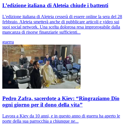
L’edizione italiana di Aleteia chiude i battenti
L'edizione italiana di Aleteia cesserà di essere online la sera del 28
febbraio. Aleteia smetterà anche di pubblicare articoli e video sui
suoi social network. Una scelta dolorosa resa improrogabile dalla
mancanza di risorse finanziarie sufficienti...
guerra
Pedro Zafra, sacerdote a Kiev: “Ringraziamo Dio
ogni giorno per il dono della vita”
Lavora a Kiev da 10 anni, e in questo anno di guerra ha aperto le
porte della sua parrocchia a chiunque ne...