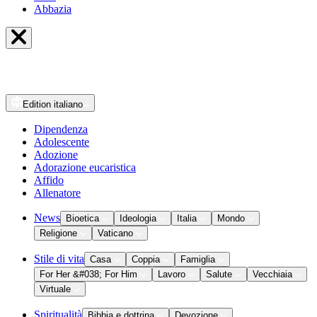
Abbazia
Edition
italiano
Dipendenza
Adolescente
Adozione
Adorazione eucaristica
Affido
Allenatore
News
Bioetica
Ideologia
Italia
Mondo
Religione
Vaticano
Stile di vita
Casa
Coppia
Famiglia
For Her &#038; For Him
Lavoro
Salute
Vecchiaia
Virtuale
Spiritualità
Bibbia e dottrina
Devozione