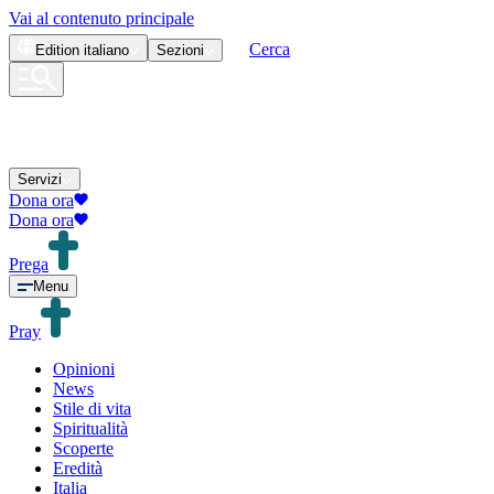
Vai al contenuto principale
Cerca
Edition
italiano
Sezioni
Servizi
Dona ora
Dona ora
Prega
Menu
Pray
Opinioni
News
Stile di vita
Spiritualità
Scoperte
Eredità
Italia