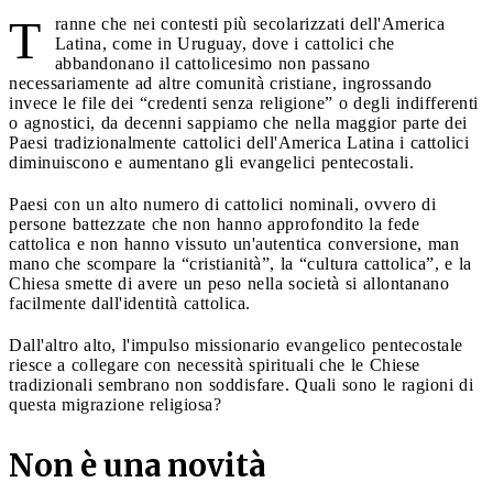
T
ranne che nei contesti più secolarizzati dell'America
Latina, come in Uruguay, dove i cattolici che
abbandonano il cattolicesimo non passano
necessariamente ad altre comunità cristiane, ingrossando
invece le file dei “credenti senza religione” o degli indifferenti
o agnostici, da decenni sappiamo che nella maggior parte dei
Paesi tradizionalmente cattolici dell'America Latina i cattolici
diminuiscono e aumentano gli evangelici pentecostali.
Paesi con un alto numero di cattolici nominali, ovvero di
persone battezzate che non hanno approfondito la fede
cattolica e non hanno vissuto un'autentica conversione, man
mano che scompare la “cristianità”, la “cultura cattolica”, e la
Chiesa smette di avere un peso nella società si allontanano
facilmente dall'identità cattolica.
Dall'altro alto, l'impulso missionario evangelico pentecostale
riesce a collegare con necessità spirituali che le Chiese
tradizionali sembrano non soddisfare. Quali sono le ragioni di
questa migrazione religiosa?
Non è una novità