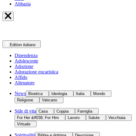
Abbazia
Edition
italiano
Dipendenza
Adolescente
Adozione
Adorazione eucaristica
Affido
Allenatore
News
Bioetica
Ideologia
Italia
Mondo
Religione
Vaticano
Stile di vita
Casa
Coppia
Famiglia
For Her &#038; For Him
Lavoro
Salute
Vecchiaia
Virtuale
Spiritualità
Bibbia e dottrina
Devozione