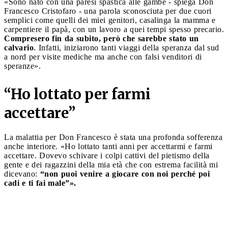
«Sono nato con una paresi spastica alle gambe - spiega Don
Francesco Cristofaro - una parola sconosciuta per due cuori
semplici come quelli dei miei genitori, casalinga la mamma e
carpentiere il papà, con un lavoro a quei tempi spesso precario.
Compresero fin da subito, però che sarebbe stato un
calvario
. Infatti, iniziarono tanti viaggi della speranza dal sud
a nord per visite mediche ma anche con falsi venditori di
speranze».
“Ho lottato per farmi
accettare”
La malattia per Don Francesco è stata una profonda sofferenza
anche interiore. «Ho lottato tanti anni per accettarmi e farmi
accettare. Dovevo schivare i colpi cattivi del pietismo della
gente e dei ragazzini della mia età che con estrema facilità mi
dicevano:
“non puoi venire a giocare con noi perché poi
cadi e ti fai male”».