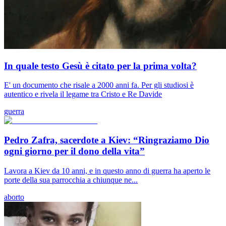
In quale testo Gesù è citato per la prima volta?
E' un documento che risale a 2000 anni fa. Per gli studiosi è
autentico e rivela il legame tra Cristo e Re Davide
guerra
Pedro Zafra, sacerdote a Kiev: “Ringraziamo Dio
ogni giorno per il dono della vita”
Lavora a Kiev da 10 anni, e in questo anno di guerra ha aperto le
porte della sua parrocchia a chiunque ne...
aborto