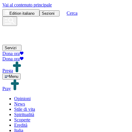
Vai al contenuto principale
Cerca
Edition
italiano
Sezioni
Servizi
Dona ora
Dona ora
Prega
Menu
Pray
Opinioni
News
Stile di vita
Spiritualità
Scoperte
Eredità
Italia