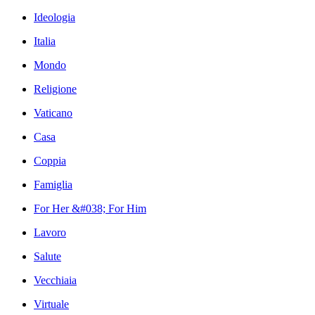
Ideologia
Italia
Mondo
Religione
Vaticano
Casa
Coppia
Famiglia
For Her &#038; For Him
Lavoro
Salute
Vecchiaia
Virtuale