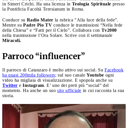
in Simeri Crichi. Ha una licenza in
Teologia Spirituale
presso
la Pontificia Facoltà Teresianum in Roma.
Conduce su
Radio Mater
la rubrica "Alla luce della fede”.
Mentre su
Padre Pio TV
conduce le trasmissioni “Nella fede
della Chiesa” e “Fatti per il Cielo”. Collabora con
Tv2000
nella trasmissione l’Ora Solare. Scrive con il settimanale
Miracoli.
Parroco “influencer”
Il parroco di Catanzaro è molto attivo sui social. Su
Facebook
ha quasi 200mila followers
; sul suo canale
Youtube
ogni
video ha migliaia di visualizzazione. E spopola anche su
Twitter
e
Instagram
. E’ uno dei preti più “social” del
momento. Ha anche un suo
sito ufficiale
in cui racconta la sua
storia.