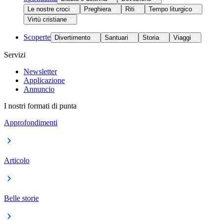
Le nostre croci
Preghiera
Riti
Tempo liturgico
Virtù cristiane
Scoperte
Divertimento
Santuari
Storia
Viaggi
Servizi
Newsletter
Applicazione
Annuncio
I nostri formati di punta
Approfondimenti
Articolo
Belle storie