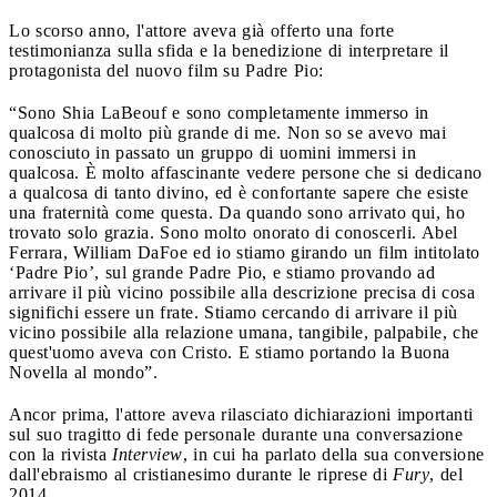
Lo scorso anno, l'attore aveva già offerto una forte
testimonianza sulla sfida e la benedizione di interpretare il
protagonista del nuovo film su Padre Pio:
“Sono Shia LaBeouf e sono completamente immerso in
qualcosa di molto più grande di me. Non so se avevo mai
conosciuto in passato un gruppo di uomini immersi in
qualcosa. È molto affascinante vedere persone che si dedicano
a qualcosa di tanto divino, ed è confortante sapere che esiste
una fraternità come questa. Da quando sono arrivato qui, ho
trovato solo grazia. Sono molto onorato di conoscerli. Abel
Ferrara, William DaFoe ed io stiamo girando un film intitolato
‘Padre Pio’, sul grande Padre Pio, e stiamo provando ad
arrivare il più vicino possibile alla descrizione precisa di cosa
significhi essere un frate. Stiamo cercando di arrivare il più
vicino possibile alla relazione umana, tangibile, palpabile, che
quest'uomo aveva con Cristo. E stiamo portando la Buona
Novella al mondo”.
Ancor prima, l'attore aveva rilasciato dichiarazioni importanti
sul suo tragitto di fede personale durante una conversazione
con la rivista
Interview
, in cui ha parlato della sua conversione
dall'ebraismo al cristianesimo durante le riprese di
Fury
, del
2014.