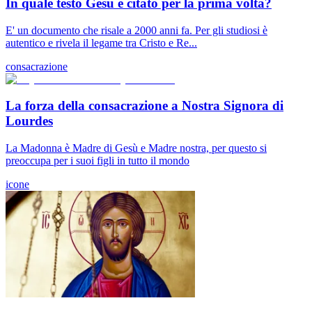
In quale testo Gesù è citato per la prima volta?
E' un documento che risale a 2000 anni fa. Per gli studiosi è
autentico e rivela il legame tra Cristo e Re...
consacrazione
La forza della consacrazione a Nostra Signora di
Lourdes
La Madonna è Madre di Gesù e Madre nostra, per questo si
preoccupa per i suoi figli in tutto il mondo
icone