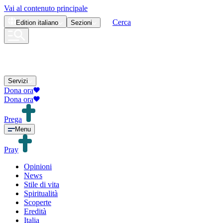
Vai al contenuto principale
Cerca
Edition
italiano
Sezioni
Servizi
Dona ora
Dona ora
Prega
Menu
Pray
Opinioni
News
Stile di vita
Spiritualità
Scoperte
Eredità
Italia