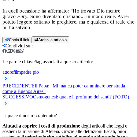
In quell'occasione ha affermato: “Ho trovato Dio mentre
giravo
Fury
. Sono diventato cristiano... in modo reale. Avrei
potuto leggere soltanto le preghiere, ma è qualcosa di reale che
mi ha salvato”.
Copia il link
Archivia articolo
Condividi su
:
Le parole chiave/tag associati a questo articolo:
attore
film
padre pio
PRECEDENTE
Il Papa: “Mi manca poter camminare per strada
come a Buenos Aires”
SUCCESSIVO
Osmogenesi: qual è il profumo dei santi? (FOTO)
Ti piace il nostro contenuto?
Aiutaci a coprire i costi di produzione
degli articoli che leggi e
sostieni la missione di Aleteia. Grazie alle detrazioni fiscali, puoi
sostenere
il principale sito cattolico al mondo riducendo le tue