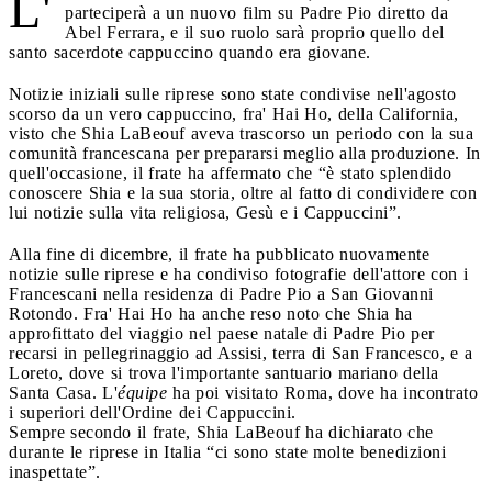
L'
parteciperà a un nuovo film su Padre Pio diretto da
Abel Ferrara, e il suo ruolo sarà proprio quello del
santo sacerdote cappuccino quando era giovane.
Notizie iniziali sulle riprese sono state condivise nell'agosto
scorso da un vero cappuccino, fra' Hai Ho, della California,
visto che Shia LaBeouf aveva trascorso un periodo con la sua
comunità francescana per prepararsi meglio alla produzione. In
quell'occasione, il frate ha affermato che “è stato splendido
conoscere Shia e la sua storia, oltre al fatto di condividere con
lui notizie sulla vita religiosa, Gesù e i Cappuccini”.
Alla fine di dicembre, il frate ha pubblicato nuovamente
notizie sulle riprese e ha condiviso fotografie dell'attore con i
Francescani nella residenza di Padre Pio a San Giovanni
Rotondo. Fra' Hai Ho ha anche reso noto che Shia ha
approfittato del viaggio nel paese natale di Padre Pio per
recarsi in pellegrinaggio ad Assisi, terra di San Francesco, e a
Loreto, dove si trova l'importante santuario mariano della
Santa Casa. L'
équipe
ha poi visitato Roma, dove ha incontrato
i superiori dell'Ordine dei Cappuccini.
Sempre secondo il frate, Shia LaBeouf ha dichiarato che
durante le riprese in Italia “ci sono state molte benedizioni
inaspettate”.