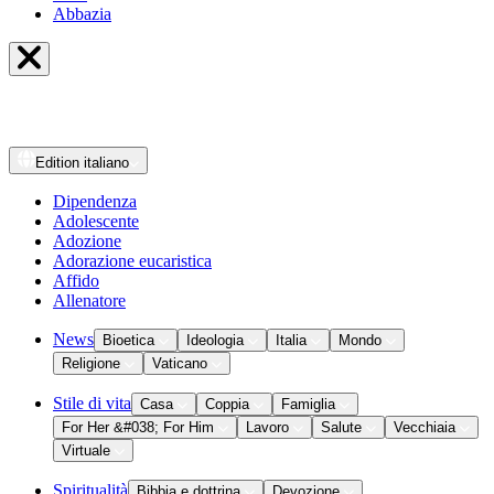
Abbazia
Edition
italiano
Dipendenza
Adolescente
Adozione
Adorazione eucaristica
Affido
Allenatore
News
Bioetica
Ideologia
Italia
Mondo
Religione
Vaticano
Stile di vita
Casa
Coppia
Famiglia
For Her &#038; For Him
Lavoro
Salute
Vecchiaia
Virtuale
Spiritualità
Bibbia e dottrina
Devozione