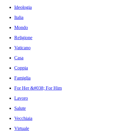
Ideologia
Italia
Mondo
Religione
Vaticano
Casa
Coppia
Famiglia
For Her &#038; For Him
Lavoro
Salute
Vecchiaia
Virtuale