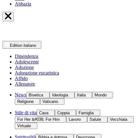
Abbazia
Edition
italiano
Dipendenza
Adolescente
Adozione
Adorazione eucaristica
Affido
Allenatore
News
Bioetica
Ideologia
Italia
Mondo
Religione
Vaticano
Stile di vita
Casa
Coppia
Famiglia
For Her &#038; For Him
Lavoro
Salute
Vecchiaia
Virtuale
Spiritualità
Bibbia e dottrina
Devozione