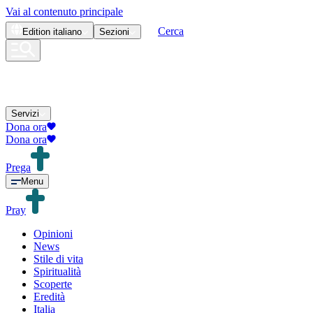
Vai al contenuto principale
Cerca
Edition
italiano
Sezioni
Servizi
Dona ora
Dona ora
Prega
Menu
Pray
Opinioni
News
Stile di vita
Spiritualità
Scoperte
Eredità
Italia