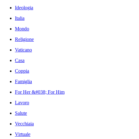
Ideologia
Italia
Mondo
Religione
Vaticano
Casa
Coppia
Famiglia
For Her &#038; For Him
Lavoro
Salute
Vecchiaia
Virtuale