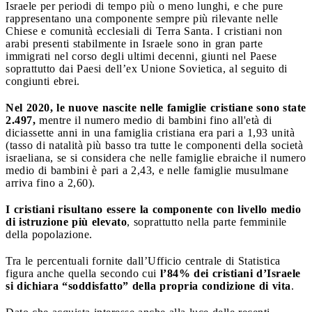
Israele per periodi di tempo più o meno lunghi, e che pure
rappresentano una componente sempre più rilevante nelle
Chiese e comunità ecclesiali di Terra Santa. I cristiani non
arabi presenti stabilmente in Israele sono in gran parte
immigrati nel corso degli ultimi decenni, giunti nel Paese
soprattutto dai Paesi dell’ex Unione Sovietica, al seguito di
congiunti ebrei.
Nel 2020, le nuove nascite nelle famiglie cristiane sono state
2.497,
mentre il numero medio di bambini fino all'età di
diciassette anni in una famiglia cristiana era pari a 1,93 unità
(tasso di natalità più basso tra tutte le componenti della società
israeliana, se si considera che nelle famiglie ebraiche il numero
medio di bambini è pari a 2,43, e nelle famiglie musulmane
arriva fino a 2,60).
I cristiani risultano essere la componente con livello medio
di istruzione più elevato
, soprattutto nella parte femminile
della popolazione.
Tra le percentuali fornite dall’Ufficio centrale di Statistica
figura anche quella secondo cui
l’84% dei cristiani d’Israele
si dichiara “soddisfatto” della propria condizione di vita
.