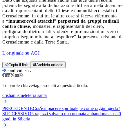
Dato che acquista interesse anche alla luce delle recenti
polemiche seguite alla dichiarazione diffusa a metà dicembre
da alti rappresentanti delle Chiese e comunità ecclesiali di
Gerusalemme, in cui tra le altre cose si faceva riferimento
a
“innumerevoli attacchi” perpetrati da gruppi radicali
contro chiese
, monasteri e rappresentanti del clero,
prefigurando dietro a tali violenze e profanazioni un vero e
proprio disegno mirante a “espellere” la presenza cristiana da
Gerusalemme e dalla Terra Santa.
L'originale su AGI
Copia il link
Archivia articolo
Condividi su
:
Le parole chiave/tag associati a questo articolo:
cristiani
israele
terra santa
PRECEDENTE
Cos'è il piacere spirituale, e come raggiungerlo?
SUCCESSIVO
5 ragazzi salvano una neonata abbandonata a -20
gradi in Siberia