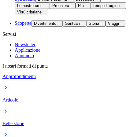
Le nostre croci
Preghiera
Riti
Tempo liturgico
Virtù cristiane
Scoperte
Divertimento
Santuari
Storia
Viaggi
Servizi
Newsletter
Applicazione
Annuncio
I nostri formati di punta
Approfondimenti
Articolo
Belle storie