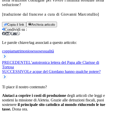
nella relazione coniugale per vivere l'intimità sessuale nella
seduzione?
[traduzione dal francese a cura di Giovanni Marcotullio]
Copia il link
Archivia articolo
Condividi su
:
Le parole chiave/tag associati a questo articolo:
coppia
matrimonio
sesso
sessualità
PRECEDENTE
L’autoironica lettera del Papa alle Clarisse di
Tortosa
SUCCESSIVO
Le acque del Giordano hanno qualche potere?
Ti piace il nostro contenuto?
Aiutaci a coprire i costi di produzione
degli articoli che leggi e
sostieni la missione di Aleteia. Grazie alle detrazioni fiscali, puoi
sostenere
il principale sito cattolico al mondo riducendo le tue
tasse.
Dona ora.