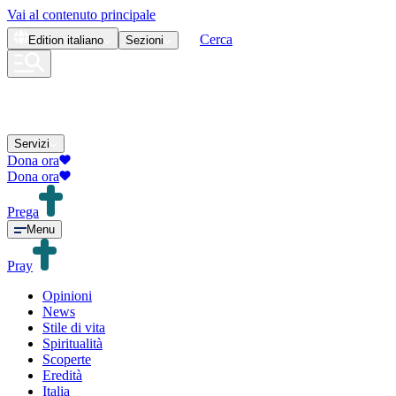
Vai al contenuto principale
Cerca
Edition
italiano
Sezioni
Servizi
Dona ora
Dona ora
Prega
Menu
Pray
Opinioni
News
Stile di vita
Spiritualità
Scoperte
Eredità
Italia