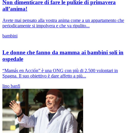
Non dimenticare di fare le pulizie di primavera
all’anima!
Avete mai pensato alla vostra anima come a un appartamento che
periodicamente si impolvera e che va ripulito...
bambini
Le donne che fanno da mamma ai bambini soli in
ospedale
“Mamás en Acción” è una ONG con più di 2.500 volontari in
Spagna. Il suo obiettivo è dare affetto a più...
lino banfi