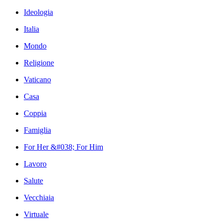
Ideologia
Italia
Mondo
Religione
Vaticano
Casa
Coppia
Famiglia
For Her &#038; For Him
Lavoro
Salute
Vecchiaia
Virtuale