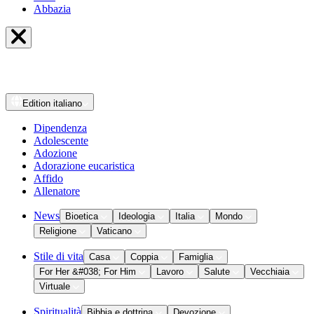
Abbazia
Edition
italiano
Dipendenza
Adolescente
Adozione
Adorazione eucaristica
Affido
Allenatore
News
Bioetica
Ideologia
Italia
Mondo
Religione
Vaticano
Stile di vita
Casa
Coppia
Famiglia
For Her &#038; For Him
Lavoro
Salute
Vecchiaia
Virtuale
Spiritualità
Bibbia e dottrina
Devozione