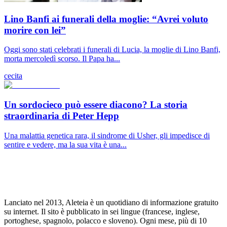
Lino Banfi ai funerali della moglie: “Avrei voluto
morire con lei”
Oggi sono stati celebrati i funerali di Lucia, la moglie di Lino Banfi,
morta mercoledì scorso. Il Papa ha...
cecita
Un sordocieco può essere diacono? La storia
straordinaria di Peter Hepp
Una malattia genetica rara, il sindrome di Usher, gli impedisce di
sentire e vedere, ma la sua vita è una...
Lanciato nel 2013, Aleteia è un quotidiano di informazione gratuito
su internet. Il sito è pubblicato in sei lingue (francese, inglese,
portoghese, spagnolo, polacco e sloveno). Ogni mese, più di 10