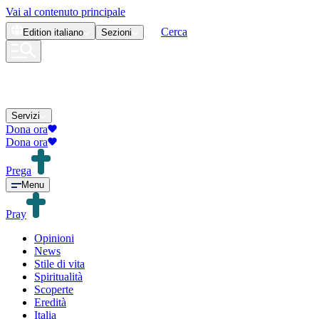
Vai al contenuto principale
Cerca
Edition
italiano
Sezioni
Servizi
Dona ora
Dona ora
Prega
Menu
Pray
Opinioni
News
Stile di vita
Spiritualità
Scoperte
Eredità
Italia