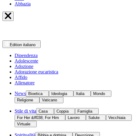
Abbazia
Edition
italiano
Dipendenza
Adolescente
Adozione
Adorazione eucaristica
Affido
Allenatore
News
Bioetica
Ideologia
Italia
Mondo
Religione
Vaticano
Stile di vita
Casa
Coppia
Famiglia
For Her &#038; For Him
Lavoro
Salute
Vecchiaia
Virtuale
Spiritualità
Bibbia e dottrina
Devozione