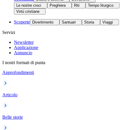
Le nostre croci
Preghiera
Riti
Tempo liturgico
Virtù cristiane
Scoperte
Divertimento
Santuari
Storia
Viaggi
Servizi
Newsletter
Applicazione
Annuncio
I nostri formati di punta
Approfondimenti
Articolo
Belle storie