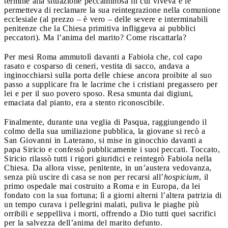
termine alla situazione peccaminosa in cui viveva e le
permetteva di reclamare la sua reintegrazione nella comunione
ecclesiale (al prezzo – è vero – delle severe e interminabili
penitenze che la Chiesa primitiva infliggeva ai pubblici
peccatori). Ma l’anima del marito? Come riscattarla?
Per mesi Roma ammutolì davanti a Fabiola che, col capo
rasato e cosparso di ceneri, vestita di sacco, andava a
inginocchiarsi sulla porta delle chiese ancora proibite al suo
passo a supplicare fra le lacrime che i cristiani pregassero per
lei e per il suo povero sposo. Resa smunta dai digiuni,
emaciata dal pianto, era a stento riconoscibile.
Finalmente, durante una veglia di Pasqua, raggiungendo il
colmo della sua umiliazione pubblica, la giovane si recò a
San Giovanni in Laterano, si mise in ginocchio davanti a
papa Siricio e confessò pubblicamente i suoi peccati. Toccato,
Siricio rilassò tutti i rigori giuridici e reintegrò Fabiola nella
Chiesa. Da allora visse, penitente, in un’austera vedovanza,
senza più uscire di casa se non per recarsi all’
hospicium
, il
primo ospedale mai costruito a Roma e in Europa, da lei
fondato con la sua fortuna; lì a giorni alterni l’altera patrizia di
un tempo curava i pellegrini malati, puliva le piaghe più
orribili e seppelliva i morti, offrendo a Dio tutti quei sacrifici
per la salvezza dell’anima del marito defunto.