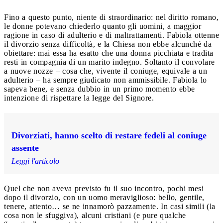
Fino a questo punto, niente di straordinario: nel diritto romano,
le donne potevano chiederlo quanto gli uomini, a maggior
ragione in caso di adulterio e di maltrattamenti. Fabiola ottenne
il divorzio senza difficoltà, e la Chiesa non ebbe alcunché da
obiettare: mai essa ha esatto che una donna picchiata e tradita
resti in compagnia di un marito indegno. Soltanto il convolare
a nuove nozze – cosa che, vivente il coniuge, equivale a un
adulterio – ha sempre giudicato non ammissibile. Fabiola lo
sapeva bene, e senza dubbio in un primo momento ebbe
intenzione di rispettare la legge del Signore.
Divorziati, hanno scelto di restare fedeli al coniuge
assente
Leggi l'articolo
Quel che non aveva previsto fu il suo incontro, pochi mesi
dopo il divorzio, con un uomo meraviglioso: bello, gentile,
tenere, attento… se ne innamorò pazzamente. In casi simili (la
cosa non le sfuggiva), alcuni cristiani (e pure qualche