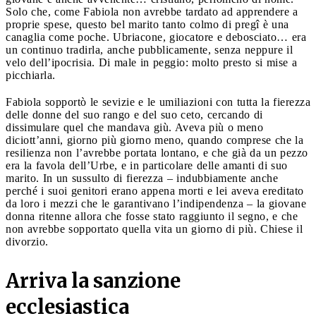
Solo che, come Fabiola non avrebbe tardato ad apprendere a
proprie spese, questo bel marito tanto colmo di pregî è una
canaglia come poche. Ubriacone, giocatore e debosciato… era
un continuo tradirla, anche pubblicamente, senza neppure il
velo dell’ipocrisia. Di male in peggio: molto presto si mise a
picchiarla.
Fabiola sopportò le sevizie e le umiliazioni con tutta la fierezza
delle donne del suo rango e del suo ceto, cercando di
dissimulare quel che mandava giù. Aveva più o meno
diciott’anni, giorno più giorno meno, quando comprese che la
resilienza non l’avrebbe portata lontano, e che già da un pezzo
era la favola dell’Urbe, e in particolare delle amanti di suo
marito. In un sussulto di fierezza – indubbiamente anche
perché i suoi genitori erano appena morti e lei aveva ereditato
da loro i mezzi che le garantivano l’indipendenza – la giovane
donna ritenne allora che fosse stato raggiunto il segno, e che
non avrebbe sopportato quella vita un giorno di più. Chiese il
divorzio.
Arriva la sanzione
ecclesiastica