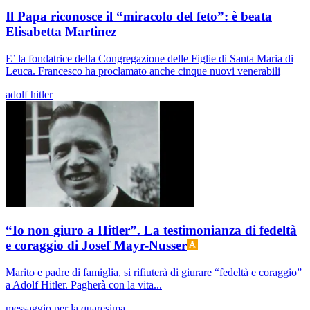
Il Papa riconosce il “miracolo del feto”: è beata
Elisabetta Martinez
E’ la fondatrice della Congregazione delle Figlie di Santa Maria di
Leuca. Francesco ha proclamato anche cinque nuovi venerabili
adolf hitler
“Io non giuro a Hitler”. La testimonianza di fedeltà
e coraggio di Josef Mayr-Nusser
Marito e padre di famiglia, si rifiuterà di giurare “fedeltà e coraggio”
a Adolf Hitler. Pagherà con la vita...
messaggio per la quaresima