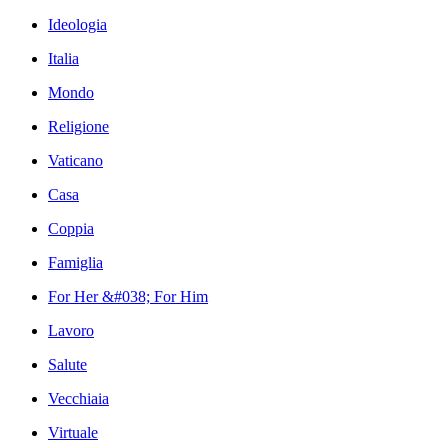
Ideologia
Italia
Mondo
Religione
Vaticano
Casa
Coppia
Famiglia
For Her &#038; For Him
Lavoro
Salute
Vecchiaia
Virtuale