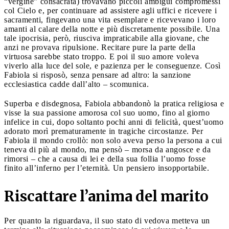
“vergine” consacrata) trovavano piccoli ambigui compromessi
col Cielo e, per continuare ad assistere agli uffici e ricevere i
sacramenti, fingevano una vita esemplare e ricevevano i loro
amanti al calare della notte e più discretamente possibile. Una
tale ipocrisia, però, riusciva impraticabile alla giovane, che
anzi ne provava ripulsione. Recitare pure la parte della
virtuosa sarebbe stato troppo. E poi il suo amore voleva
viverlo alla luce del sole, e pazienza per le conseguenze. Così
Fabiola si risposò, senza pensare ad altro: la sanzione
ecclesiastica cadde dall’alto – scomunica.
Superba e disdegnosa, Fabiola abbandonò la pratica religiosa e
visse la sua passione amorosa col suo uomo, fino al giorno
infelice in cui, dopo soltanto pochi anni di felicità, quest’uomo
adorato morì prematuramente in tragiche circostanze. Per
Fabiola il mondo crollò: non solo aveva perso la persona a cui
teneva di più al mondo, ma pensò – morsa da angosce e da
rimorsi – che a causa di lei e della sua follia l’uomo fosse
finito all’inferno per l’eternità. Un pensiero insopportabile.
Riscattare l’anima del marito
Per quanto la riguardava, il suo stato di vedova metteva un