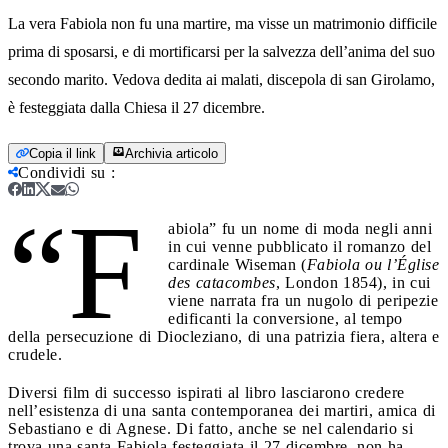
La vera Fabiola non fu una martire, ma visse un matrimonio difficile
prima di sposarsi, e di mortificarsi per la salvezza dell’anima del suo
secondo marito. Vedova dedita ai malati, discepola di san Girolamo,
è festeggiata dalla Chiesa il 27 dicembre.
Copia il link
Archivia articolo
Condividi su
:
“F
abiola” fu un nome di moda negli anni
in cui venne pubblicato il romanzo del
cardinale Wiseman (
Fabiola ou l’Église
des catacombes
, London 1854), in cui
viene narrata fra un nugolo di peripezie
edificanti la conversione, al tempo
della persecuzione di Diocleziano, di una patrizia fiera, altera e
crudele.
Diversi film di successo ispirati al libro lasciarono credere
nell’esistenza di una santa contemporanea dei martiri, amica di
Sebastiano e di Agnese. Di fatto, anche se nel calendario si
trova una santa Fabiola festeggiata il 27 dicembre, non ha