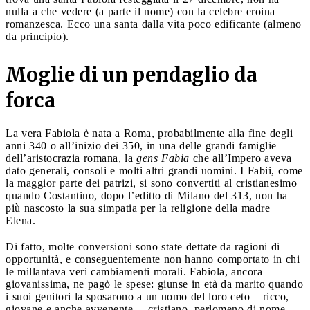
nulla a che vedere (a parte il nome) con la celebre eroina
romanzesca. Ecco una santa dalla vita poco edificante (almeno
da principio).
Moglie di un pendaglio da
forca
La vera Fabiola è nata a Roma, probabilmente alla fine degli
anni 340 o all’inizio dei 350, in una delle grandi famiglie
dell’aristocrazia romana, la
gens Fabia
che all’Impero aveva
dato generali, consoli e molti altri grandi uomini. I Fabii, come
la maggior parte dei patrizi, si sono convertiti al cristianesimo
quando Costantino, dopo l’editto di Milano del 313, non ha
più nascosto la sua simpatia per la religione della madre
Elena.
Di fatto, molte conversioni sono state dettate da ragioni di
opportunità, e conseguentemente non hanno comportato in chi
le millantava veri cambiamenti morali. Fabiola, ancora
giovanissima, ne pagò le spese: giunse in età da marito quando
i suoi genitori la sposarono a un uomo del loro ceto – ricco,
giovane e anche avvenente… cristiano, perlomeno di nome.