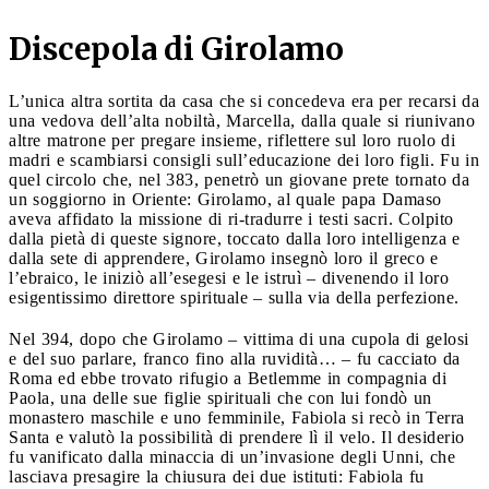
Discepola di Girolamo
L’unica altra sortita da casa che si concedeva era per recarsi da
una vedova dell’alta nobiltà, Marcella, dalla quale si riunivano
altre matrone per pregare insieme, riflettere sul loro ruolo di
madri e scambiarsi consigli sull’educazione dei loro figli. Fu in
quel circolo che, nel 383, penetrò un giovane prete tornato da
un soggiorno in Oriente: Girolamo, al quale papa Damaso
aveva affidato la missione di ri-tradurre i testi sacri. Colpito
dalla pietà di queste signore, toccato dalla loro intelligenza e
dalla sete di apprendere, Girolamo insegnò loro il greco e
l’ebraico, le iniziò all’esegesi e le istruì – divenendo il loro
esigentissimo direttore spirituale – sulla via della perfezione.
Nel 394, dopo che Girolamo – vittima di una cupola di gelosi
e del suo parlare, franco fino alla ruvidità… – fu cacciato da
Roma ed ebbe trovato rifugio a Betlemme in compagnia di
Paola, una delle sue figlie spirituali che con lui fondò un
monastero maschile e uno femminile, Fabiola si recò in Terra
Santa e valutò la possibilità di prendere lì il velo. Il desiderio
fu vanificato dalla minaccia di un’invasione degli Unni, che
lasciava presagire la chiusura dei due istituti: Fabiola fu