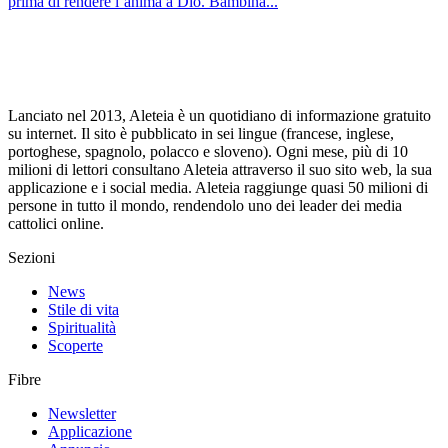
prima di rendere l’anima a Dio. Bambina...
Lanciato nel 2013, Aleteia è un quotidiano di informazione gratuito
su internet. Il sito è pubblicato in sei lingue (francese, inglese,
portoghese, spagnolo, polacco e sloveno). Ogni mese, più di 10
milioni di lettori consultano Aleteia attraverso il suo sito web, la sua
applicazione e i social media. Aleteia raggiunge quasi 50 milioni di
persone in tutto il mondo, rendendolo uno dei leader dei media
cattolici online.
Sezioni
News
Stile di vita
Spiritualità
Scoperte
Fibre
Newsletter
Applicazione