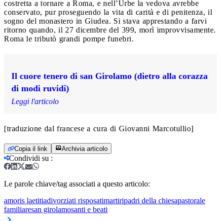
costretta a tornare a Roma, e nell’Urbe la vedova avrebbe
conservato, pur proseguendo la vita di carità e di penitenza, il
sogno del monastero in Giudea. Si stava apprestando a farvi
ritorno quando, il 27 dicembre del 399, morì improvvisamente.
Roma le tributò grandi pompe funebri.
Il cuore tenero di san Girolamo (dietro alla corazza
di modi ruvidi)
Leggi l'articolo
[traduzione dal francese a cura di Giovanni Marcotullio]
Copia il link
Archivia articolo
Condividi su
:
Le parole chiave/tag associati a questo articolo:
amoris laetitia
divorziati risposati
martiri
padri della chiesa
pastorale
familiare
san girolamo
santi e beati