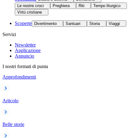
Le nostre croci
Preghiera
Riti
Tempo liturgico
Virtù cristiane
Scoperte
Divertimento
Santuari
Storia
Viaggi
Servizi
Newsletter
Applicazione
Annuncio
I nostri formati di punta
Approfondimenti
Articolo
Belle storie