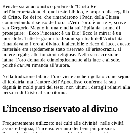
Benché sia anacronistico parlare di “Cristo Re”
nell’interpretazione di quel testo biblico, è proprio alla regalità
di Cristo, Re dei re, che rimandarono i Padri della Chiesa
commentando il senso dell’oro: «Vedi l’oro: è un re!», scrive
san Gregorio Magno in una omelia sull’Epifania, prima di
proseguire: «Ecco l’incenso: è un Dio! Ecco la mirra: è un
mortale!». Tutte le grandi tradizioni spirituali dell’Antichità
rimandavano l’oro al divino. Inalterabile e ricco di luce, questo
materiale era rapidamente stato riservato all’aristocrazia, al
potere regale, alle funzioni religiose. Nella sua accezione
latina, l’oro domanda etimologicamente alla luce e al sole,
poiché
aurum
rimanda all’aurora.
Nella tradizione biblica l’oro viene anche rigettato come segno
di idolatria, ma l’autore dell’Apocalisse conferma la sua
dignità in molti punti del testo, non ultimi i dettagli relativi alla
persona di Cristo al suo ritorno.
L’incenso riservato al divino
Frequentemente utilizzato nei culti alle divinità, nelle civiltà
assira ed egizia, l’incenso era uno dei beni più preziosi.