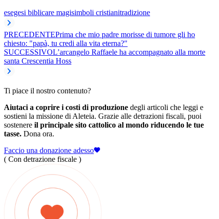
esegesi biblica
re magi
simboli cristiani
tradizione
PRECEDENTE
Prima che mio padre morisse di tumore gli ho
chiesto: "papà, tu credi alla vita eterna?"
SUCCESSIVO
L’arcangelo Raffaele ha accompagnato alla morte
santa Crescentia Hoss
Ti piace il nostro contenuto?
Aiutaci a coprire i costi di produzione
degli articoli che leggi e
sostieni la missione di Aleteia. Grazie alle detrazioni fiscali, puoi
sostenere
il principale sito cattolico al mondo riducendo le tue
tasse.
Dona ora.
Faccio una donazione adesso
( Con detrazione fiscale )