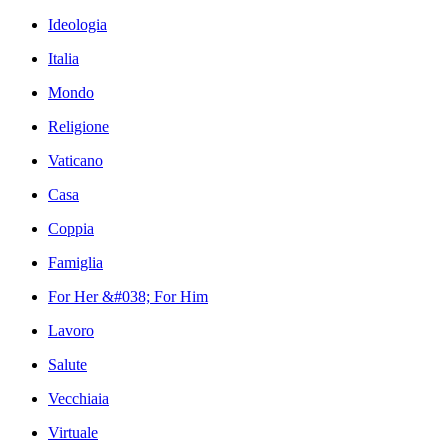
Ideologia
Italia
Mondo
Religione
Vaticano
Casa
Coppia
Famiglia
For Her &#038; For Him
Lavoro
Salute
Vecchiaia
Virtuale