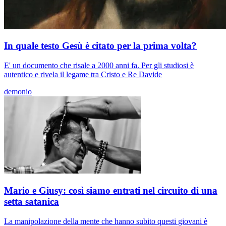
In quale testo Gesù è citato per la prima volta?
E' un documento che risale a 2000 anni fa. Per gli studiosi è
autentico e rivela il legame tra Cristo e Re Davide
demonio
Mario e Giusy: così siamo entrati nel circuito di una
setta satanica
La manipolazione della mente che hanno subito questi giovani è