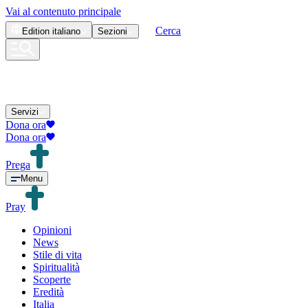
Vai al contenuto principale
Cerca
Edition
italiano
Sezioni
Servizi
Dona ora
Dona ora
Prega
Menu
Pray
Opinioni
News
Stile di vita
Spiritualità
Scoperte
Eredità
Italia