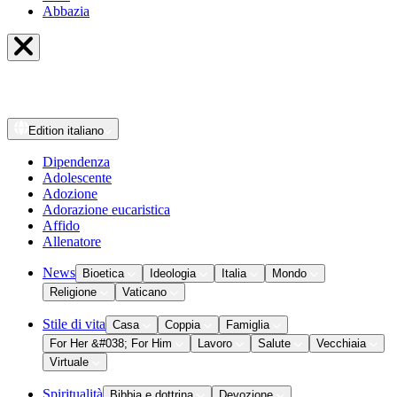
Abbazia
Edition
italiano
Dipendenza
Adolescente
Adozione
Adorazione eucaristica
Affido
Allenatore
News
Bioetica
Ideologia
Italia
Mondo
Religione
Vaticano
Stile di vita
Casa
Coppia
Famiglia
For Her &#038; For Him
Lavoro
Salute
Vecchiaia
Virtuale
Spiritualità
Bibbia e dottrina
Devozione