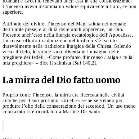
Romani e Greci lo tenevano anch’essi in alta considerazione.
L’incenso aveva insomma un valore equivalente all’oro, se non
superiore.
Attributo del divino, l’incenso dei Magi saluta nel neonato
dell’umile prese, e al di là delle umili apparenze, un Dio.
Presente anch’esso nella liturgia escatologica dell’Apocalisse,
l’incenso offerto in adorazione nel turibolo s’è iscritto
durevolmente nella tradizione liturgica della Chiesa. Salendo
verso il cielo, le volute sacre diventano immagine delle
preghiere dei fedeli: «Come profumo d’incenso / salga a te la
mia preghiera» – dice il salmista (
Sal
140,2).
La mirra del Dio fatto uomo
Proprio come l’incenso, la mirra era ricercata nelle civiltà
antiche per il suo profumo. Gli ebrei se ne servivano per
produrre l’olio della consacrazione dei sacerdoti. Un uso meno
conosciuto ci è ricordato da Martine De Sauto: