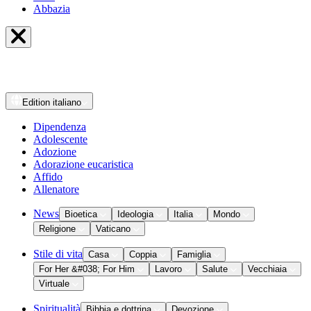
Abbazia
Edition
italiano
Dipendenza
Adolescente
Adozione
Adorazione eucaristica
Affido
Allenatore
News
Bioetica
Ideologia
Italia
Mondo
Religione
Vaticano
Stile di vita
Casa
Coppia
Famiglia
For Her &#038; For Him
Lavoro
Salute
Vecchiaia
Virtuale
Spiritualità
Bibbia e dottrina
Devozione