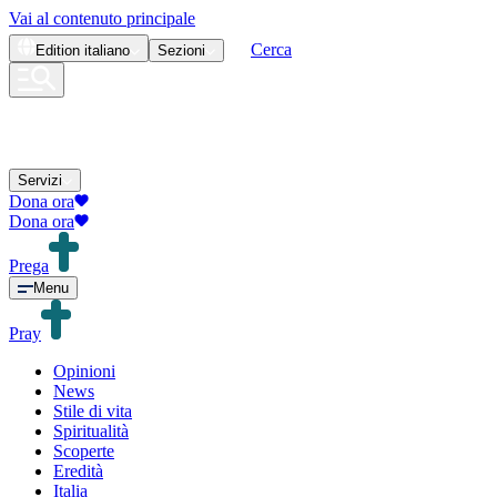
Vai al contenuto principale
Cerca
Edition
italiano
Sezioni
Servizi
Dona ora
Dona ora
Prega
Menu
Pray
Opinioni
News
Stile di vita
Spiritualità
Scoperte
Eredità
Italia