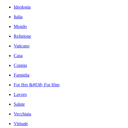
Ideologia
Italia
Mondo
Religione
Vaticano
Casa
Coppia
Famiglia
For Her &#038; For Him
Lavoro
Salute
Vecchiaia
Virtuale