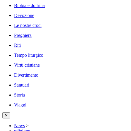
Bibbia e dottrina
Devozione
Le nostre croci
Preghiera
Riti
Tempo liturgico
Virtù cristiane
Divertimento
Santuari
Storia
Viaggi
✕
News
>
religione