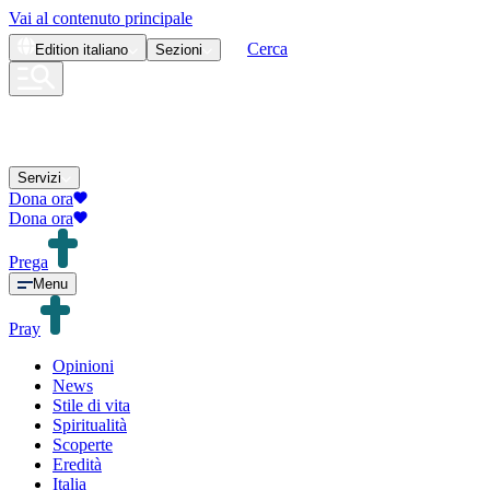
Vai al contenuto principale
Cerca
Edition
italiano
Sezioni
Servizi
Dona ora
Dona ora
Prega
Menu
Pray
Opinioni
News
Stile di vita
Spiritualità
Scoperte
Eredità
Italia