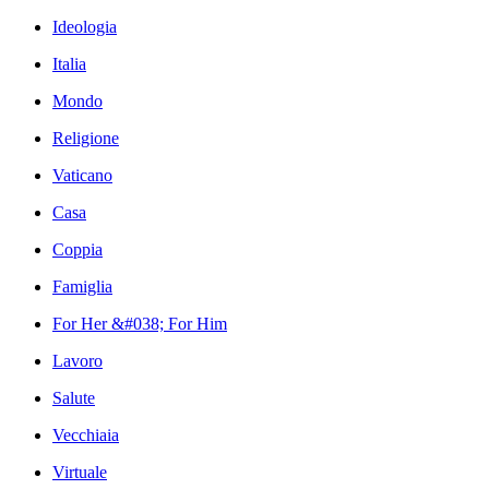
Ideologia
Italia
Mondo
Religione
Vaticano
Casa
Coppia
Famiglia
For Her &#038; For Him
Lavoro
Salute
Vecchiaia
Virtuale