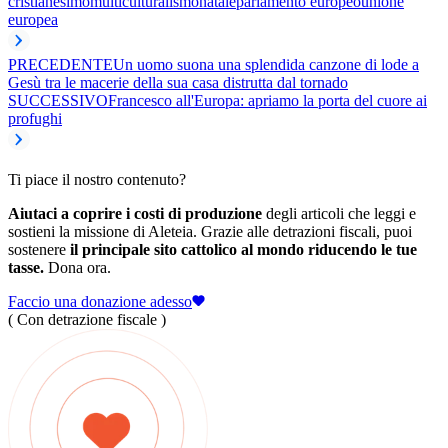
cristianesimo
multiculturalismo
natale
parlamento europeo
unione
europea
PRECEDENTE
Un uomo suona una splendida canzone di lode a
Gesù tra le macerie della sua casa distrutta dal tornado
SUCCESSIVO
Francesco all'Europa: apriamo la porta del cuore ai
profughi
Ti piace il nostro contenuto?
Aiutaci a coprire i costi di produzione
degli articoli che leggi e
sostieni la missione di Aleteia. Grazie alle detrazioni fiscali, puoi
sostenere
il principale sito cattolico al mondo riducendo le tue
tasse.
Dona ora.
Faccio una donazione adesso
( Con detrazione fiscale )