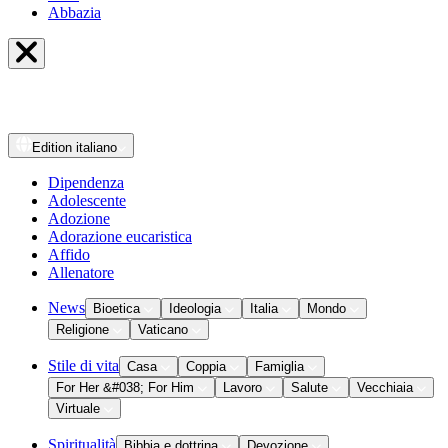
Abbazia
Edition
italiano
Dipendenza
Adolescente
Adozione
Adorazione eucaristica
Affido
Allenatore
News
Bioetica
Ideologia
Italia
Mondo
Religione
Vaticano
Stile di vita
Casa
Coppia
Famiglia
For Her &#038; For Him
Lavoro
Salute
Vecchiaia
Virtuale
Spiritualità
Bibbia e dottrina
Devozione