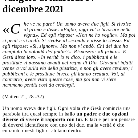
dicembre 2021
«C
he ve ne pare? Un uomo aveva due figli. Si rivolse
al primo e disse: «Figlio, oggi va' a lavorare nella
vigna». Ed egli rispose: «Non ne ho voglia». Ma poi
si pentì e vi andò. Si rivolse al secondo e disse lo stesso. Ed
egli rispose: «Sì, signore». Ma non vi andò. Chi dei due ha
compiuto la volontà del padre?». Risposero: «Il primo». E
Gesù disse loro: «In verità io vi dico: i pubblicani e le
prostitute vi passano avanti nel regno di Dio. Giovanni infatti
venne a voi sulla via della giustizia, e non gli avete creduto; i
pubblicani e le prostitute invece gli hanno creduto. Voi, al
contrario, avete visto queste cose, ma poi non vi siete
nemmeno pentiti così da credergli.
(Matteo 21, 28 -32)
Un uomo aveva due figli. Ogni volta che Gesù comincia una
parabola tira quasi sempre in ballo
un padre e due opzioni
diverse di vivere il rapporto con lui
. È facile per noi pensare
di doverci identificare con uno dei due, ma la verità è che
entrambi questi figli ci abitano dentro.