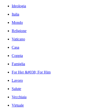
Ideologia
Italia
Mondo
Religione
Vaticano
Casa
Coppia
Famiglia
For Her &#038; For Him
Lavoro
Salute
Vecchiaia
Virtuale