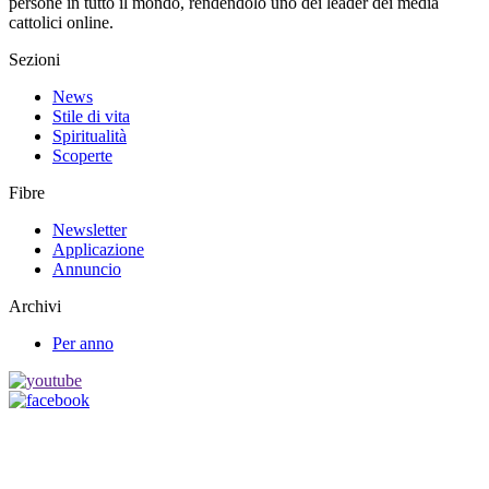
persone in tutto il mondo, rendendolo uno dei leader dei media
cattolici online.
Sezioni
News
Stile di vita
Spiritualità
Scoperte
Fibre
Newsletter
Applicazione
Annuncio
Archivi
Per anno