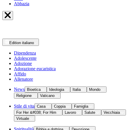
Abbazia
Edition
italiano
Dipendenza
Adolescente
Adozione
Adorazione eucaristica
Affido
Allenatore
News
Bioetica
Ideologia
Italia
Mondo
Religione
Vaticano
Stile di vita
Casa
Coppia
Famiglia
For Her &#038; For Him
Lavoro
Salute
Vecchiaia
Virtuale
Spiritualità
Bibbia e dottrina
Devozione