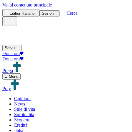
Vai al contenuto principale
Cerca
Edition
italiano
Sezioni
Servizi
Dona ora
Dona ora
Prega
Menu
Pray
Opinioni
News
Stile di vita
Spiritualità
Scoperte
Eredità
Italia