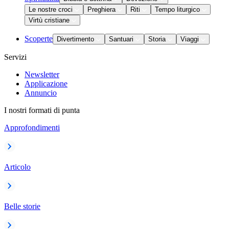
Le nostre croci
Preghiera
Riti
Tempo liturgico
Virtù cristiane
Scoperte
Divertimento
Santuari
Storia
Viaggi
Servizi
Newsletter
Applicazione
Annuncio
I nostri formati di punta
Approfondimenti
Articolo
Belle storie