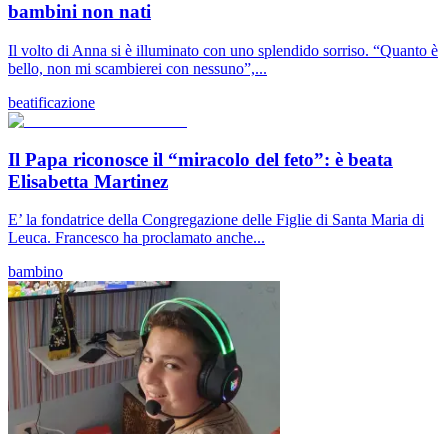
bambini non nati
Il volto di Anna si è illuminato con uno splendido sorriso. “Quanto è
bello, non mi scambierei con nessuno”,...
beatificazione
Il Papa riconosce il “miracolo del feto”: è beata
Elisabetta Martinez
E’ la fondatrice della Congregazione delle Figlie di Santa Maria di
Leuca. Francesco ha proclamato anche...
bambino