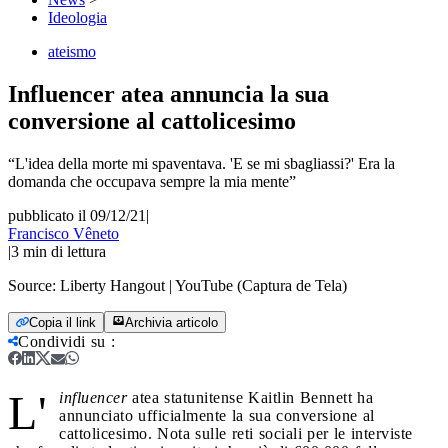
Ideologia
ateismo
Influencer atea annuncia la sua
conversione al cattolicesimo
“L'idea della morte mi spaventava. 'E se mi sbagliassi?' Era la
domanda che occupava sempre la mia mente”
pubblicato il 09/12/21
|
Francisco Vêneto
|
3
min di lettura
Source:
Liberty Hangout | YouTube (Captura de Tela)
Copia il link
Archivia articolo
Condividi su
:
L'
influencer
atea statunitense Kaitlin Bennett ha
annunciato ufficialmente la sua conversione al
cattolicesimo. Nota sulle reti sociali per le interviste