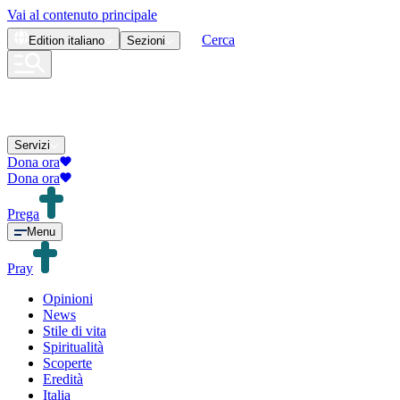
Vai al contenuto principale
Cerca
Edition
italiano
Sezioni
Servizi
Dona ora
Dona ora
Prega
Menu
Pray
Opinioni
News
Stile di vita
Spiritualità
Scoperte
Eredità
Italia