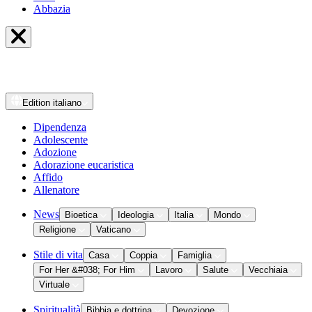
Abbazia
Edition
italiano
Dipendenza
Adolescente
Adozione
Adorazione eucaristica
Affido
Allenatore
News
Bioetica
Ideologia
Italia
Mondo
Religione
Vaticano
Stile di vita
Casa
Coppia
Famiglia
For Her &#038; For Him
Lavoro
Salute
Vecchiaia
Virtuale
Spiritualità
Bibbia e dottrina
Devozione