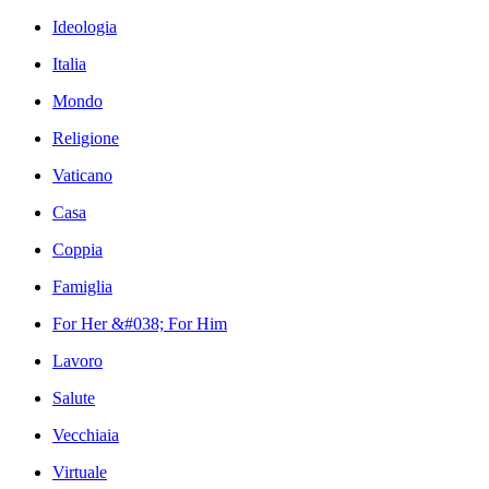
Ideologia
Italia
Mondo
Religione
Vaticano
Casa
Coppia
Famiglia
For Her &#038; For Him
Lavoro
Salute
Vecchiaia
Virtuale