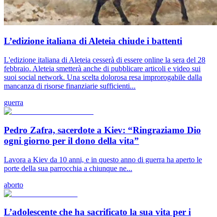
L’edizione italiana di Aleteia chiude i battenti
L'edizione italiana di Aleteia cesserà di essere online la sera del 28
febbraio. Aleteia smetterà anche di pubblicare articoli e video sui
suoi social network. Una scelta dolorosa resa improrogabile dalla
mancanza di risorse finanziarie sufficienti...
guerra
Pedro Zafra, sacerdote a Kiev: “Ringraziamo Dio
ogni giorno per il dono della vita”
Lavora a Kiev da 10 anni, e in questo anno di guerra ha aperto le
porte della sua parrocchia a chiunque ne...
aborto
L’adolescente che ha sacrificato la sua vita per i