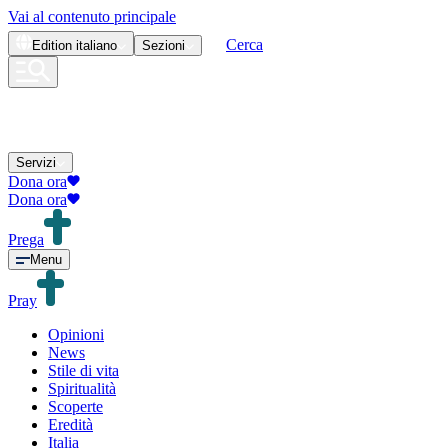
Vai al contenuto principale
Cerca
Edition
italiano
Sezioni
Servizi
Dona ora
Dona ora
Prega
Menu
Pray
Opinioni
News
Stile di vita
Spiritualità
Scoperte
Eredità
Italia