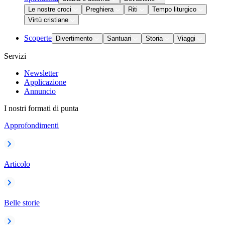
Le nostre croci
Preghiera
Riti
Tempo liturgico
Virtù cristiane
Scoperte
Divertimento
Santuari
Storia
Viaggi
Servizi
Newsletter
Applicazione
Annuncio
I nostri formati di punta
Approfondimenti
Articolo
Belle storie