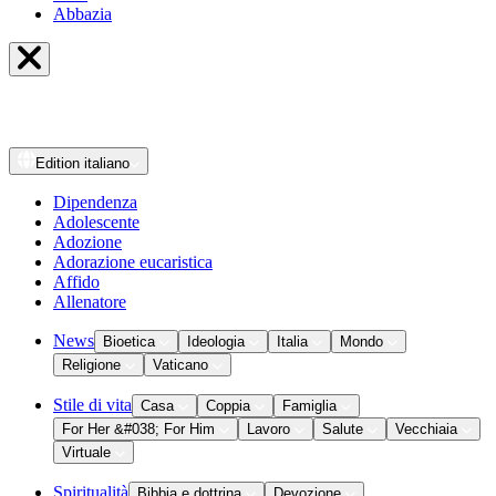
Abbazia
Edition
italiano
Dipendenza
Adolescente
Adozione
Adorazione eucaristica
Affido
Allenatore
News
Bioetica
Ideologia
Italia
Mondo
Religione
Vaticano
Stile di vita
Casa
Coppia
Famiglia
For Her &#038; For Him
Lavoro
Salute
Vecchiaia
Virtuale
Spiritualità
Bibbia e dottrina
Devozione