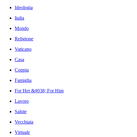
Ideologia
Italia
Mondo
Religione
Vaticano
Casa
Coppia
Famiglia
For Her &#038; For Him
Lavoro
Salute
Vecchiaia
Virtuale