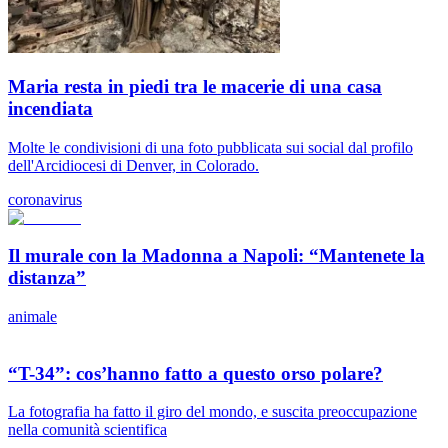
Maria resta in piedi tra le macerie di una casa
incendiata
Molte le condivisioni di una foto pubblicata sui social dal profilo
dell'Arcidiocesi di Denver, in Colorado.
coronavirus
Il murale con la Madonna a Napoli: “Mantenete la
distanza”
animale
“T-34”: cos’hanno fatto a questo orso polare?
La fotografia ha fatto il giro del mondo, e suscita preoccupazione
nella comunità scientifica