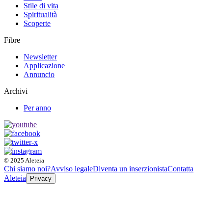
Stile di vita
Spiritualità
Scoperte
Fibre
Newsletter
Applicazione
Annuncio
Archivi
Per anno
© 2025 Aleteia
Chi siamo noi?
Avviso legale
Diventa un inserzionista
Contatta
Aleteia
Privacy