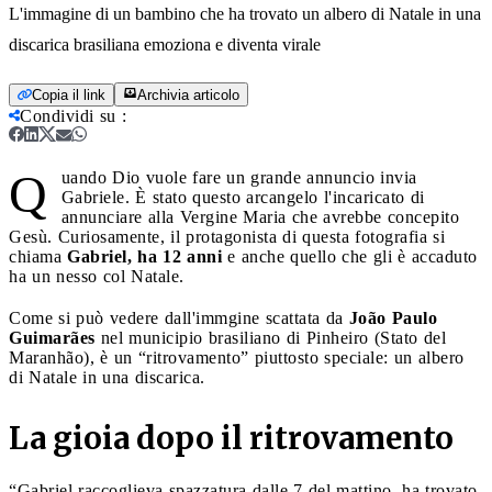
L'immagine di un bambino che ha trovato un albero di Natale in una
discarica brasiliana emoziona e diventa virale
Copia il link
Archivia articolo
Condividi su
:
Q
uando Dio vuole fare un grande annuncio invia
Gabriele. È stato questo arcangelo l'incaricato di
annunciare alla Vergine Maria che avrebbe concepito
Gesù. Curiosamente, il protagonista di questa fotografia si
chiama
Gabriel, ha 12 anni
e anche quello che gli è accaduto
ha un nesso col Natale.
Come si può vedere dall'immgine scattata da
João Paulo
Guimarães
nel municipio brasiliano di Pinheiro (Stato del
Maranhão), è un “ritrovamento” piuttosto speciale: un albero
di Natale in una discarica.
La gioia dopo il ritrovamento
“Gabriel raccoglieva spazzatura dalle 7 del mattino, ha trovato