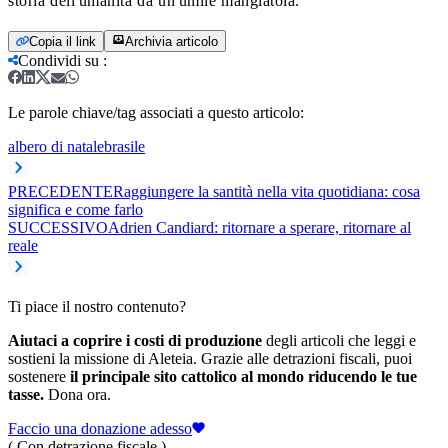
storia dell'umanità da un'umile mangiatoia.
Copia il link
Archivia articolo
Condividi su
:
Le parole chiave/tag associati a questo articolo:
albero di natale
brasile
PRECEDENTE
Raggiungere la santità nella vita quotidiana: cosa
significa e come farlo
SUCCESSIVO
Adrien Candiard: ritornare a sperare, ritornare al
reale
Ti piace il nostro contenuto?
Aiutaci a coprire i costi di produzione
degli articoli che leggi e
sostieni la missione di Aleteia. Grazie alle detrazioni fiscali, puoi
sostenere
il principale sito cattolico al mondo riducendo le tue
tasse.
Dona ora.
Faccio una donazione adesso
( Con detrazione fiscale )