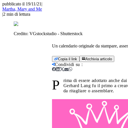
pubblicato il 19/11/21
|
Martha, Mary and Me
|
2
min di lettura
Credito:
VGstockstudio - Shutterstock
Un calendario originale da stampare, assemb
Copia il link
Archivia articolo
Condividi su
:
P
rima di essere adottato anche dai 
Gerhard Lang fu il primo a creare
da ritagliare o assemblare.