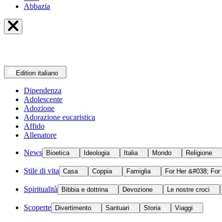
Abbazia
Edition
italiano
Dipendenza
Adolescente
Adozione
Adorazione eucaristica
Affido
Allenatore
News
Bioetica
Ideologia
Italia
Mondo
Religione
Stile di vita
Casa
Coppia
Famiglia
For Her &#038; For
Spiritualità
Bibbia e dottrina
Devozione
Le nostre croci
Scoperte
Divertimento
Santuari
Storia
Viaggi