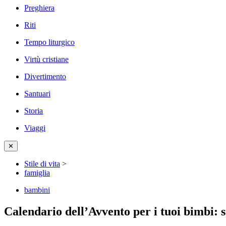
Preghiera
Riti
Tempo liturgico
Virtù cristiane
Divertimento
Santuari
Storia
Viaggi
✕
Stile di vita
>
famiglia
bambini
Calendario dell’Avvento per i tuoi bimbi: