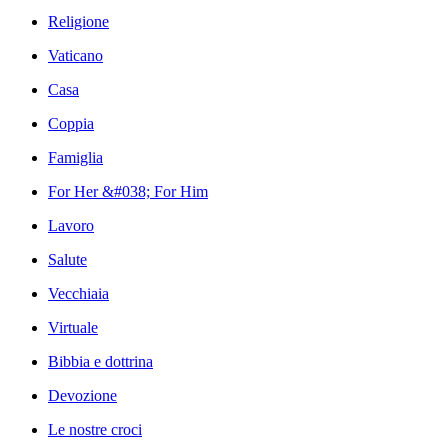
Religione
Vaticano
Casa
Coppia
Famiglia
For Her &#038; For Him
Lavoro
Salute
Vecchiaia
Virtuale
Bibbia e dottrina
Devozione
Le nostre croci