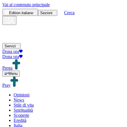
Vai al contenuto principale
Cerca
Edition
italiano
Sezioni
Servizi
Dona ora
Dona ora
Prega
Menu
Pray
Opinioni
News
Stile di vita
Spiritualità
Scoperte
Eredità
Italia