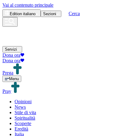
Vai al contenuto principale
Cerca
Edition
italiano
Sezioni
Servizi
Dona ora
Dona ora
Prega
Menu
Pray
Opinioni
News
Stile di vita
Spiritualità
Scoperte
Eredità
Italia