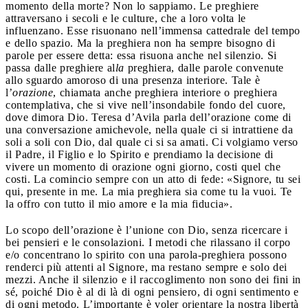
momento della morte? Non lo sappiamo. Le preghiere
attraversano i secoli e le culture, che a loro volta le
influenzano. Esse risuonano nell’immensa cattedrale del tempo
e dello spazio. Ma la preghiera non ha sempre bisogno di
parole per essere detta: essa risuona anche nel silenzio. Si
passa dalle preghiere al
la
preghiera, dalle parole convenute
allo sguardo amoroso di una presenza interiore. Tale è
l’
orazione
, chiamata anche preghiera interiore o preghiera
contemplativa, che si vive nell’insondabile fondo del cuore,
dove dimora Dio. Teresa d’Avila parla dell’orazione come di
una conversazione amichevole, nella quale ci si intrattiene da
soli a soli con Dio, dal quale ci si sa amati. Ci volgiamo verso
il Padre, il Figlio e lo Spirito e prendiamo la decisione di
vivere un momento di orazione ogni giorno, costi quel che
costi. La comincio sempre con un atto di fede: «Signore, tu sei
qui, presente in me. La mia preghiera sia come tu la vuoi. Te
la offro con tutto il mio amore e la mia fiducia».
Lo scopo dell’orazione è l’unione con Dio, senza ricercare i
bei pensieri e le consolazioni. I metodi che rilassano il corpo
e/o concentrano lo spirito con una parola-preghiera possono
renderci più attenti al Signore, ma restano sempre e solo dei
mezzi. Anche il silenzio e il raccoglimento non sono dei fini in
sé, poiché Dio è al di là di ogni pensiero, di ogni sentimento e
di ogni metodo. L’importante è voler orientare la nostra libertà