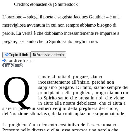
Credito:
etonastenka | Shutterstock
L’orazione – spiega il poeta e saggista Jacques Gauthier – è una
meravigliosa avventura in cui non sempre abbiamo bisogno di
parole. La verità è che dobbiamo incessantemente re-imparare a
pregare, lasciando che lo Spirito santo preghi in noi.
Copia il link
Archivia articolo
Condividi su
:
Q
uando si tratta di pregare, siamo
incessantemente all’inizio, perché non
sappiamo pregare. Di fatto, siamo sempre dei
principianti nella preghiera, progrediamo con
lo Spirito santo che prega in noi, che viene
in aiuto alla nostra debolezza, che ci aiuta a
stare in piedi sui sentieri vergini della preghiera del cuore,
dell’orazione silenziosa, della contemplazione soprannaturale.
La preghiera è un elemento costitutivo dell’essere umano.
Presente nelle diverse civiltà, essa provoca una parola che