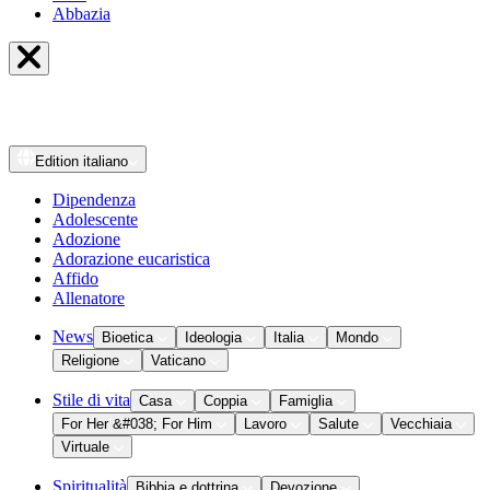
Abbazia
Edition
italiano
Dipendenza
Adolescente
Adozione
Adorazione eucaristica
Affido
Allenatore
News
Bioetica
Ideologia
Italia
Mondo
Religione
Vaticano
Stile di vita
Casa
Coppia
Famiglia
For Her &#038; For Him
Lavoro
Salute
Vecchiaia
Virtuale
Spiritualità
Bibbia e dottrina
Devozione