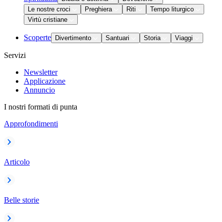
Le nostre croci
Preghiera
Riti
Tempo liturgico
Virtù cristiane
Scoperte
Divertimento
Santuari
Storia
Viaggi
Servizi
Newsletter
Applicazione
Annuncio
I nostri formati di punta
Approfondimenti
Articolo
Belle storie