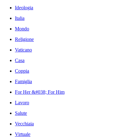
Ideologia
Italia
Mondo
Religione
Vaticano
Casa
Coppia
Famiglia
For Her &#038; For Him
Lavoro
Salute
Vecchiaia
Virtuale