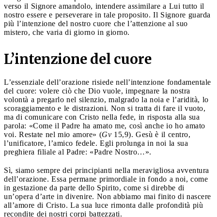
verso il Signore amandolo, intendere assimilare a Lui tutto il
nostro essere e perseverare in tale proposito. Il Signore guarda
più l’intenzione del nostro cuore che l’attenzione al suo
mistero, che varia di giorno in giorno.
L’intenzione del cuore
L’essenziale dell’orazione risiede nell’intenzione fondamentale
del cuore: volere ciò che Dio vuole, impegnare la nostra
volontà a pregarlo nel silenzio, malgrado la noia e l’aridità, lo
scoraggiamento e le distrazioni. Non si tratta di fare il vuoto,
ma di comunicare con Cristo nella fede, in risposta alla sua
parola: «Come il Padre ha amato me, così anche io ho amato
voi. Restate nel mio amore» (
Gv
15,9). Gesù è il centro,
l’unificatore, l’amico fedele. Egli prolunga in noi la sua
preghiera filiale al Padre: «Padre Nostro…».
Sì, siamo sempre dei principianti nella meravigliosa avventura
dell’orazione. Essa permane primordiale in fondo a noi, come
in gestazione da parte dello Spirito, come si direbbe di
un’opera d’arte in divenire. Non abbiamo mai finito di nascere
all’amore di Cristo. La sua luce rimonta dalle profondità più
recondite dei nostri corpi battezzati.