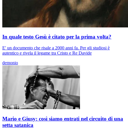
In quale testo Gesù è citato per la prima volta?
E' un documento che risale a 2000 anni fa. Per gli studiosi è
autentico e rivela il legame tra Cristo e Re Davide
demonio
Mario e Giusy: così siamo entrati nel circuito di una
setta satanica