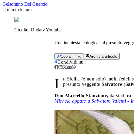
Gelsomino Del Guercio
|
5
min di lettura
Credito:
Ondatv Youtube
Una inchiesta teologica sul presunto vegg
Copia il link
Archivia articolo
Condividi su
:
I
n Sicilia (e non solo) molti fedeli
presunto veggente
Salvatore (Salv
Don Marcello Stanzione,
da studioso d
Michele appare a Salvatore Valenti - I