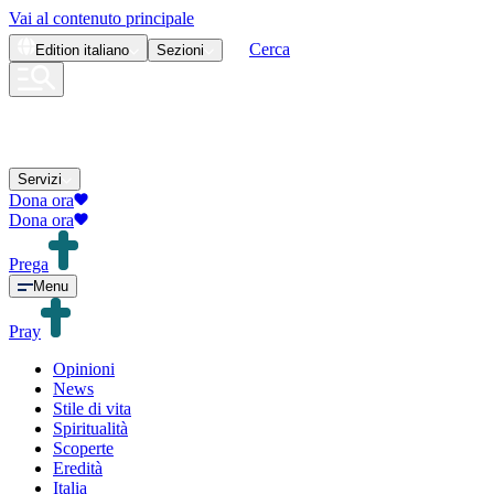
Vai al contenuto principale
Cerca
Edition
italiano
Sezioni
Servizi
Dona ora
Dona ora
Prega
Menu
Pray
Opinioni
News
Stile di vita
Spiritualità
Scoperte
Eredità
Italia