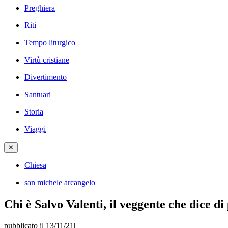
Preghiera
Riti
Tempo liturgico
Virtù cristiane
Divertimento
Santuari
Storia
Viaggi
✕
Chiesa
san michele arcangelo
Chi è Salvo Valenti, il veggente che dice d
pubblicato il 13/11/21
|