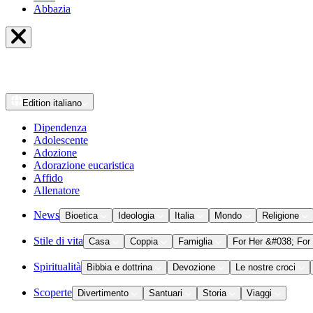
Abbazia
Edition
italiano
Dipendenza
Adolescente
Adozione
Adorazione eucaristica
Affido
Allenatore
News
Bioetica
Ideologia
Italia
Mondo
Religione
Stile di vita
Casa
Coppia
Famiglia
For Her &#038; For
Spiritualità
Bibbia e dottrina
Devozione
Le nostre croci
Scoperte
Divertimento
Santuari
Storia
Viaggi