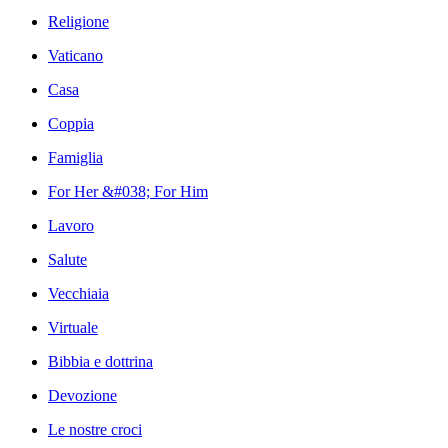
Religione
Vaticano
Casa
Coppia
Famiglia
For Her &#038; For Him
Lavoro
Salute
Vecchiaia
Virtuale
Bibbia e dottrina
Devozione
Le nostre croci