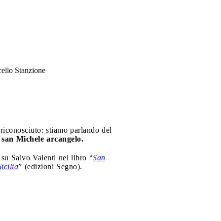
cello Stanzione
 riconosciuto: stiamo parlando del
e
san Michele arcangelo.
 su Salvo Valenti nel libro “
San
icilia
” (edizioni Segno).