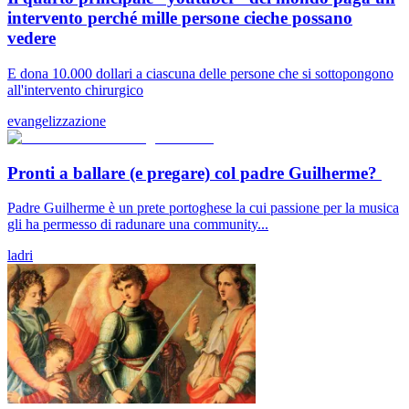
intervento perché mille persone cieche possano
vedere
E dona 10.000 dollari a ciascuna delle persone che si sottopongono
all'intervento chirurgico
evangelizzazione
Pronti a ballare (e pregare) col padre Guilherme?
Padre Guilherme è un prete portoghese la cui passione per la musica
gli ha permesso di radunare una community...
ladri