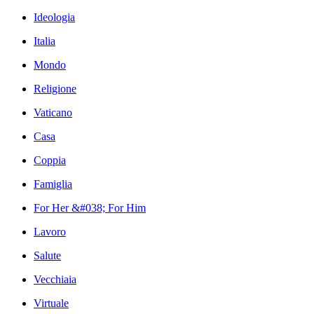
Ideologia
Italia
Mondo
Religione
Vaticano
Casa
Coppia
Famiglia
For Her &#038; For Him
Lavoro
Salute
Vecchiaia
Virtuale