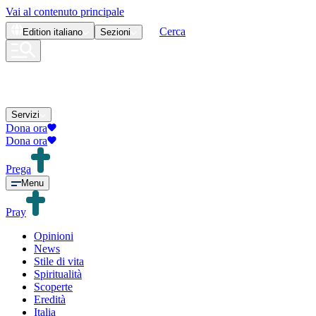
Vai al contenuto principale
Cerca
Edition
italiano
Sezioni
Servizi
Dona ora
Dona ora
Prega
Menu
Pray
Opinioni
News
Stile di vita
Spiritualità
Scoperte
Eredità
Italia