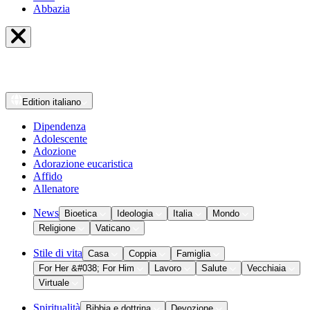
Abbazia
Edition
italiano
Dipendenza
Adolescente
Adozione
Adorazione eucaristica
Affido
Allenatore
News
Bioetica
Ideologia
Italia
Mondo
Religione
Vaticano
Stile di vita
Casa
Coppia
Famiglia
For Her &#038; For Him
Lavoro
Salute
Vecchiaia
Virtuale
Spiritualità
Bibbia e dottrina
Devozione