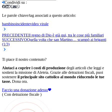
Condividi su
:
Le parole chiave/tag associati a questo articolo:
bambino
incidente
video virale
PRECEDENTE
Il regno di Dio è già qui, tra le cose più familiari
SUCCESSIVO
Quella volta che san Martino… scampò ai briganti
(1/3)
Ti piace il nostro contenuto?
Aiutaci a coprire i costi di produzione
degli articoli che leggi e
sostieni la missione di Aleteia. Grazie alle detrazioni fiscali, puoi
sostenere
il principale sito cattolico al mondo riducendo le tue
tasse.
Dona ora.
Faccio una donazione adesso
( Con detrazione fiscale )