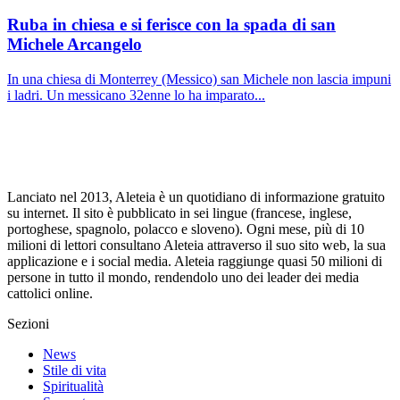
Ruba in chiesa e si ferisce con la spada di san
Michele Arcangelo
In una chiesa di Monterrey (Messico) san Michele non lascia impuni
i ladri. Un messicano 32enne lo ha imparato...
Lanciato nel 2013, Aleteia è un quotidiano di informazione gratuito
su internet. Il sito è pubblicato in sei lingue (francese, inglese,
portoghese, spagnolo, polacco e sloveno). Ogni mese, più di 10
milioni di lettori consultano Aleteia attraverso il suo sito web, la sua
applicazione e i social media. Aleteia raggiunge quasi 50 milioni di
persone in tutto il mondo, rendendolo uno dei leader dei media
cattolici online.
Sezioni
News
Stile di vita
Spiritualità